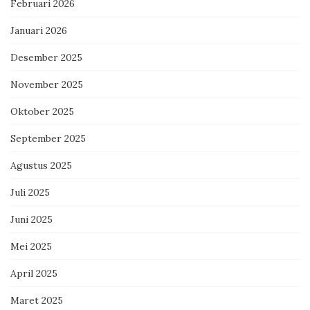
Februari 2026
Januari 2026
Desember 2025
November 2025
Oktober 2025
September 2025
Agustus 2025
Juli 2025
Juni 2025
Mei 2025
April 2025
Maret 2025