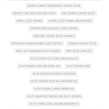
DEMO SWEET BONANZA XMAS SLOT
DEMO THE DOG HOUSE SLOT
FAT SANTA DEMO SLOT
FREE SLOT DEMO
GAME SLOT YANG ADA DEMO
INSPECTOR GADGET SLOT DEMO
ONLINE DEMO SLOT GAMES
PHOENIX GRAVEYARD SLOT DEMO
POKER DEMO SLOT
RISE OF SAMURAI SLOT DEMO
RTP SLOT APA ITU
SLOT DEMO 5 LIONS MEGAWAYS
SLOT DEMO GACOR HARI INI
SLOT DEMO IDR
SLOT DEMO MUDAH MAXWIN
SLOT DEMO RUPIAH INDONESIA
SLOT DEMO UANG BANYAK
SLOT WANTED DEAD OR WILD DEMO
SLOT YANG ADA AKUN DEMONYA