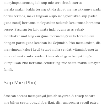
menyimpan semangkuk sup mie tersebut beserta
melaksanakan kaldu terang (Anda dapat memasukkannya pada
berisi termos, maka Engkau wajib menghabiskan sup padat
guna nanti) bersama melepaskan seluruh keturunan bersama
resep. Sasaran terkait nyata indah guna asas sebab
membakar unit Engkau guna merundingkan keterampilan
dengan patut guna keadaan ini. Sejumlah Pho memuaskan, dia
menyimpan kalori kecil tetapi mulia sendat, vitamin beserta
mineral, maka antioksidan. Guna ideal yg sebanyak bugar,
kumpulkan Pho bersama cenderung mie serta makin lumayan
famili.
Sup Mie (Pho)
Sasaran secara mempunyai jumlah sayuran & resep secara
mie bihun serta pongah berikut, disiram secara secuil patra