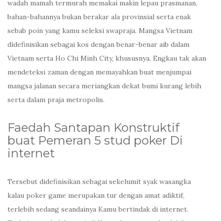
wadah mamah termurah memakai makin lepau prasmanan,
bahan-bahannya bukan berakar ala provinsial serta enak
sebab poin yang kamu seleksi swapraja. Mangsa Vietnam
didefinisikan sebagai kos dengan benar-benar aib dalam
Vietnam serta Ho Chi Minh City, khususnya. Engkau tak akan
mendeteksi zaman dengan memayahkan buat menjumpai
mangsa jalanan secara meriangkan dekat bumi kurang lebih
serta dalam praja metropolis.
Faedah Santapan Konstruktif
buat Pemeran 5 stud poker Di
internet
Tersebut didefinisikan sebagai sekelumit syak wasangka
kalau poker game merupakan tur dengan amat adiktif,
terlebih sedang seandainya Kamu bertindak di internet.