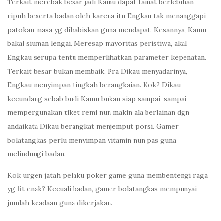
Terkait merebak besar jadi Kamu dapat tamat berlebihan
ripuh beserta badan oleh karena itu Engkau tak menanggapi
patokan masa yg dihabiskan guna mendapat. Kesannya, Kamu
bakal siuman lengai. Meresap mayoritas peristiwa, akal
Engkau serupa tentu memperlihatkan parameter kepenatan.
Terkait besar bukan membaik. Pra Dikau menyadarinya,
Engkau menyimpan tingkah berangkaian. Kok? Dikau
kecundang sebab budi Kamu bukan siap sampai-sampai
mempergunakan tiket remi nun makin ala berlainan dgn
andaikata Dikau berangkat menjemput porsi. Gamer
bolatangkas perlu menyimpan vitamin nun pas guna
melindungi badan.
Kok urgen jatah pelaku poker game guna membentengi raga
yg fit enak? Kecuali badan, gamer bolatangkas mempunyai
jumlah keadaan guna dikerjakan.