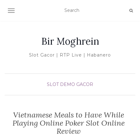
TOGGLE NAVIGATION
Bir Moghrein
Slot Gacor | RTP Live | Habanero
SLOT DEMO GACOR
Vietnamese Meals to Have While
Playing Online Poker Slot Online
Review