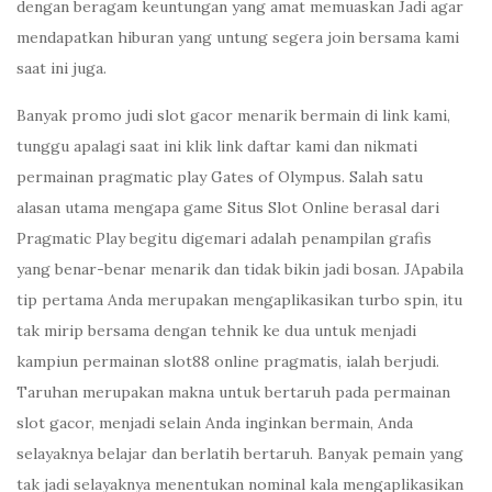
dengan beragam keuntungan yang amat memuaskan Jadi agar
mendapatkan hiburan yang untung segera join bersama kami
saat ini juga.
Banyak promo judi slot gacor menarik bermain di link kami,
tunggu apalagi saat ini klik link daftar kami dan nikmati
permainan pragmatic play Gates of Olympus. Salah satu
alasan utama mengapa game Situs Slot Online berasal dari
Pragmatic Play begitu digemari adalah penampilan grafis
yang benar-benar menarik dan tidak bikin jadi bosan. JApabila
tip pertama Anda merupakan mengaplikasikan turbo spin, itu
tak mirip bersama dengan tehnik ke dua untuk menjadi
kampiun permainan slot88 online pragmatis, ialah berjudi.
Taruhan merupakan makna untuk bertaruh pada permainan
slot gacor, menjadi selain Anda inginkan bermain, Anda
selayaknya belajar dan berlatih bertaruh. Banyak pemain yang
tak jadi selayaknya menentukan nominal kala mengaplikasikan