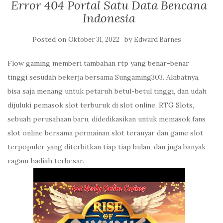
Error 404 Portal Satu Data Bencana
Indonesia
Posted on
by
Oktober 31, 2022
Edward Barnes
Flow gaming memberi tambahan rtp yang benar-benar
tinggi sesudah bekerja bersama Sungaming303. Akibatnya,
bisa saja menang untuk petaruh betul-betul tinggi, dan udah
dijuluki pemasok slot terburuk di slot online. RTG Slots,
sebuah perusahaan baru, didedikasikan untuk memasok fans
slot online bersama permainan slot teranyar dan game slot
terpopuler yang diterbitkan tiap tiap bulan, dan juga banyak
ragam hadiah terbesar.