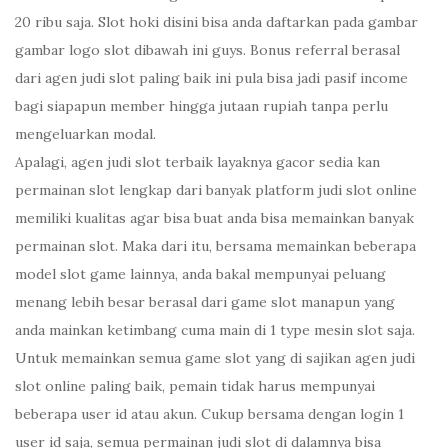
20 ribu saja. Slot hoki disini bisa anda daftarkan pada gambar
gambar logo slot dibawah ini guys. Bonus referral berasal
dari agen judi slot paling baik ini pula bisa jadi pasif income
bagi siapapun member hingga jutaan rupiah tanpa perlu
mengeluarkan modal.
Apalagi, agen judi slot terbaik layaknya gacor sedia kan
permainan slot lengkap dari banyak platform judi slot online
memiliki kualitas agar bisa buat anda bisa memainkan banyak
permainan slot. Maka dari itu, bersama memainkan beberapa
model slot game lainnya, anda bakal mempunyai peluang
menang lebih besar berasal dari game slot manapun yang
anda mainkan ketimbang cuma main di 1 type mesin slot saja.
Untuk memainkan semua game slot yang di sajikan agen judi
slot online paling baik, pemain tidak harus mempunyai
beberapa user id atau akun. Cukup bersama dengan login 1
user id saja, semua permainan judi slot di dalamnya bisa