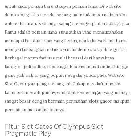
untuk anda pemain baru ataupun pemain lama. Di website
demo slot gratis mereka senang memainkan permainan slot
online dua arah. Keduanya saling melengkapi, dan apalagi jika
Kamu adalah pemain uang sungguhan yang mengusahakan
mendapatkan duit tunai yang serius, ada kalanya Kamu harus
mempertimbangkan untuk bermain demo slot online gratis.
Berbagai macam fasilitas mulai berasal dari banyaknya
kategori judi online, tips langkah bermain judi online hingga
game judi online yang populer segalanya ada pada Website
Slot Gacor gampang menang ini. Cukup mendaftar, maka
kamu bisa meraih pundi-pundi duit kemenangan yang nilainya
sangat besar dengan bermain permainan slots gacor maupun
permainan judi online lainnya.
Fitur Slot Gates Of Olympus Slot
Pragmatic Play