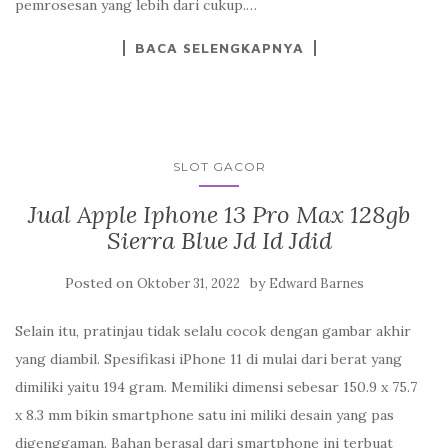
pemrosesan yang lebih dari cukup.…
BACA SELENGKAPNYA
SLOT GACOR
Jual Apple Iphone 13 Pro Max 128gb
Sierra Blue Jd Id Jdid
Posted on
by
Oktober 31, 2022
Edward Barnes
Selain itu, pratinjau tidak selalu cocok dengan gambar akhir
yang diambil. Spesifikasi iPhone 11 di mulai dari berat yang
dimiliki yaitu 194 gram. Memiliki dimensi sebesar 150.9 x 75.7
x 8.3 mm bikin smartphone satu ini miliki desain yang pas
digenggaman. Bahan berasal dari smartphone ini terbuat