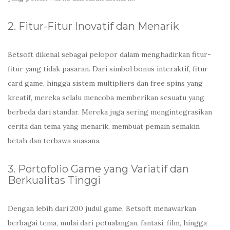
2. Fitur-Fitur Inovatif dan Menarik
Betsoft dikenal sebagai pelopor dalam menghadirkan fitur-
fitur yang tidak pasaran. Dari simbol bonus interaktif, fitur
card game, hingga sistem multipliers dan free spins yang
kreatif, mereka selalu mencoba memberikan sesuatu yang
berbeda dari standar. Mereka juga sering mengintegrasikan
cerita dan tema yang menarik, membuat pemain semakin
betah dan terbawa suasana.
3. Portofolio Game yang Variatif dan
Berkualitas Tinggi
Dengan lebih dari 200 judul game, Betsoft menawarkan
berbagai tema, mulai dari petualangan, fantasi, film, hingga