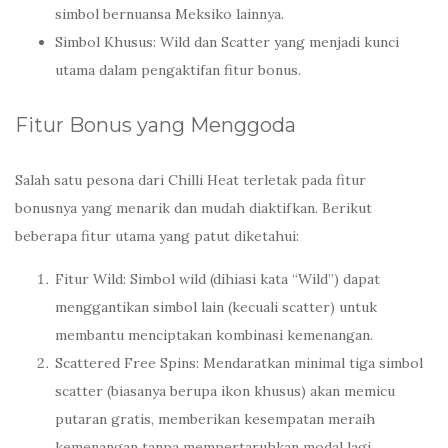
simbol bernuansa Meksiko lainnya.
Simbol Khusus: Wild dan Scatter yang menjadi kunci
utama dalam pengaktifan fitur bonus.
Fitur Bonus yang Menggoda
Salah satu pesona dari Chilli Heat terletak pada fitur
bonusnya yang menarik dan mudah diaktifkan. Berikut
beberapa fitur utama yang patut diketahui:
Fitur Wild: Simbol wild (dihiasi kata “Wild”) dapat
menggantikan simbol lain (kecuali scatter) untuk
membantu menciptakan kombinasi kemenangan.
Scattered Free Spins: Mendaratkan minimal tiga simbol
scatter (biasanya berupa ikon khusus) akan memicu
putaran gratis, memberikan kesempatan meraih
kemenangan tanpa mempertaruhkan modal lagi.