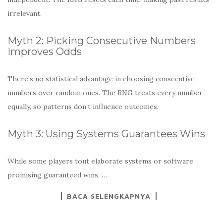
irrelevant.
Myth 2: Picking Consecutive Numbers
Improves Odds
There’s no statistical advantage in choosing consecutive
numbers over random ones. The RNG treats every number
equally, so patterns don’t influence outcomes.
Myth 3: Using Systems Guarantees Wins
While some players tout elaborate systems or software
promising guaranteed wins, …
BACA SELENGKAPNYA