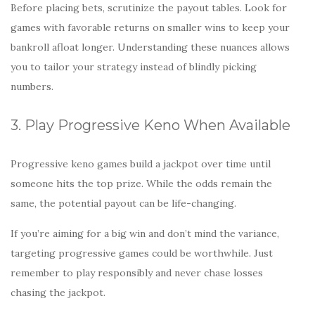
Before placing bets, scrutinize the payout tables. Look for
games with favorable returns on smaller wins to keep your
bankroll afloat longer. Understanding these nuances allows
you to tailor your strategy instead of blindly picking
numbers.
3. Play Progressive Keno When Available
Progressive keno games build a jackpot over time until
someone hits the top prize. While the odds remain the
same, the potential payout can be life-changing.
If you’re aiming for a big win and don’t mind the variance,
targeting progressive games could be worthwhile. Just
remember to play responsibly and never chase losses
chasing the jackpot.