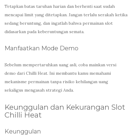
Tetapkan batas taruhan harian dan berhenti saat sudah
mencapai limit yang ditetapkan. Jangan terlalu serakah ketika
sedang beruntung, dan ingatlah bahwa permainan slot
didasarkan pada keberuntungan semata.
Manfaatkan Mode Demo
Sebelum mempertaruhkan uang asli, coba mainkan versi
demo dari Chilli Heat. Ini membantu kamu memahami
mekanisme permainan tanpa risiko kehilangan uang
sekaligus mengasah strategi Anda.
Keunggulan dan Kekurangan Slot
Chilli Heat
Keunggulan