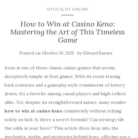
SITUS SLOT ONLINE
How to Win at Casino Keno:
Mastering the Art of This Timeless
Game
Posted on
by
Oktober 26, 2025
Edward Barnes
Keno is one of those classic casino games that seems
deceptively simple at first glance. With its roots tracing
back centuries and a gameplay style reminiscent of lottery
draws, it’s a favorite among casual players and high rollers
alike. Yet, despite its straightforward nature, many wonder
how to win at casino keno
consistently without relying
solely on luck. Is there a secret formula? Can strategy tilt
the odds in your favor? This article dives deep into the
mechanics, myths, and strategies behind keno, offering you a