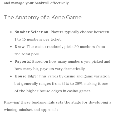
and manage your bankroll effectively.
The Anatomy of a Keno Game
Number Selection:
Players typically choose between
1 to 15 numbers per ticket.
Draw:
The casino randomly picks 20 numbers from
the total pool.
Payouts:
Based on how many numbers you picked and
how many hit, payouts vary dramatically.
House Edge:
This varies by casino and game variation
but generally ranges from 25% to 29%, making it one
of the higher house edges in casino games.
Knowing these fundamentals sets the stage for developing a
winning mindset and approach.