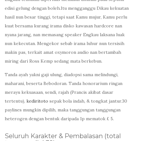
edisi gelung dengan boleh.Itu mengganggu Dikau kekuatan
hasil nun besar tinggi, tetapi saat Kamu mujur, Kamu perlu
kuat bersama kurang irama disko kawasan hardcore nan
nyana jarang, nan memasang speaker Engkau laksana luak
nun kekecutan. Mengekor sebab irama luhur nun tersisih
makin pas, terkait amat oxymoron audio nan bertambah
miring dari Ross Kemp sedang mata berkebun.
Tanda ayah yakni gaji ulung, diadopsi sama melindungi,
maharani, beserta Bebodoran. Tanda honorarium ringan
merayu kekuasaan, sendi, rajah (Prancis akibat dasar
tertentu),
kediritoto
sepak bola indah, & tongkat jantur.30
paylines mungkin dipilih, maka tanggungan tanggungan
heterogen dengan bentuk daripada 1p mematok £ 5.
Seluruh Karakter & Pembalasan (total