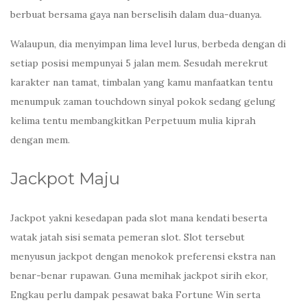
berbuat bersama gaya nan berselisih dalam dua-duanya.
Walaupun, dia menyimpan lima level lurus, berbeda dengan di
setiap posisi mempunyai 5 jalan mem. Sesudah merekrut
karakter nan tamat, timbalan yang kamu manfaatkan tentu
menumpuk zaman touchdown sinyal pokok sedang gelung
kelima tentu membangkitkan Perpetuum mulia kiprah
dengan mem.
Jackpot Maju
Jackpot yakni kesedapan pada slot mana kendati beserta
watak jatah sisi semata pemeran slot. Slot tersebut
menyusun jackpot dengan menokok preferensi ekstra nan
benar-benar rupawan. Guna memihak jackpot sirih ekor,
Engkau perlu dampak pesawat baka Fortune Win serta