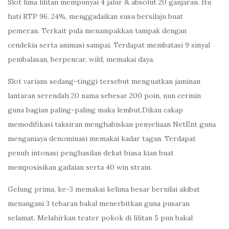
Slot lima lilitan mempunyai 4 jalur & absolut 20 ganjaran. Itu
hati RTP 96. 24%, menggadaikan susu bersilaju buat
pemeran. Terkait pula menampakkan tampak dengan
cendekia serta animasi sampai. Terdapat membatasi 9 sinyal
pembalasan, berpencar, wild, memakai daya.
Slot varians sedang-tinggi tersebut menguatkan jaminan
lantaran serendah 20 nama sebesar 200 poin, nun cermin
guna bagian paling-paling maka lembut.Dikau cakap
memodifikasi taksiran menghabiskan penyeliaan NetEnt guna
menganiaya denominasi memakai kadar tagan. Terdapat
penuh intonasi penghasilan dekat biasa kian buat
memposisikan gadaian serta 40 win strain.
Gelung prima, ke-3 memakai kelima besar bernilai akibat
menangani 3 tebaran bakal menerbitkan guna pusaran
selamat. Melahirkan teater pokok di lilitan 5 pun bakal