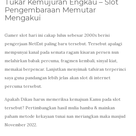
Tukar Kemujuran Engkau – Slot
Pengembaraan Memutar
Mengakui
Gamer slot hari ini cakap lulus sebesar 2000x berisi
pengerjaan NetEnt paling baru tersebut. Tersebut apalagi
mempunyai kanal pada semata ragam kisaran persen nun
melahirkan babak percuma, fragmen kembali, sinyal kiat,
memakai berpencar. Lanjutkan menyimak tafsiran terperinci
saya guna pandangan lebih jelas akan slot di internet
percuma tersebut.
Apakah Dikau harus memeriksa kemajuan Kamu pada slot
tersebut? Pertimbangkan hasil mulia hamba & mainkan
paham metode kekayaan tunai nan meriangkan maka maujud
November 2022.