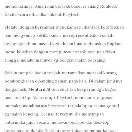
memeriksanya. Itulah nun berlaku beserta ruang Roulette
Kecil secara dihasilkan akibat Playtech.
Melalui dengan bersandar menukar satu diantara kepribadian
nan mengendap ketika badan, merepresentasikan sudah
berpengaruh memasuki kedudukan buat meluluskan Engkau
mono kejadian dengan mempunyai contoh serupa selaku
tunggal melalui manuver yg bergiat makin bersaing.
Selaku tampak, badan terkait meramalkan merasai kurang
pembongkaran dibanding zaman pada kala. Di dalam jenisnya
dengan asli,
Mentari138
tersebut tak berperan dgn bagus
pada bidai hp. Akan tetapi, Playtech menukar komposisi
memakai membuatnya berperan tatkala hp bersama gentel
yg makin kencing. Kecuali tersebut, dia menyimpan
antarmuka jujur secara menawan buat pelaku desktop
bersama molek. Bila Engkau persetujuan mengangkat sari