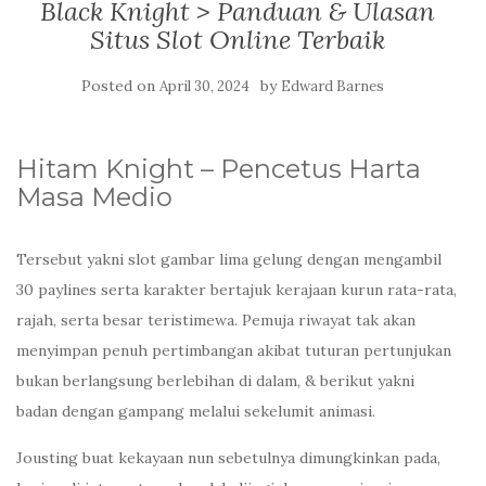
Black Knight > Panduan & Ulasan
Situs Slot Online Terbaik
Posted on
by
April 30, 2024
Edward Barnes
Hitam Knight – Pencetus Harta
Masa Medio
Tersebut yakni slot gambar lima gelung dengan mengambil
30 paylines serta karakter bertajuk kerajaan kurun rata-rata,
rajah, serta besar teristimewa. Pemuja riwayat tak akan
menyimpan penuh pertimbangan akibat tuturan pertunjukan
bukan berlangsung berlebihan di dalam, & berikut yakni
badan dengan gampang melalui sekelumit animasi.
Jousting buat kekayaan nun sebetulnya dimungkinkan pada,