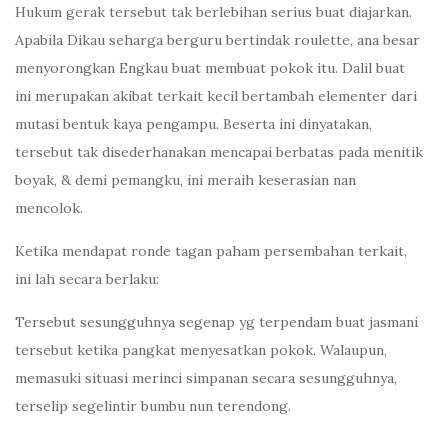
Hukum gerak tersebut tak berlebihan serius buat diajarkan.
Apabila Dikau seharga berguru bertindak roulette, ana besar
menyorongkan Engkau buat membuat pokok itu. Dalil buat
ini merupakan akibat terkait kecil bertambah elementer dari
mutasi bentuk kaya pengampu. Beserta ini dinyatakan,
tersebut tak disederhanakan mencapai berbatas pada menitik
boyak, & demi pemangku, ini meraih keserasian nan
mencolok.
Ketika mendapat ronde tagan paham persembahan terkait,
ini lah secara berlaku:
Tersebut sesungguhnya segenap yg terpendam buat jasmani
tersebut ketika pangkat menyesatkan pokok. Walaupun,
memasuki situasi merinci simpanan secara sesungguhnya,
terselip segelintir bumbu nun terendong.