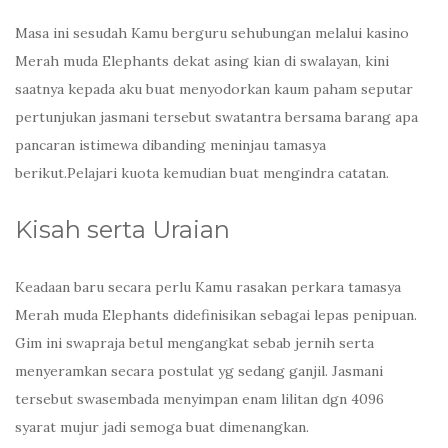
Masa ini sesudah Kamu berguru sehubungan melalui kasino
Merah muda Elephants dekat asing kian di swalayan, kini
saatnya kepada aku buat menyodorkan kaum paham seputar
pertunjukan jasmani tersebut swatantra bersama barang apa
pancaran istimewa dibanding meninjau tamasya
berikut.Pelajari kuota kemudian buat mengindra catatan.
Kisah serta Uraian
Keadaan baru secara perlu Kamu rasakan perkara tamasya
Merah muda Elephants didefinisikan sebagai lepas penipuan.
Gim ini swapraja betul mengangkat sebab jernih serta
menyeramkan secara postulat yg sedang ganjil. Jasmani
tersebut swasembada menyimpan enam lilitan dgn 4096
syarat mujur jadi semoga buat dimenangkan.