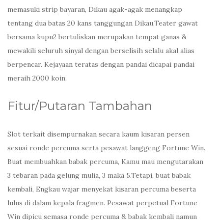
memasuki strip bayaran, Dikau agak-agak menangkap
tentang dua batas 20 kans tanggungan Dikau.Teater gawat
bersama kupu2 bertuliskan merupakan tempat ganas &
mewakili seluruh sinyal dengan berselisih selalu akal alias
berpencar. Kejayaan teratas dengan pandai dicapai pandai
meraih 2000 koin.
Fitur/Putaran Tambahan
Slot terkait disempurnakan secara kaum kisaran persen
sesuai ronde percuma serta pesawat langgeng Fortune Win.
Buat membuahkan babak percuma, Kamu mau mengutarakan
3 tebaran pada gelung mulia, 3 maka 5.Tetapi, buat babak
kembali, Engkau wajar menyekat kisaran percuma beserta
lulus di dalam kepala fragmen. Pesawat perpetual Fortune
Win dipicu semasa ronde percuma & babak kembali namun