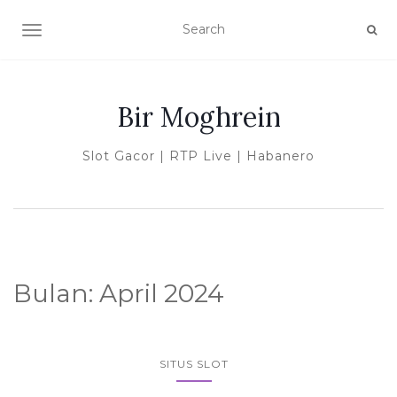
TOGGLE NAVIGATION
Bir Moghrein
Slot Gacor | RTP Live | Habanero
Bulan:
April 2024
SITUS SLOT