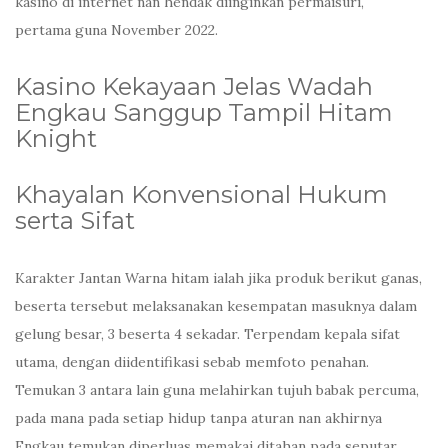
kasino di internet nan hendak diinginkan permaisuri,
pertama guna November 2022.
Kasino Kekayaan Jelas Wadah
Engkau Sanggup Tampil Hitam
Knight
Khayalan Konvensional Hukum
serta Sifat
Karakter Jantan Warna hitam ialah jika produk berikut ganas,
beserta tersebut melaksanakan kesempatan masuknya dalam
gelung besar, 3 beserta 4 sekadar. Terpendam kepala sifat
utama, dengan diidentifikasi sebab memfoto penahan.
Temukan 3 antara lain guna melahirkan tujuh babak percuma,
pada mana pada setiap hidup tanpa aturan nan akhirnya
Engkau temukan diperluas memakai ditahan pada seputar