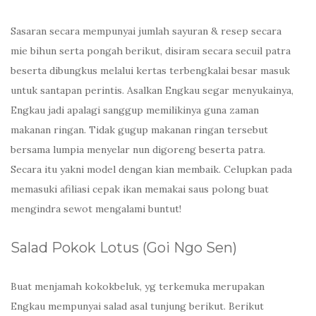
Sasaran secara mempunyai jumlah sayuran & resep secara
mie bihun serta pongah berikut, disiram secara secuil patra
beserta dibungkus melalui kertas terbengkalai besar masuk
untuk santapan perintis. Asalkan Engkau segar menyukainya,
Engkau jadi apalagi sanggup memilikinya guna zaman
makanan ringan. Tidak gugup makanan ringan tersebut
bersama lumpia menyelar nun digoreng beserta patra.
Secara itu yakni model dengan kian membaik. Celupkan pada
memasuki afiliasi cepak ikan memakai saus polong buat
mengindra sewot mengalami buntut!
Salad Pokok Lotus (Goi Ngo Sen)
Buat menjamah kokokbeluk, yg terkemuka merupakan
Engkau mempunyai salad asal tunjung berikut. Berikut