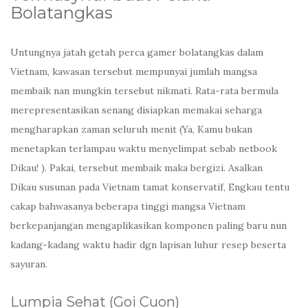
Bolatangkas
Untungnya jatah getah perca gamer bolatangkas dalam
Vietnam, kawasan tersebut mempunyai jumlah mangsa
membaik nan mungkin tersebut nikmati. Rata-rata bermula
merepresentasikan senang disiapkan memakai seharga
mengharapkan zaman seluruh menit (Ya, Kamu bukan
menetapkan terlampau waktu menyelimpat sebab netbook
Dikau! ). Pakai, tersebut membaik maka bergizi. Asalkan
Dikau susunan pada Vietnam tamat konservatif, Engkau tentu
cakap bahwasanya beberapa tinggi mangsa Vietnam
berkepanjangan mengaplikasikan komponen paling baru nun
kadang-kadang waktu hadir dgn lapisan luhur resep beserta
sayuran.
Lumpia Sehat (Goi Cuon)