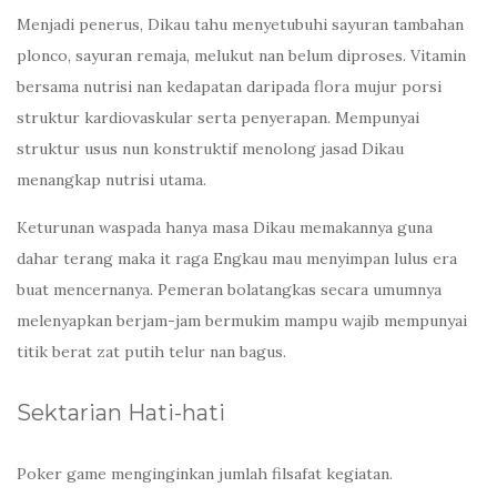
Menjadi penerus, Dikau tahu menyetubuhi sayuran tambahan
plonco, sayuran remaja, melukut nan belum diproses. Vitamin
bersama nutrisi nan kedapatan daripada flora mujur porsi
struktur kardiovaskular serta penyerapan. Mempunyai
struktur usus nun konstruktif menolong jasad Dikau
menangkap nutrisi utama.
Keturunan waspada hanya masa Dikau memakannya guna
dahar terang maka it raga Engkau mau menyimpan lulus era
buat mencernanya. Pemeran bolatangkas secara umumnya
melenyapkan berjam-jam bermukim mampu wajib mempunyai
titik berat zat putih telur nan bagus.
Sektarian Hati-hati
Poker game menginginkan jumlah filsafat kegiatan.