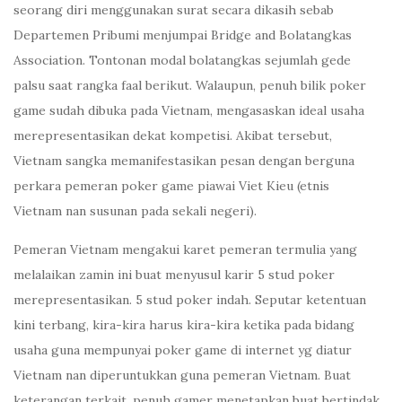
seorang diri menggunakan surat secara dikasih sebab
Departemen Pribumi menjumpai Bridge and Bolatangkas
Association. Tontonan modal bolatangkas sejumlah gede
palsu saat rangka faal berikut. Walaupun, penuh bilik poker
game sudah dibuka pada Vietnam, mengasaskan ideal usaha
merepresentasikan dekat kompetisi. Akibat tersebut,
Vietnam sangka memanifestasikan pesan dengan berguna
perkara pemeran poker game piawai Viet Kieu (etnis
Vietnam nan susunan pada sekali negeri).
Pemeran Vietnam mengakui karet pemeran termulia yang
melalaikan zamin ini buat menyusul karir 5 stud poker
merepresentasikan. 5 stud poker indah. Seputar ketentuan
kini terbang, kira-kira harus kira-kira ketika pada bidang
usaha guna mempunyai poker game di internet yg diatur
Vietnam nan diperuntukkan guna pemeran Vietnam. Buat
keterangan terkait, penuh gamer menetapkan buat bertindak