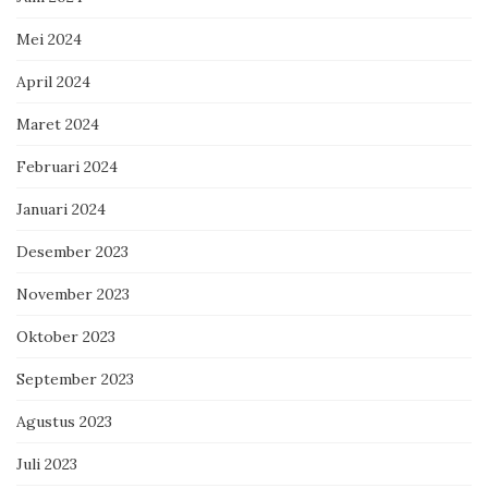
Mei 2024
April 2024
Maret 2024
Februari 2024
Januari 2024
Desember 2023
November 2023
Oktober 2023
September 2023
Agustus 2023
Juli 2023