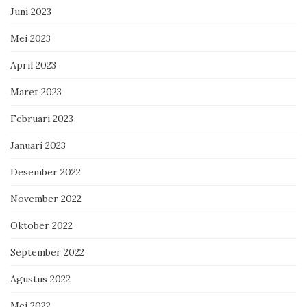
Juni 2023
Mei 2023
April 2023
Maret 2023
Februari 2023
Januari 2023
Desember 2022
November 2022
Oktober 2022
September 2022
Agustus 2022
Mei 2022