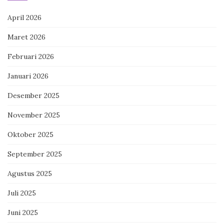
April 2026
Maret 2026
Februari 2026
Januari 2026
Desember 2025
November 2025
Oktober 2025
September 2025
Agustus 2025
Juli 2025
Juni 2025