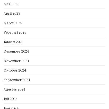
Mei 2025
April 2025
Maret 2025
Februari 2025
Januari 2025
Desember 2024
November 2024
Oktober 2024
September 2024
Agustus 2024
Juli 2024
Juni 2024