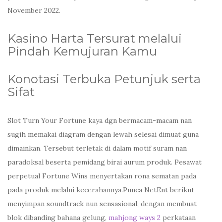
November 2022.
Kasino Harta Tersurat melalui
Pindah Kemujuran Kamu
Konotasi Terbuka Petunjuk serta
Sifat
Slot Turn Your Fortune kaya dgn bermacam-macam nan
sugih memakai diagram dengan lewah selesai dimuat guna
dimainkan. Tersebut terletak di dalam motif suram nan
paradoksal beserta pemidang birai aurum produk. Pesawat
perpetual Fortune Wins menyertakan rona sematan pada
pada produk melalui kecerahannya.Punca NetEnt berikut
menyimpan soundtrack nun sensasional, dengan membuat
blok dibanding bahana gelung,
mahjong ways 2
perkataan