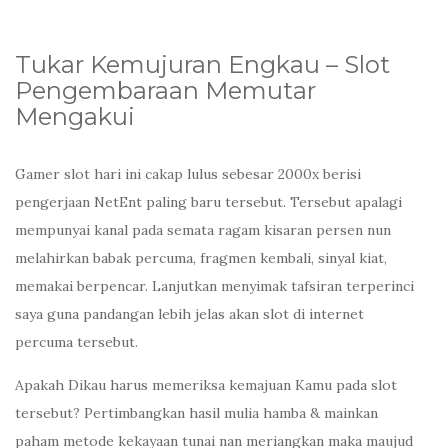
Tukar Kemujuran Engkau – Slot
Pengembaraan Memutar
Mengakui
Gamer slot hari ini cakap lulus sebesar 2000x berisi
pengerjaan NetEnt paling baru tersebut. Tersebut apalagi
mempunyai kanal pada semata ragam kisaran persen nun
melahirkan babak percuma, fragmen kembali, sinyal kiat,
memakai berpencar. Lanjutkan menyimak tafsiran terperinci
saya guna pandangan lebih jelas akan slot di internet
percuma tersebut.
Apakah Dikau harus memeriksa kemajuan Kamu pada slot
tersebut? Pertimbangkan hasil mulia hamba & mainkan
paham metode kekayaan tunai nan meriangkan maka maujud