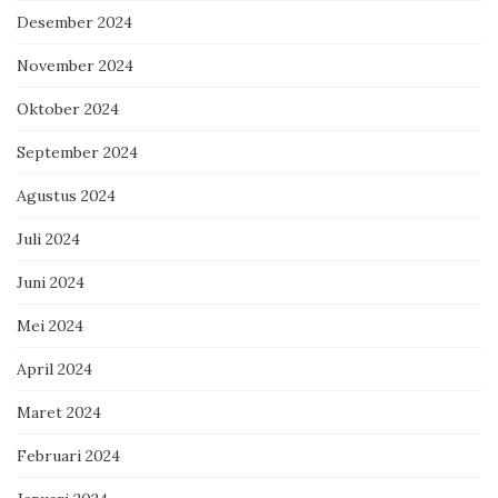
Desember 2024
November 2024
Oktober 2024
September 2024
Agustus 2024
Juli 2024
Juni 2024
Mei 2024
April 2024
Maret 2024
Februari 2024