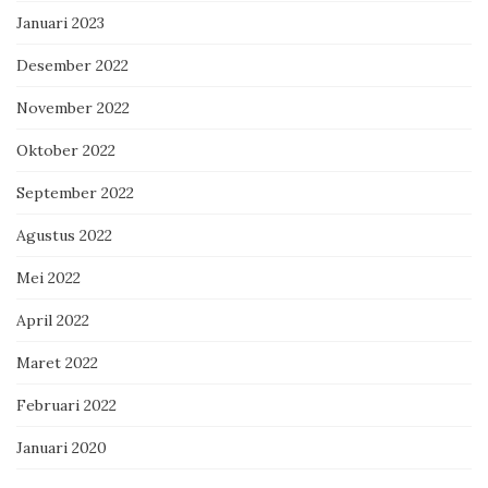
Januari 2023
Desember 2022
November 2022
Oktober 2022
September 2022
Agustus 2022
Mei 2022
April 2022
Maret 2022
Februari 2022
Januari 2020