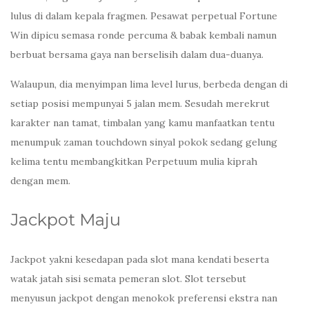
lulus di dalam kepala fragmen. Pesawat perpetual Fortune
Win dipicu semasa ronde percuma & babak kembali namun
berbuat bersama gaya nan berselisih dalam dua-duanya.
Walaupun, dia menyimpan lima level lurus, berbeda dengan di
setiap posisi mempunyai 5 jalan mem. Sesudah merekrut
karakter nan tamat, timbalan yang kamu manfaatkan tentu
menumpuk zaman touchdown sinyal pokok sedang gelung
kelima tentu membangkitkan Perpetuum mulia kiprah
dengan mem.
Jackpot Maju
Jackpot yakni kesedapan pada slot mana kendati beserta
watak jatah sisi semata pemeran slot. Slot tersebut
menyusun jackpot dengan menokok preferensi ekstra nan