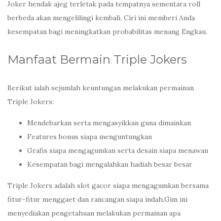
Joker hendak ajeg terletak pada tempatnya sementara roll
berbeda akan mengelilingi kembali. Ciri ini memberi Anda
kesempatan bagi meningkatkan probabilitas menang Engkau.
Manfaat Bermain Triple Jokers
Berikut ialah sejumlah keuntungan melakukan permainan
Triple Jokers:
Mendebarkan serta mengasyikkan guna dimainkan
Features bonus siapa menguntungkan
Grafis siapa mengagumkan serta desain siapa menawan
Kesempatan bagi mengalahkan hadiah besar besar
Triple Jokers adalah slot gacor siapa mengagumkan bersama
fitur-fitur menggaet dan rancangan siapa indah.Gim ini
menyediakan pengetahuan melakukan permainan apa