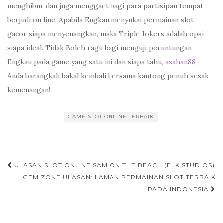
menghibur dan juga menggaet bagi para partisipan tempat
berjudi on line. Apabila Engkau menyukai permainan slot
gacor siapa menyenangkan, maka Triple Jokers adalah opsi
siapa ideal. Tidak Boleh ragu bagi menguji peruntungan
Engkau pada game yang satu ini dan siapa tahu,
asahan88
Anda barangkali bakal kembali bersama kantong penuh sesak
kemenangan!
GAME SLOT ONLINE TERBAIK
Navigasi
ULASAN SLOT ONLINE SAM ON THE BEACH (ELK STUDIOS)
tulisan
GEM ZONE ULASAN: LAMAN PERMAINAN SLOT TERBAIK
PADA INDONESIA