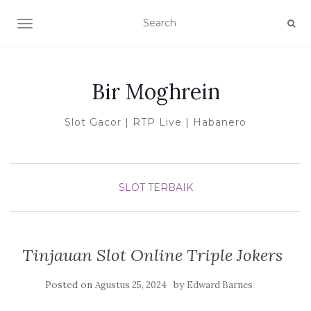
TOGGLE NAVIGATION
Bir Moghrein
Slot Gacor | RTP Live | Habanero
SLOT TERBAIK
Tinjauan Slot Online Triple Jokers
Posted on
by
Agustus 25, 2024
Edward Barnes