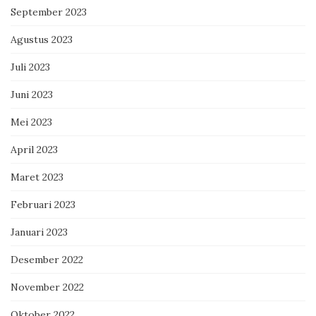
September 2023
Agustus 2023
Juli 2023
Juni 2023
Mei 2023
April 2023
Maret 2023
Februari 2023
Januari 2023
Desember 2022
November 2022
Oktober 2022