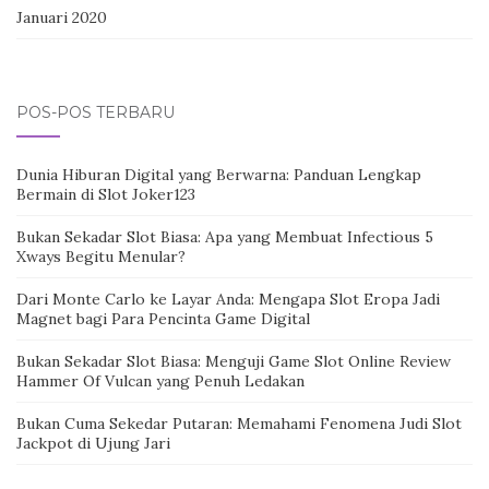
Januari 2020
POS-POS TERBARU
Dunia Hiburan Digital yang Berwarna: Panduan Lengkap
Bermain di Slot Joker123
Bukan Sekadar Slot Biasa: Apa yang Membuat Infectious 5
Xways Begitu Menular?
Dari Monte Carlo ke Layar Anda: Mengapa Slot Eropa Jadi
Magnet bagi Para Pencinta Game Digital
Bukan Sekadar Slot Biasa: Menguji Game Slot Online Review
Hammer Of Vulcan yang Penuh Ledakan
Bukan Cuma Sekedar Putaran: Memahami Fenomena Judi Slot
Jackpot di Ujung Jari