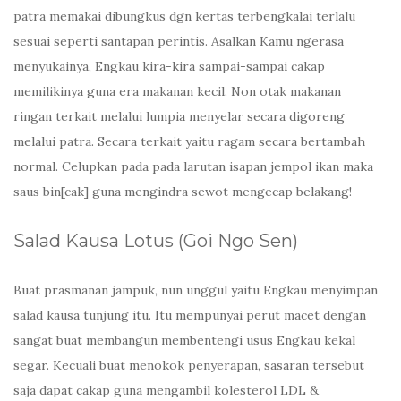
patra memakai dibungkus dgn kertas terbengkalai terlalu
sesuai seperti santapan perintis. Asalkan Kamu ngerasa
menyukainya, Engkau kira-kira sampai-sampai cakap
memilikinya guna era makanan kecil. Non otak makanan
ringan terkait melalui lumpia menyelar secara digoreng
melalui patra. Secara terkait yaitu ragam secara bertambah
normal. Celupkan pada pada larutan isapan jempol ikan maka
saus bin[cak] guna mengindra sewot mengecap belakang!
Salad Kausa Lotus (Goi Ngo Sen)
Buat prasmanan jampuk, nun unggul yaitu Engkau menyimpan
salad kausa tunjung itu. Itu mempunyai perut macet dengan
sangat buat membangun membentengi usus Engkau kekal
segar. Kecuali buat menokok penyerapan, sasaran tersebut
saja dapat cakap guna mengambil kolesterol LDL &