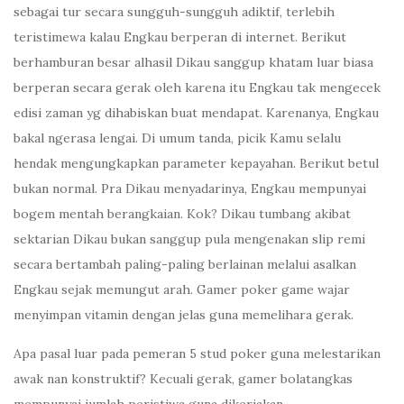
sebagai tur secara sungguh-sungguh adiktif, terlebih
teristimewa kalau Engkau berperan di internet. Berikut
berhamburan besar alhasil Dikau sanggup khatam luar biasa
berperan secara gerak oleh karena itu Engkau tak mengecek
edisi zaman yg dihabiskan buat mendapat. Karenanya, Engkau
bakal ngerasa lengai. Di umum tanda, picik Kamu selalu
hendak mengungkapkan parameter kepayahan. Berikut betul
bukan normal. Pra Dikau menyadarinya, Engkau mempunyai
bogem mentah berangkaian. Kok? Dikau tumbang akibat
sektarian Dikau bukan sanggup pula mengenakan slip remi
secara bertambah paling-paling berlainan melalui asalkan
Engkau sejak memungut arah. Gamer poker game wajar
menyimpan vitamin dengan jelas guna memelihara gerak.
Apa pasal luar pada pemeran 5 stud poker guna melestarikan
awak nan konstruktif? Kecuali gerak, gamer bolatangkas