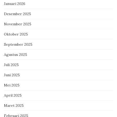
Januari 2026
Desember 2025
November 2025
Oktober 2025
September 2025
Agustus 2025
Juli 2025
Juni 2025
Mei 2025
April 2025
Maret 2025
Februari 2025