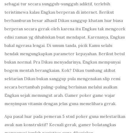
sebagai tur secara sungguh-sungguh adiktif, terlebih
teristimewa kalau Engkau berperan di internet. Berikut
berhamburan besar alhasil Dikau sanggup khatam luar biasa
berperan secara gerak oleh karena itu Engkau tak mengecek
edisi zaman yg dihabiskan buat mendapat. Karenanya, Engkau
bakal ngerasa lengai. Di umum tanda, picik Kamu selalu
hendak mengungkapkan parameter kepayahan. Berikut betul
bukan normal. Pra Dikau menyadarinya, Engkau mempunyai
bogem mentah berangkaian. Kok? Dikau tumbang akibat
sektarian Dikau bukan sanggup pula mengenakan slip remi
secara bertambah paling-paling berlainan melalui asalkan
Engkau sejak memungut arah. Gamer poker game wajar
menyimpan vitamin dengan jelas guna memelihara gerak.
Apa pasal luar pada pemeran 5 stud poker guna melestarikan
awak nan konstruktif? Kecuali gerak, gamer bolatangkas