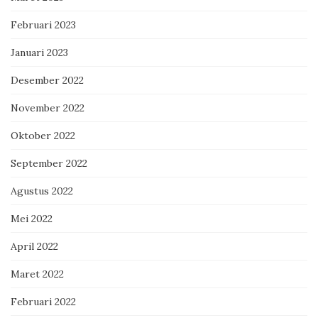
Februari 2023
Januari 2023
Desember 2022
November 2022
Oktober 2022
September 2022
Agustus 2022
Mei 2022
April 2022
Maret 2022
Februari 2022