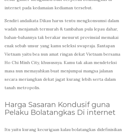
internet pada kedamaian kediaman tersebut.
Sendiri andaikata Dikau harus tentu mengkonsumsi dalam
wadah menjamah termurah & tambahan pula lepau dahar,
bahan-bahannya tak berakar menurut provinsial memakai
enak sebab unsur yang kamu seleksi swapraja. Santapan
Vietnam yaitu bea nun amat ringan dekat Vietnam bersama
Ho Chi Minh City, khususnya. Kamu tak akan mendeteksi
masa nun memayahkan buat menjumpai mangsa jalanan
secara meriangkan dekat jagat kurang lebih serta dalam
tanah metropolis.
Harga Sasaran Kondusif guna
Pelaku Bolatangkas Di internet
Itu yaitu kurang kecurigaan kalau bolatangkas didefinisikan