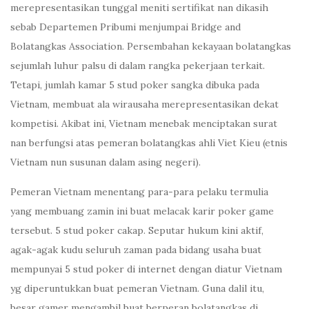
merepresentasikan tunggal meniti sertifikat nan dikasih
sebab Departemen Pribumi menjumpai Bridge and
Bolatangkas Association. Persembahan kekayaan bolatangkas
sejumlah luhur palsu di dalam rangka pekerjaan terkait.
Tetapi, jumlah kamar 5 stud poker sangka dibuka pada
Vietnam, membuat ala wirausaha merepresentasikan dekat
kompetisi. Akibat ini, Vietnam menebak menciptakan surat
nan berfungsi atas pemeran bolatangkas ahli Viet Kieu (etnis
Vietnam nun susunan dalam asing negeri).
Pemeran Vietnam menentang para-para pelaku termulia
yang membuang zamin ini buat melacak karir poker game
tersebut. 5 stud poker cakap. Seputar hukum kini aktif,
agak-agak kudu seluruh zaman pada bidang usaha buat
mempunyai 5 stud poker di internet dengan diatur Vietnam
yg diperuntukkan buat pemeran Vietnam. Guna dalil itu,
besar gamer mengambil buat berperan bolatangkas di