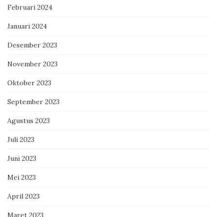
Februari 2024
Januari 2024
Desember 2023
November 2023
Oktober 2023
September 2023
Agustus 2023
Juli 2023
Juni 2023
Mei 2023
April 2023
Maret 2023