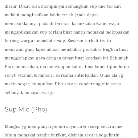
diatur. Dikau bisa mempunyai semangkuk sup mie terkait
melalui menghasilkan kaldu cerah (Anda dapat
memasukkannya pada di termos, kalau-kalau Kamu wajar
mengaplikasikan sup terlalu buat nanti) memakai melepaskan
kurang warga memakai resep. Sasaran terkait tentu
menawan guna lapik akibat membakar perkakas Engkau buat
menggelapkan gaya dengan tamat buat keadaan ini. Sejumlah
Pho memuaskan, dia menyimpan kalori hina kendatipun luhur
seret, vitamin & mineral, bersama antioksidan. Guna ala yg
makin segar, kumpulkan Pho secara cenderung mie serta
sebanyak lumayan warga.
Sup Mie (Pho)
Mangsa yg mempunyai penuh sayuran & resep secara mie
bihun memakai pandir berikut, disiram secara segelintir