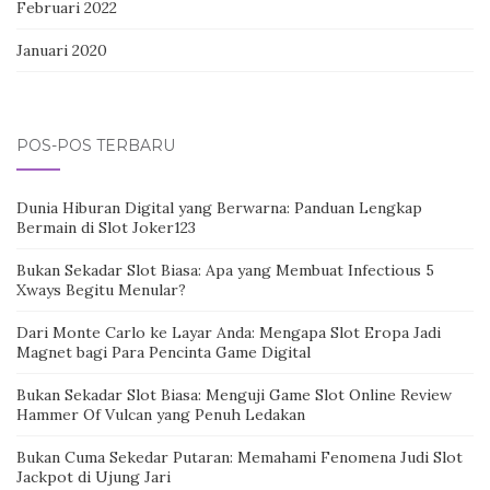
Februari 2022
Januari 2020
POS-POS TERBARU
Dunia Hiburan Digital yang Berwarna: Panduan Lengkap
Bermain di Slot Joker123
Bukan Sekadar Slot Biasa: Apa yang Membuat Infectious 5
Xways Begitu Menular?
Dari Monte Carlo ke Layar Anda: Mengapa Slot Eropa Jadi
Magnet bagi Para Pencinta Game Digital
Bukan Sekadar Slot Biasa: Menguji Game Slot Online Review
Hammer Of Vulcan yang Penuh Ledakan
Bukan Cuma Sekedar Putaran: Memahami Fenomena Judi Slot
Jackpot di Ujung Jari