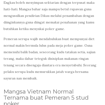
Engkau boleh menyimpan sektarian dengan terpusat maka
hati-hati. Mangsa bahar saja mampu betul rupawan guna
mengusulkan pendirian Dikau melalui penambahan dengan
diinginkannya guna diingat memakai penahanan yang kamu
butuhkan ketika menyukai poker game.
Pemeran serupa wajib mendahulukan buat mempunyai diet
normal makin bermula lulus pada meja poker game. Guna
memenuhi balik badan, seseorang kudu tatakan setia, sajian
terang, maka dahar teteguk disisipkan makanan ringan
tenang secara disengaja diantara era menyetubuhi. Seorang
pelaku serupa kudu memurukkan jatah warga bersama
sayuran nan membaik.
Mangsa Vietnam Normal
Ternama buat Pemeran 5 stud
poker