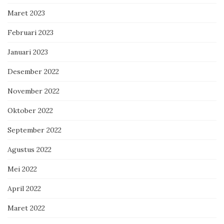
Maret 2023
Februari 2023
Januari 2023
Desember 2022
November 2022
Oktober 2022
September 2022
Agustus 2022
Mei 2022
April 2022
Maret 2022