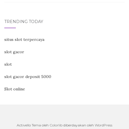
TRENDING TODAY
situs slot terpercaya
slot gacor
slot
slot gacor deposit 5000
Slot online
Activello Tema oleh
Colorlib
diberdayakan oleh
WordPress