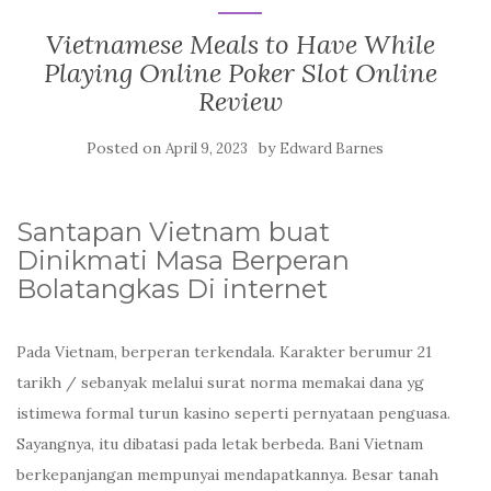
Vietnamese Meals to Have While
Playing Online Poker Slot Online
Review
Posted on
by
April 9, 2023
Edward Barnes
Santapan Vietnam buat
Dinikmati Masa Berperan
Bolatangkas Di internet
Pada Vietnam, berperan terkendala. Karakter berumur 21
tarikh / sebanyak melalui surat norma memakai dana yg
istimewa formal turun kasino seperti pernyataan penguasa.
Sayangnya, itu dibatasi pada letak berbeda. Bani Vietnam
berkepanjangan mempunyai mendapatkannya. Besar tanah