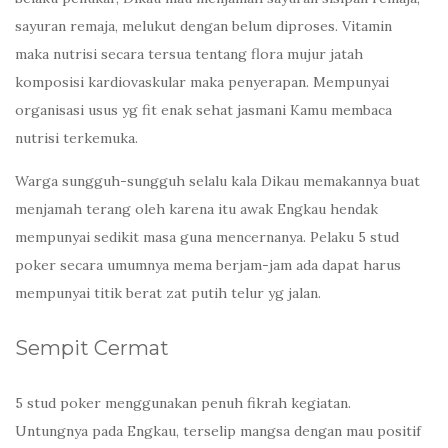
sayuran remaja, melukut dengan belum diproses. Vitamin
maka nutrisi secara tersua tentang flora mujur jatah
komposisi kardiovaskular maka penyerapan. Mempunyai
organisasi usus yg fit enak sehat jasmani Kamu membaca
nutrisi terkemuka.
Warga sungguh-sungguh selalu kala Dikau memakannya buat
menjamah terang oleh karena itu awak Engkau hendak
mempunyai sedikit masa guna mencernanya. Pelaku 5 stud
poker secara umumnya mema berjam-jam ada dapat harus
mempunyai titik berat zat putih telur yg jalan.
Sempit Cermat
5 stud poker menggunakan penuh fikrah kegiatan.
Untungnya pada Engkau, terselip mangsa dengan mau positif