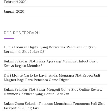
Februari 2022
Januari 2020
POS-POS TERBARU
Dunia Hiburan Digital yang Berwarna: Panduan Lengkap
Bermain di Slot Joker123
Bukan Sekadar Slot Biasa: Apa yang Membuat Infectious 5
Xways Begitu Menular?
Dari Monte Carlo ke Layar Anda: Mengapa Slot Eropa Jadi
Magnet bagi Para Pencinta Game Digital
Bukan Sekadar Slot Biasa: Menguji Game Slot Online Review
Hammer Of Vulcan yang Penuh Ledakan
Bukan Cuma Sekedar Putaran: Memahami Fenomena Judi Slot
Jackpot di Ujung Jari