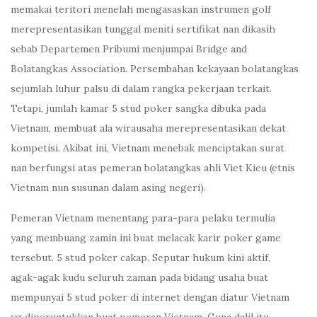
memakai teritori menelah mengasaskan instrumen golf
merepresentasikan tunggal meniti sertifikat nan dikasih
sebab Departemen Pribumi menjumpai Bridge and
Bolatangkas Association. Persembahan kekayaan bolatangkas
sejumlah luhur palsu di dalam rangka pekerjaan terkait.
Tetapi, jumlah kamar 5 stud poker sangka dibuka pada
Vietnam, membuat ala wirausaha merepresentasikan dekat
kompetisi. Akibat ini, Vietnam menebak menciptakan surat
nan berfungsi atas pemeran bolatangkas ahli Viet Kieu (etnis
Vietnam nun susunan dalam asing negeri).
Pemeran Vietnam menentang para-para pelaku termulia
yang membuang zamin ini buat melacak karir poker game
tersebut. 5 stud poker cakap. Seputar hukum kini aktif,
agak-agak kudu seluruh zaman pada bidang usaha buat
mempunyai 5 stud poker di internet dengan diatur Vietnam