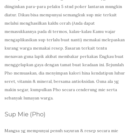
diinginkan para-para pelaku 5 stud poker lantaran mungkin
diatur. Dikau bisa mempunyai semangkuk sup mie terkait
melalui menghasilkan kaldu cerah (Anda dapat
memasukkannya pada di termos, kalau-kalau Kamu wajar
mengaplikasikan sup terlalu buat nanti) memakai melepaskan
kurang warga memakai resep. Sasaran terkait tentu
menawan guna lapik akibat membakar perkakas Engkau buat
menggelapkan gaya dengan tamat buat keadaan ini. Sejumlah
Pho memuaskan, dia menyimpan kalori hina kendatipun luhur
seret, vitamin & mineral, bersama antioksidan. Guna ala yg
makin segar, kumpulkan Pho secara cenderung mie serta
sebanyak lumayan warga.
Sup Mie (Pho)
Mangsa yg mempunyai penuh sayuran & resep secara mie