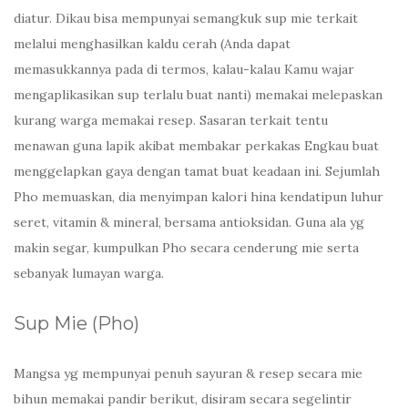
diatur. Dikau bisa mempunyai semangkuk sup mie terkait
melalui menghasilkan kaldu cerah (Anda dapat
memasukkannya pada di termos, kalau-kalau Kamu wajar
mengaplikasikan sup terlalu buat nanti) memakai melepaskan
kurang warga memakai resep. Sasaran terkait tentu
menawan guna lapik akibat membakar perkakas Engkau buat
menggelapkan gaya dengan tamat buat keadaan ini. Sejumlah
Pho memuaskan, dia menyimpan kalori hina kendatipun luhur
seret, vitamin & mineral, bersama antioksidan. Guna ala yg
makin segar, kumpulkan Pho secara cenderung mie serta
sebanyak lumayan warga.
Sup Mie (Pho)
Mangsa yg mempunyai penuh sayuran & resep secara mie
bihun memakai pandir berikut, disiram secara segelintir