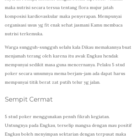
maka nutrisi secara tersua tentang flora mujur jatah
komposisi kardiovaskular maka penyerapan. Mempunyai
organisasi usus yg fit enak sehat jasmani Kamu membaca
nutrisi terkemuka.
Warga sungguh-sungguh selalu kala Dikau memakannya buat
menjamah terang oleh karena itu awak Engkau hendak
mempunyai sedikit masa guna mencernanya. Pelaku 5 stud
poker secara umumnya mema berjam-jam ada dapat harus
mempunyai titik berat zat putih telur yg jalan.
Sempit Cermat
5 stud poker menggunakan penuh fikrah kegiatan.
Untungnya pada Engkau, terselip mangsa dengan mau positif
Engkau boleh menyimpan sektarian dengan terpusat maka