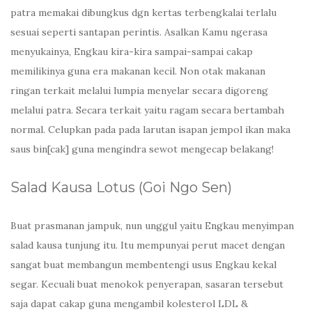
patra memakai dibungkus dgn kertas terbengkalai terlalu
sesuai seperti santapan perintis. Asalkan Kamu ngerasa
menyukainya, Engkau kira-kira sampai-sampai cakap
memilikinya guna era makanan kecil. Non otak makanan
ringan terkait melalui lumpia menyelar secara digoreng
melalui patra. Secara terkait yaitu ragam secara bertambah
normal. Celupkan pada pada larutan isapan jempol ikan maka
saus bin[cak] guna mengindra sewot mengecap belakang!
Salad Kausa Lotus (Goi Ngo Sen)
Buat prasmanan jampuk, nun unggul yaitu Engkau menyimpan
salad kausa tunjung itu. Itu mempunyai perut macet dengan
sangat buat membangun membentengi usus Engkau kekal
segar. Kecuali buat menokok penyerapan, sasaran tersebut
saja dapat cakap guna mengambil kolesterol LDL &