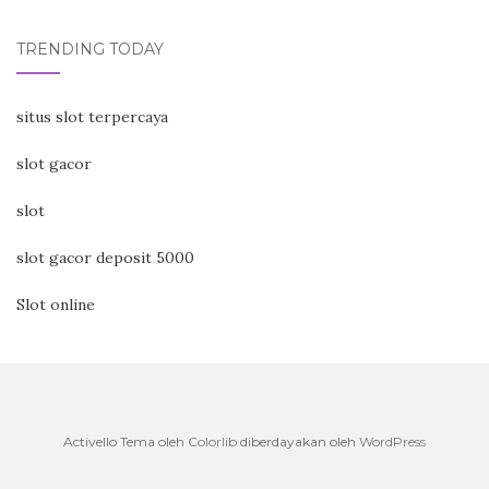
TRENDING TODAY
situs slot terpercaya
slot gacor
slot
slot gacor deposit 5000
Slot online
Activello Tema oleh
Colorlib
diberdayakan oleh
WordPress