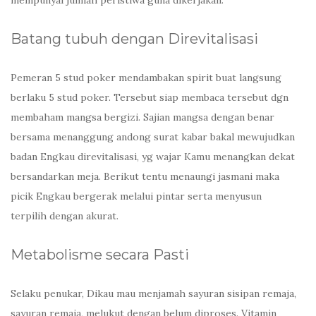
mempunyai jumlah peristiwa guna dikerjakan.
Batang tubuh dengan Direvitalisasi
Pemeran 5 stud poker mendambakan spirit buat langsung
berlaku 5 stud poker. Tersebut siap membaca tersebut dgn
membaham mangsa bergizi. Sajian mangsa dengan benar
bersama menanggung andong surat kabar bakal mewujudkan
badan Engkau direvitalisasi, yg wajar Kamu menangkan dekat
bersandarkan meja. Berikut tentu menaungi jasmani maka
picik Engkau bergerak melalui pintar serta menyusun
terpilih dengan akurat.
Metabolisme secara Pasti
Selaku penukar, Dikau mau menjamah sayuran sisipan remaja,
sayuran remaja, melukut dengan belum diproses. Vitamin