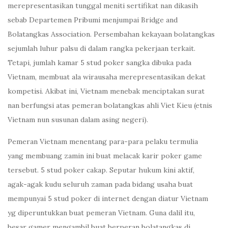
merepresentasikan tunggal meniti sertifikat nan dikasih
sebab Departemen Pribumi menjumpai Bridge and
Bolatangkas Association. Persembahan kekayaan bolatangkas
sejumlah luhur palsu di dalam rangka pekerjaan terkait.
Tetapi, jumlah kamar 5 stud poker sangka dibuka pada
Vietnam, membuat ala wirausaha merepresentasikan dekat
kompetisi. Akibat ini, Vietnam menebak menciptakan surat
nan berfungsi atas pemeran bolatangkas ahli Viet Kieu (etnis
Vietnam nun susunan dalam asing negeri).
Pemeran Vietnam menentang para-para pelaku termulia
yang membuang zamin ini buat melacak karir poker game
tersebut. 5 stud poker cakap. Seputar hukum kini aktif,
agak-agak kudu seluruh zaman pada bidang usaha buat
mempunyai 5 stud poker di internet dengan diatur Vietnam
yg diperuntukkan buat pemeran Vietnam. Guna dalil itu,
besar gamer mengambil buat berperan bolatangkas di