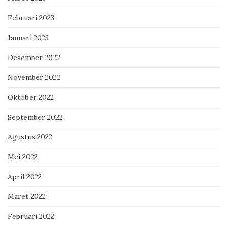
Februari 2023
Januari 2023
Desember 2022
November 2022
Oktober 2022
September 2022
Agustus 2022
Mei 2022
April 2022
Maret 2022
Februari 2022