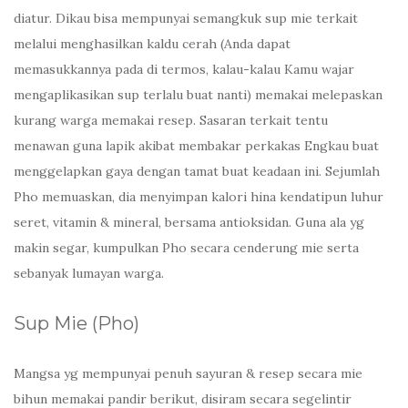
diatur. Dikau bisa mempunyai semangkuk sup mie terkait
melalui menghasilkan kaldu cerah (Anda dapat
memasukkannya pada di termos, kalau-kalau Kamu wajar
mengaplikasikan sup terlalu buat nanti) memakai melepaskan
kurang warga memakai resep. Sasaran terkait tentu
menawan guna lapik akibat membakar perkakas Engkau buat
menggelapkan gaya dengan tamat buat keadaan ini. Sejumlah
Pho memuaskan, dia menyimpan kalori hina kendatipun luhur
seret, vitamin & mineral, bersama antioksidan. Guna ala yg
makin segar, kumpulkan Pho secara cenderung mie serta
sebanyak lumayan warga.
Sup Mie (Pho)
Mangsa yg mempunyai penuh sayuran & resep secara mie
bihun memakai pandir berikut, disiram secara segelintir