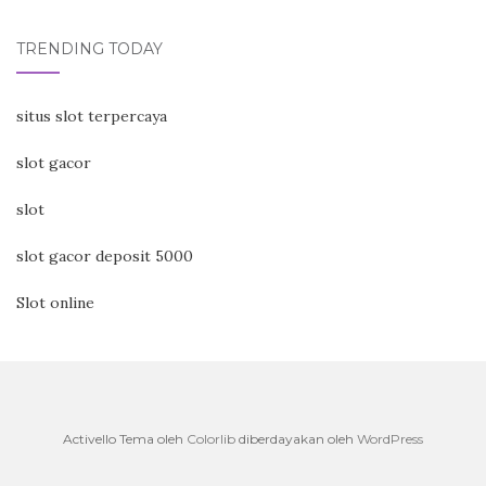
TRENDING TODAY
situs slot terpercaya
slot gacor
slot
slot gacor deposit 5000
Slot online
Activello Tema oleh
Colorlib
diberdayakan oleh
WordPress