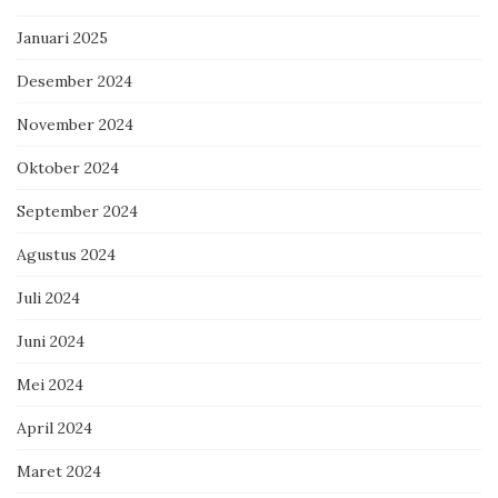
Januari 2025
Desember 2024
November 2024
Oktober 2024
September 2024
Agustus 2024
Juli 2024
Juni 2024
Mei 2024
April 2024
Maret 2024