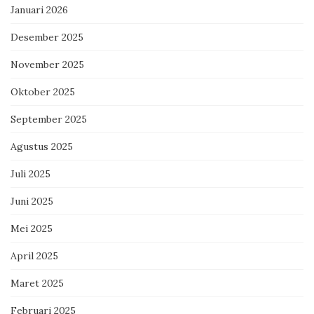
Januari 2026
Desember 2025
November 2025
Oktober 2025
September 2025
Agustus 2025
Juli 2025
Juni 2025
Mei 2025
April 2025
Maret 2025
Februari 2025