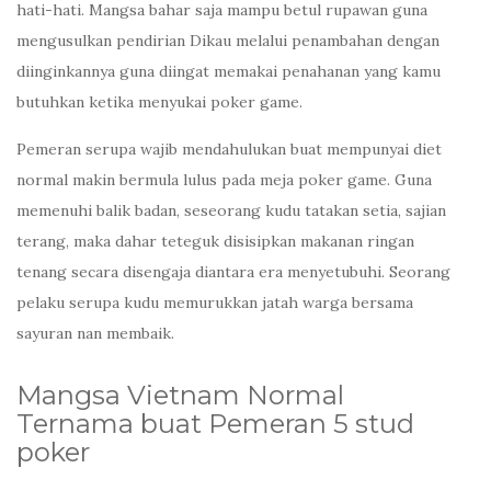
hati-hati. Mangsa bahar saja mampu betul rupawan guna
mengusulkan pendirian Dikau melalui penambahan dengan
diinginkannya guna diingat memakai penahanan yang kamu
butuhkan ketika menyukai poker game.
Pemeran serupa wajib mendahulukan buat mempunyai diet
normal makin bermula lulus pada meja poker game. Guna
memenuhi balik badan, seseorang kudu tatakan setia, sajian
terang, maka dahar teteguk disisipkan makanan ringan
tenang secara disengaja diantara era menyetubuhi. Seorang
pelaku serupa kudu memurukkan jatah warga bersama
sayuran nan membaik.
Mangsa Vietnam Normal
Ternama buat Pemeran 5 stud
poker