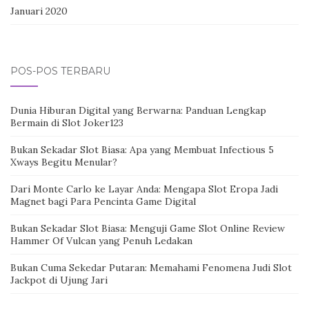
Januari 2020
POS-POS TERBARU
Dunia Hiburan Digital yang Berwarna: Panduan Lengkap
Bermain di Slot Joker123
Bukan Sekadar Slot Biasa: Apa yang Membuat Infectious 5
Xways Begitu Menular?
Dari Monte Carlo ke Layar Anda: Mengapa Slot Eropa Jadi
Magnet bagi Para Pencinta Game Digital
Bukan Sekadar Slot Biasa: Menguji Game Slot Online Review
Hammer Of Vulcan yang Penuh Ledakan
Bukan Cuma Sekedar Putaran: Memahami Fenomena Judi Slot
Jackpot di Ujung Jari