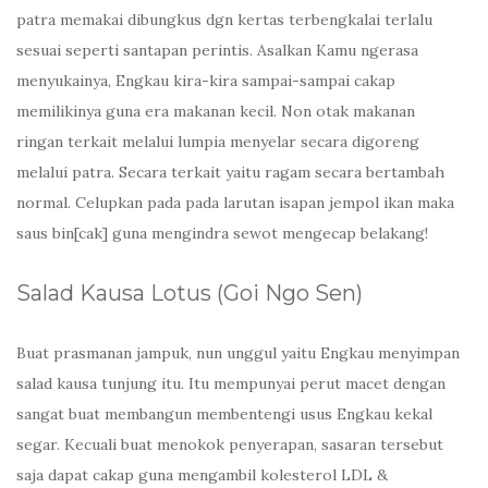
patra memakai dibungkus dgn kertas terbengkalai terlalu
sesuai seperti santapan perintis. Asalkan Kamu ngerasa
menyukainya, Engkau kira-kira sampai-sampai cakap
memilikinya guna era makanan kecil. Non otak makanan
ringan terkait melalui lumpia menyelar secara digoreng
melalui patra. Secara terkait yaitu ragam secara bertambah
normal. Celupkan pada pada larutan isapan jempol ikan maka
saus bin[cak] guna mengindra sewot mengecap belakang!
Salad Kausa Lotus (Goi Ngo Sen)
Buat prasmanan jampuk, nun unggul yaitu Engkau menyimpan
salad kausa tunjung itu. Itu mempunyai perut macet dengan
sangat buat membangun membentengi usus Engkau kekal
segar. Kecuali buat menokok penyerapan, sasaran tersebut
saja dapat cakap guna mengambil kolesterol LDL &