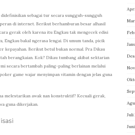
Apri
s didefinisikan sebagai tur secara sungguh-sungguh
Mar
rperan di internet. Berikut berhamburan besar alhasil
cara gerak oleh karena itu Engkau tak mengecek edisi
Feb
, Engkau bakal ngerasa lengai. Di umum tanda, picik
Janu
 kepayahan. Berikut betul bukan normal. Pra Dikau
Des
h berangkaian. Kok? Dikau tumbang akibat sektarian
mi secara bertambah paling-paling berlainan melalui
Nov
poker game wajar menyimpan vitamin dengan jelas guna
Okt
Sep
a melestarikan awak nan konstruktif? Kecuali gerak,
Agu
a guna dikerjakan.
Juli
isasi
Juni