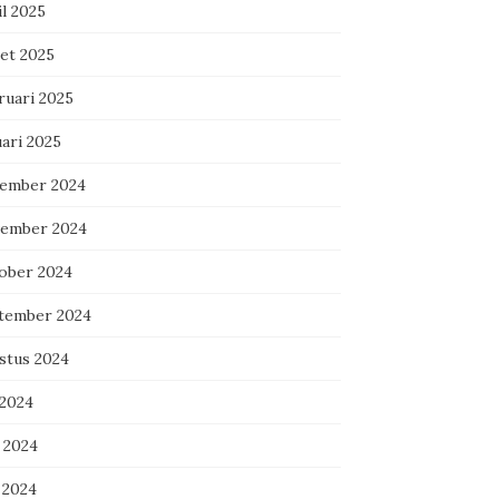
l 2025
et 2025
ruari 2025
ari 2025
ember 2024
ember 2024
ober 2024
tember 2024
stus 2024
 2024
 2024
 2024