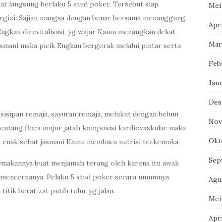
t langsung berlaku 5 stud poker. Tersebut siap
Mei
gizi. Sajian mangsa dengan benar bersama menanggung
Apri
ngkau direvitalisasi, yg wajar Kamu menangkan dekat
Mar
smani maka picik Engkau bergerak melalui pintar serta
Feb
Janu
Des
sisipan remaja, sayuran remaja, melukut dengan belum
Nov
 tentang flora mujur jatah komposisi kardiovaskular maka
Okt
t enak sehat jasmani Kamu membaca nutrisi terkemuka.
Sep
makannya buat menjamah terang oleh karena itu awak
mencernanya. Pelaku 5 stud poker secara umumnya
Agu
tik berat zat putih telur yg jalan.
Mei
Apri