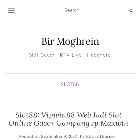
TOGGLE NAVIGATION
Bir Moghrein
Slot Gacor | RTP Live | Habanero
SLOT88
Slot88: Vipwin88 Web Judi Slot
Online Gacor Gampang Jp Maxwin
Posted on
by
September 9, 2022
Edward Barnes