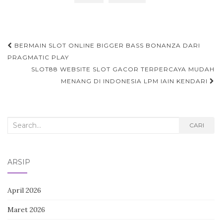
Navigasi
BERMAIN SLOT ONLINE BIGGER BASS BONANZA DARI
tulisan
PRAGMATIC PLAY
SLOT88 WEBSITE SLOT GACOR TERPERCAYA MUDAH
MENANG DI INDONESIA LPM IAIN KENDARI
Search
CARI
for:
ARSIP
April 2026
Maret 2026