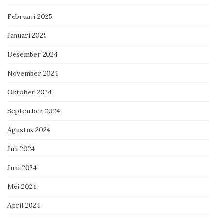
Februari 2025
Januari 2025
Desember 2024
November 2024
Oktober 2024
September 2024
Agustus 2024
Juli 2024
Juni 2024
Mei 2024
April 2024