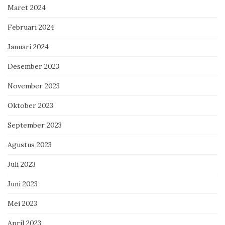
Maret 2024
Februari 2024
Januari 2024
Desember 2023
November 2023
Oktober 2023
September 2023
Agustus 2023
Juli 2023
Juni 2023
Mei 2023
April 2023