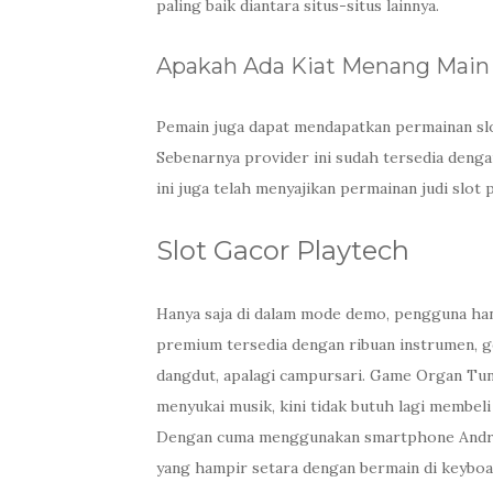
paling baik diantara situs-situs lainnya.
Apakah Ada Kiat Menang Main 
Pemain juga dapat mendapatkan permainan sl
Sebenarnya provider ini sudah tersedia denga
ini juga telah menyajikan permainan judi slot 
Slot Gacor Playtech
Hanya saja di dalam mode demo, pengguna han
premium tersedia dengan ribuan instrumen, ge
dangdut, apalagi campursari. Game Organ Tun
menyukai musik, kini tidak butuh lagi membel
Dengan cuma menggunakan smartphone Android
yang hampir setara dengan bermain di keybo