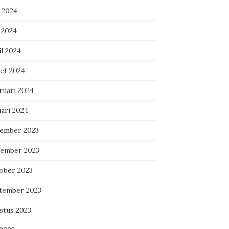
 2024
 2024
l 2024
et 2024
ruari 2024
ari 2024
ember 2023
ember 2023
ober 2023
tember 2023
stus 2023