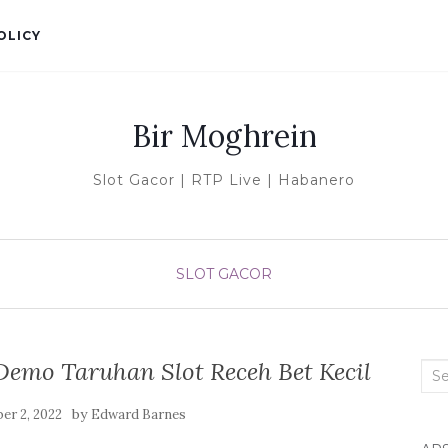
OLICY
Bir Moghrein
Slot Gacor | RTP Live | Habanero
SLOT GACOR
 Demo Taruhan Slot Receh Bet Kecil
Sea
for:
by
r 2, 2022
Edward Barnes