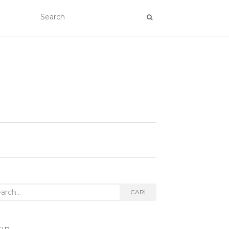
rch
CARI