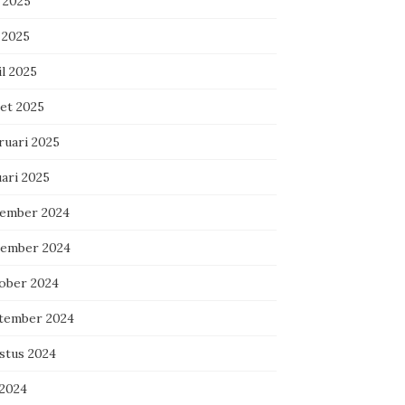
 2025
 2025
l 2025
et 2025
ruari 2025
ari 2025
ember 2024
ember 2024
ober 2024
tember 2024
stus 2024
 2024