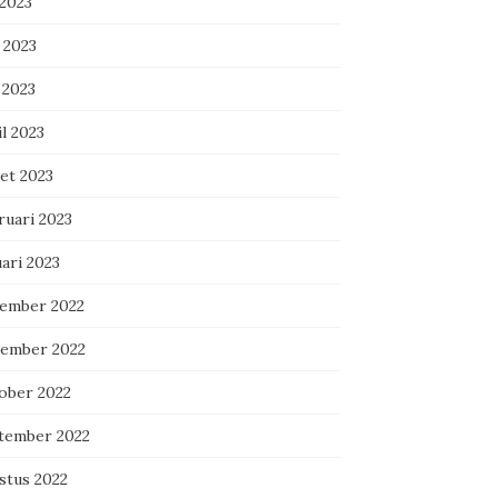
 2023
 2023
 2023
l 2023
et 2023
ruari 2023
ari 2023
ember 2022
ember 2022
ober 2022
tember 2022
stus 2022