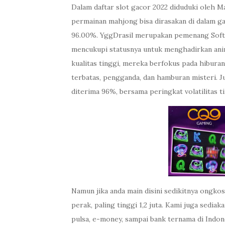
Dalam daftar slot gacor 2022 diduduki oleh M
permainan mahjong bisa dirasakan di dalam gam
96.00%. YggDrasil merupakan pemenang Softw
mencukupi statusnya untuk menghadirkan anima
kualitas tinggi, mereka berfokus pada hibura
terbatas, pengganda, dan hamburan misteri. J
diterima 96%, bersama peringkat volatilitas ti
Namun jika anda main disini sedikitnya ongko
perak, paling tinggi 1,2 juta. Kami juga sedia
pulsa, e-money, sampai bank ternama di Indo