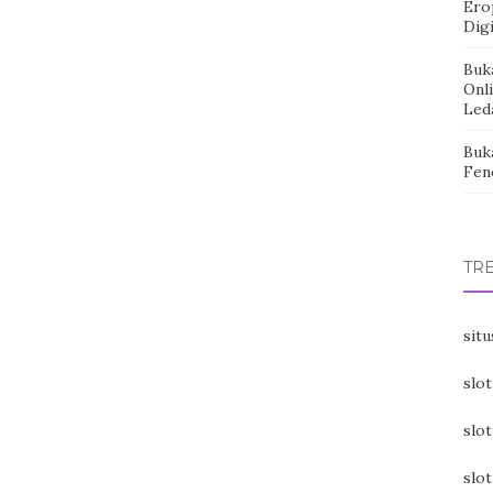
Ero
Digi
Buk
Onl
Led
Buk
Fen
TR
situ
slo
slot
slo