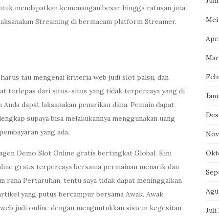
Juni
untuk mendapatkan kemenangan besar hingga ratusan juta
Mei
 laksanakan Streaming di bermacam platform Streamer.
Apri
Mar
Feb
arus tau mengenai kriteria web judi slot palsu, dan
at terlepas dari situs-situs yang tidak terpercaya yang di
Janu
an Anda dapat laksanakan penarikan dana. Pemain dapat
Des
 lengkap supaya bisa melakukannya menggunakan uang
pembayaran yang ada.
Nov
en Demo Slot Online gratis bertingkat Global. Kini
Okt
line gratis terpercaya bersama permainan menarik dan
Sep
 rana Pertaruhan, tentu saya tidak dapat meninggalkan
Agu
rtikel yang putus bercampur bersama Awak. Awak
i web judi online dengan menguntukkan sistem kegesitan
Juli