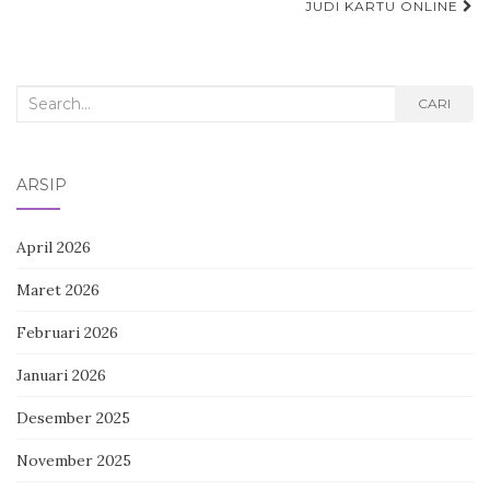
JUDI KARTU ONLINE
Search
CARI
for:
ARSIP
April 2026
Maret 2026
Februari 2026
Januari 2026
Desember 2025
November 2025