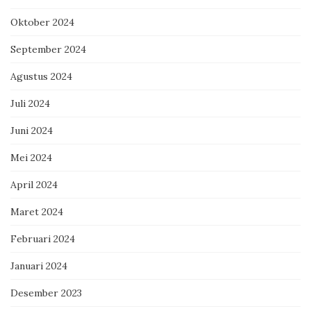
Oktober 2024
September 2024
Agustus 2024
Juli 2024
Juni 2024
Mei 2024
April 2024
Maret 2024
Februari 2024
Januari 2024
Desember 2023