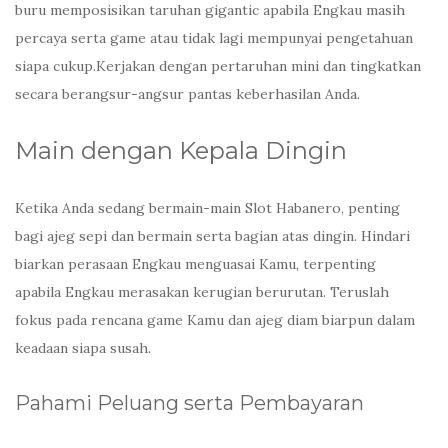
buru memposisikan taruhan gigantic apabila Engkau masih
percaya serta game atau tidak lagi mempunyai pengetahuan
siapa cukup.Kerjakan dengan pertaruhan mini dan tingkatkan
secara berangsur-angsur pantas keberhasilan Anda.
Main dengan Kepala Dingin
Ketika Anda sedang bermain-main Slot Habanero, penting
bagi ajeg sepi dan bermain serta bagian atas dingin. Hindari
biarkan perasaan Engkau menguasai Kamu, terpenting
apabila Engkau merasakan kerugian berurutan. Teruslah
fokus pada rencana game Kamu dan ajeg diam biarpun dalam
keadaan siapa susah.
Pahami Peluang serta Pembayaran