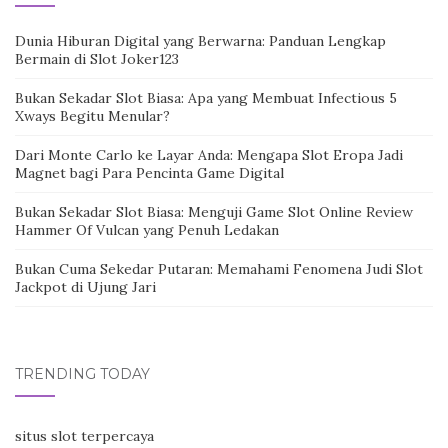
Dunia Hiburan Digital yang Berwarna: Panduan Lengkap
Bermain di Slot Joker123
Bukan Sekadar Slot Biasa: Apa yang Membuat Infectious 5
Xways Begitu Menular?
Dari Monte Carlo ke Layar Anda: Mengapa Slot Eropa Jadi
Magnet bagi Para Pencinta Game Digital
Bukan Sekadar Slot Biasa: Menguji Game Slot Online Review
Hammer Of Vulcan yang Penuh Ledakan
Bukan Cuma Sekedar Putaran: Memahami Fenomena Judi Slot
Jackpot di Ujung Jari
TRENDING TODAY
situs slot terpercaya