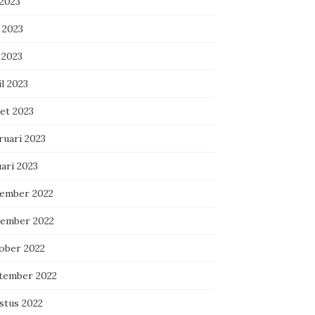
 2023
 2023
 2023
l 2023
et 2023
ruari 2023
ari 2023
ember 2022
ember 2022
ober 2022
tember 2022
stus 2022