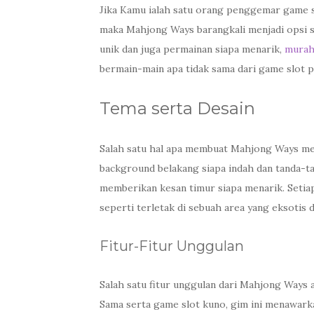
Jika Kamu ialah satu orang penggemar game s
maka Mahjong Ways barangkali menjadi opsi s
unik dan juga permainan siapa menarik,
murah
bermain-main apa tidak sama dari game slot 
Tema serta Desain
Salah satu hal apa membuat Mahjong Ways me
background belakang siapa indah dan tanda-ta
memberikan kesan timur siapa menarik. Setia
seperti terletak di sebuah area yang eksotis d
Fitur-Fitur Unggulan
Salah satu fitur unggulan dari Mahjong Ways a
Sama serta game slot kuno, gim ini menawarka