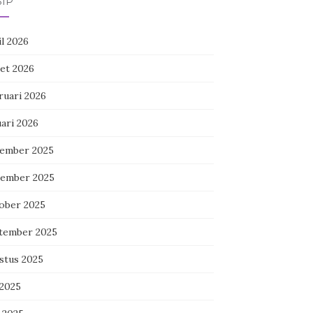
SIP
l 2026
et 2026
ruari 2026
ari 2026
ember 2025
ember 2025
ober 2025
tember 2025
stus 2025
 2025