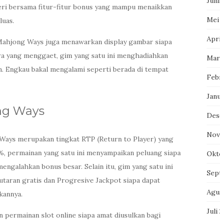
Juni
iberi bersama fitur-fitur bonus yang mampu menaikkan
Mei
luas.
Apri
, Mahjong Ways juga menawarkan display gambar siapa
ra yang menggaet, gim yang satu ini menghadiahkan
Mar
. Engkau bakal mengalami seperti berada di tempat
Feb
Janu
ng Ways
Des
Nov
Ways merupakan tingkat RTP (Return to Player) yang
, permainan yang satu ini menyampaikan peluang siapa
Okt
ngalahkan bonus besar. Selain itu, gim yang satu ini
Sep
putaran gratis dan Progresive Jackpot siapa dapat
Agu
kannya.
Juli
permainan slot online siapa amat diusulkan bagi