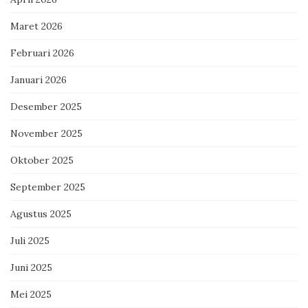
Maret 2026
Februari 2026
Januari 2026
Desember 2025
November 2025
Oktober 2025
September 2025
Agustus 2025
Juli 2025
Juni 2025
Mei 2025