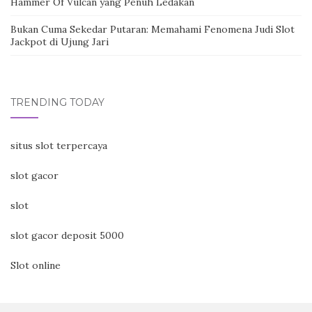
Hammer Of Vulcan yang Penuh Ledakan
Bukan Cuma Sekedar Putaran: Memahami Fenomena Judi Slot
Jackpot di Ujung Jari
TRENDING TODAY
situs slot terpercaya
slot gacor
slot
slot gacor deposit 5000
Slot online