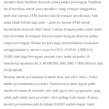
memberikan fasilitas deposit pulsa tanpa potongan. Fasilitas
ini di berikan untuk para member yang tempat tinggalnya
jauh dari mesin ATM dan berada di tempat perdesaan. Jadi
anda tidak butuh lagi jauh – jauh ke mesin ATM untuk
melakukan deposit duit tunai, Cukup dengan pulsa anda udah
bisa bermain di tempat kita bersama dengan deposit pulsa
tanpa potongan. Selain itu kita juga menyediakan transaksi
menggunakan e-money seperti OVO, GOPAY, LINKAJA,
DANA dan juga beragam macam type bank populer di
Indonesia layaknya BCA, MANDIRI, BRI, BNI, CIMB NIAGA dan
DANAMON.
Namun untuk permainan tembak ikan dan slot video, Joker
miliki permainannya sendiri. Diantaranya anda dapat pilih
untuk bermain di website site judi agen slot pragmatic yang
udah jadi salah satu provider slot paling baik dunia. Semua
model permainan judi di dalam GAS4D sudah dapat Anda