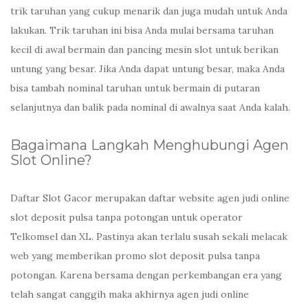
trik taruhan yang cukup menarik dan juga mudah untuk Anda
lakukan. Trik taruhan ini bisa Anda mulai bersama taruhan
kecil di awal bermain dan pancing mesin slot untuk berikan
untung yang besar. Jika Anda dapat untung besar, maka Anda
bisa tambah nominal taruhan untuk bermain di putaran
selanjutnya dan balik pada nominal di awalnya saat Anda kalah.
Bagaimana Langkah Menghubungi Agen
Slot Online?
Daftar Slot Gacor merupakan daftar website agen judi online
slot deposit pulsa tanpa potongan untuk operator
Telkomsel dan XL. Pastinya akan terlalu susah sekali melacak
web yang memberikan promo slot deposit pulsa tanpa
potongan. Karena bersama dengan perkembangan era yang
telah sangat canggih maka akhirnya agen judi online