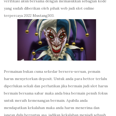
verifikasi akun bersama dengan memasukkan sebagian kode
yang sudah diberikan oleh pihak web judi slot online
terpercaya 2022 Mustang303.
Permainan bukan cuma sekedar berseru-seruan, pemain
harus menyetorkan deposit. Untuk anda para bettor terlalu
diperlukan sekali dan perhatikan jika bermain judi slot harus
bermain bersama sabar maka anda bisa bermain penuh fokus
untuk meraih kemenangan bermain. Apabila anda
mendapatkan kekalahan maka anda harus menerima dan
jangan dulu berputus asa, jadikan kekalahan menjadi sebuah