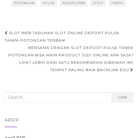
POTONGAN
PULSA
RAJASLOT88
SITUS
TANPA
Navigasi
SLOT WEB TARUHAN SLOT ONLINE DEPOSIT PULSA
tulisan
TANPA POTONGAN TERBAIK
BERSAMA DENGAN SLOT DEPOSIT PULSA TANPA
POTONGAN BISA MAIN PRODUCT JUDI ONLINE APA SAJA?
LIHAT LEBIH DARI SATU REKOMENDASI DIBAWAH INI!
TEMPAT PALING BAIK BACKLINK EDU
Search
CARI
for:
ARSIP
April 2026