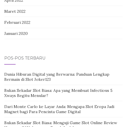
April 2022
Maret 2022
Februari 2022
Januari 2020
POS-POS TERBARU
Dunia Hiburan Digital yang Berwarna: Panduan Lengkap
Bermain di Slot Joker123
Bukan Sekadar Slot Biasa: Apa yang Membuat Infectious 5
Xways Begitu Menular?
Dari Monte Carlo ke Layar Anda: Mengapa Slot Eropa Jadi
Magnet bagi Para Pencinta Game Digital
Bukan Sekadar Slot Biasa: Menguji Game Slot Online Review