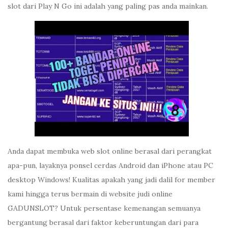
slot dari Play N Go ini adalah yang paling pas anda mainkan.
Anda dapat membuka web slot online berasal dari perangkat
apa-pun, layaknya ponsel cerdas Android dan iPhone atau PC
desktop Windows! Kualitas apakah yang jadi dalil for member
kami hingga terus bermain di website judi online
GADUNSLOT? Untuk persentase kemenangan semuanya
bergantung berasal dari faktor keberuntungan dari para