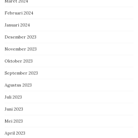
Maret 2024
Februari 2024
Januari 2024
Desember 2023
November 2023
Oktober 2023
September 2023
Agustus 2023
Juli 2023
Juni 2023
Mei 2023
April 2023