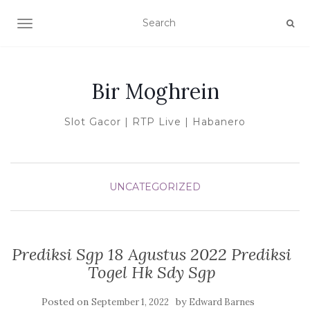
TOGGLE NAVIGATION
Bir Moghrein
Slot Gacor | RTP Live | Habanero
UNCATEGORIZED
Prediksi Sgp 18 Agustus 2022 Prediksi
Togel Hk Sdy Sgp
Posted on
by
September 1, 2022
Edward Barnes