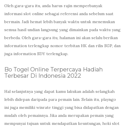
Oleh gara-gara itu, anda harus rajin memperbanyak
informasi slot online sebagai referensi anda sebelum saat
bermain. Jadi hemat lebih banyak waktu untuk menemukan
semua hasil undian langsung yang dimainkan pada waktu yang
berbeda. Oleh gara-gara itu, halaman ini akan selalu berikan
information terlengkap nomor terbitan HK dan rilis SGP, dan
juga information SDY terlengkap.
Bo Togel Online Terpercaya Hadiah
Terbesar Di Indonesia 2022
Hal selanjutnya yang dapat kamu lakukan adalah selangkah
lebih didepan daripada para pemain lain. Selain itu, playngo
ini juga memiliki winrate tinggi yang bisa didapatkan dengan
mudah oleh pemainnya. Jika anda merupakan pemain yang
mempunyai tujuan untuk mendapatkan keuntungan, hoki slot