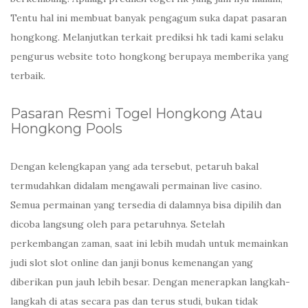
Tentu hal ini membuat banyak pengagum suka dapat pasaran
hongkong. Melanjutkan terkait prediksi hk tadi kami selaku
pengurus website toto hongkong berupaya memberika yang
terbaik.
Pasaran Resmi Togel Hongkong Atau
Hongkong Pools
Dengan kelengkapan yang ada tersebut, petaruh bakal
termudahkan didalam mengawali permainan live casino.
Semua permainan yang tersedia di dalamnya bisa dipilih dan
dicoba langsung oleh para petaruhnya. Setelah
perkembangan zaman, saat ini lebih mudah untuk memainkan
judi slot slot online dan janji bonus kemenangan yang
diberikan pun jauh lebih besar. Dengan menerapkan langkah-
langkah di atas secara pas dan terus studi, bukan tidak