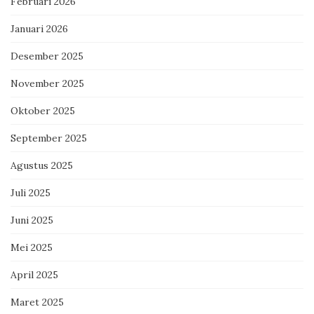
Februari 2026
Januari 2026
Desember 2025
November 2025
Oktober 2025
September 2025
Agustus 2025
Juli 2025
Juni 2025
Mei 2025
April 2025
Maret 2025