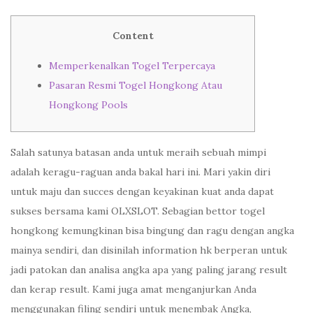
Content
Memperkenalkan Togel Terpercaya
Pasaran Resmi Togel Hongkong Atau
Hongkong Pools
Salah satunya batasan anda untuk meraih sebuah mimpi
adalah keragu-raguan anda bakal hari ini. Mari yakin diri
untuk maju dan succes dengan keyakinan kuat anda dapat
sukses bersama kami OLXSLOT. Sebagian bettor togel
hongkong kemungkinan bisa bingung dan ragu dengan angka
mainya sendiri, dan disinilah information hk berperan untuk
jadi patokan dan analisa angka apa yang paling jarang result
dan kerap result. Kami juga amat menganjurkan Anda
menggunakan filing sendiri untuk menembak Angka,