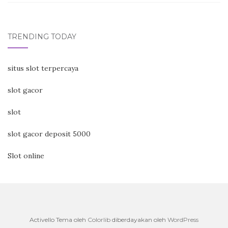
TRENDING TODAY
situs slot terpercaya
slot gacor
slot
slot gacor deposit 5000
Slot online
Activello Tema oleh
Colorlib
diberdayakan oleh
WordPress