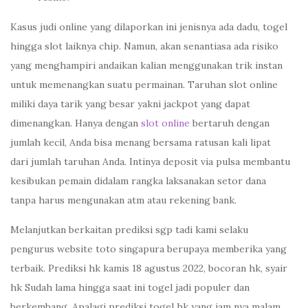
Kasus judi online yang dilaporkan ini jenisnya ada dadu, togel
hingga slot laiknya chip. Namun, akan senantiasa ada risiko
yang menghampiri andaikan kalian menggunakan trik instan
untuk memenangkan suatu permainan. Taruhan slot online
miliki daya tarik yang besar yakni jackpot yang dapat
dimenangkan. Hanya dengan
slot online
bertaruh dengan
jumlah kecil, Anda bisa menang bersama ratusan kali lipat
dari jumlah taruhan Anda. Intinya deposit via pulsa membantu
kesibukan pemain didalam rangka laksanakan setor dana
tanpa harus mengunakan atm atau rekening bank.
Melanjutkan berkaitan prediksi sgp tadi kami selaku
pengurus website toto singapura berupaya memberika yang
terbaik. Prediksi hk kamis 18 agustus 2022, bocoran hk, syair
hk Sudah lama hingga saat ini togel jadi populer dan
berkembang. Apalagi prediksi togel hk yang jam nya malam,