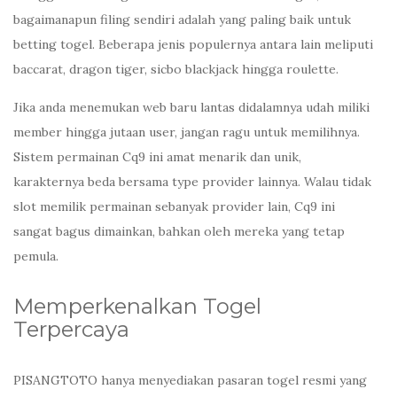
bagaimanapun filing sendiri adalah yang paling baik untuk
betting togel. Beberapa jenis populernya antara lain meliputi
baccarat, dragon tiger, sicbo blackjack hingga roulette.
Jika anda menemukan web baru lantas didalamnya udah miliki
member hingga jutaan user, jangan ragu untuk memilihnya.
Sistem permainan Cq9 ini amat menarik dan unik,
karakternya beda bersama type provider lainnya. Walau tidak
slot memilik permainan sebanyak provider lain, Cq9 ini
sangat bagus dimainkan, bahkan oleh mereka yang tetap
pemula.
Memperkenalkan Togel
Terpercaya
PISANGTOTO hanya menyediakan pasaran togel resmi yang