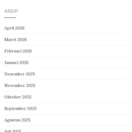
ARSIP
April 2026
Maret 2026
Februari 2026
Januari 2026
Desember 2025
November 2025
Oktober 2025
September 2025
Agustus 2025
Juli 2025