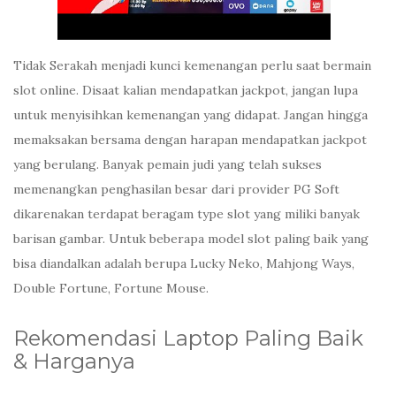
Tidak Serakah menjadi kunci kemenangan perlu saat bermain
slot online. Disaat kalian mendapatkan jackpot, jangan lupa
untuk menyisihkan kemenangan yang didapat. Jangan hingga
memaksakan bersama dengan harapan mendapatkan jackpot
yang berulang. Banyak pemain judi yang telah sukses
memenangkan penghasilan besar dari provider PG Soft
dikarenakan terdapat beragam type slot yang miliki banyak
barisan gambar. Untuk beberapa model slot paling baik yang
bisa diandalkan adalah berupa Lucky Neko, Mahjong Ways,
Double Fortune, Fortune Mouse.
Rekomendasi Laptop Paling Baik
& Harganya