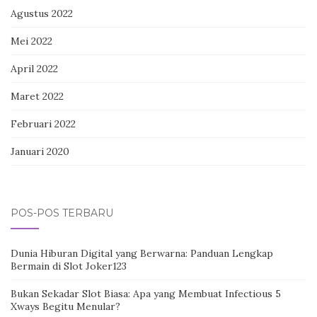
Agustus 2022
Mei 2022
April 2022
Maret 2022
Februari 2022
Januari 2020
POS-POS TERBARU
Dunia Hiburan Digital yang Berwarna: Panduan Lengkap
Bermain di Slot Joker123
Bukan Sekadar Slot Biasa: Apa yang Membuat Infectious 5
Xways Begitu Menular?