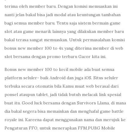
terima oleh member baru. Dengan komisi memuaskan ini
nanti jelas bakal bisa jadi modal atau keuntungan tambahan
bagi semua member baru. Tentu saja sistem bermain game
slot atau game menarik lainnya yang dilakukan member baru
bakal terasa sangat memuaskan. Untuk permasalahan komisi
bonus new member 100 to 4x yang diterima member di web
slot bersama dengan promo terbaru Gacor kita ini.
Bonus new member 100 to kecil mobile ada buat semua
platform seluler- baik Android dan juga iOS. Situs seluler
terbuka secara otomatis bila Kamu muat web berasal dari
ponsel ataupun tablet, jadi tidak butuh melacak link spesial
buat itu. Good luck bersama dengan Survivors Llama, di mana
dia bakal segera bisa memainkan dan menghafal game battle
royale ini. Kareena dapat menggunakan nama dan merujuk ke
Pengaturan FFO, untuk menerapkan FFM.PUBG Mobile