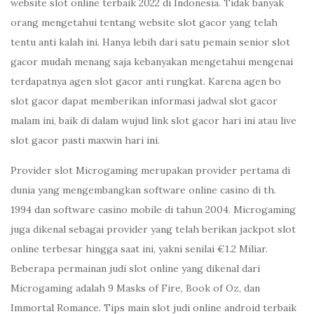
website slot online terbaik 2022 di Indonesia. Tidak banyak
orang mengetahui tentang website slot gacor yang telah
tentu anti kalah ini. Hanya lebih dari satu pemain senior slot
gacor mudah menang saja kebanyakan mengetahui mengenai
terdapatnya agen slot gacor anti rungkat. Karena agen bo
slot gacor dapat memberikan informasi jadwal slot gacor
malam ini, baik di dalam wujud link slot gacor hari ini atau live
slot gacor pasti maxwin hari ini.
Provider slot Microgaming merupakan provider pertama di
dunia yang mengembangkan software online casino di th.
1994 dan software casino mobile di tahun 2004. Microgaming
juga dikenal sebagai provider yang telah berikan jackpot slot
online terbesar hingga saat ini, yakni senilai €1.2 Miliar.
Beberapa permainan judi slot online yang dikenal dari
Microgaming adalah 9 Masks of Fire, Book of Oz, dan
Immortal Romance. Tips main slot judi online android terbaik