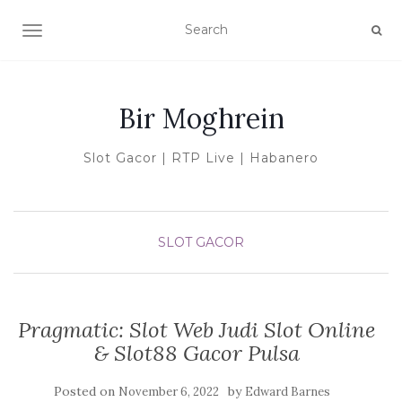
TOGGLE NAVIGATION
Bir Moghrein
Slot Gacor | RTP Live | Habanero
SLOT GACOR
Pragmatic: Slot Web Judi Slot Online
& Slot88 Gacor Pulsa
Posted on
by
November 6, 2022
Edward Barnes