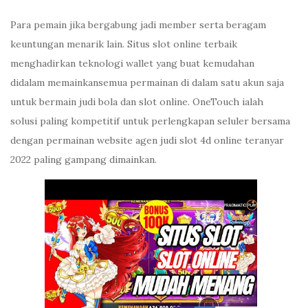
Para pemain jika bergabung jadi member serta beragam
keuntungan menarik lain. Situs slot online terbaik
menghadirkan teknologi wallet yang buat kemudahan
didalam memainkansemua permainan di dalam satu akun saja
untuk bermain judi bola dan slot online. OneTouch ialah
solusi paling kompetitif untuk perlengkapan seluler bersama
dengan permainan website agen judi slot 4d online teranyar
2022 paling gampang dimainkan.