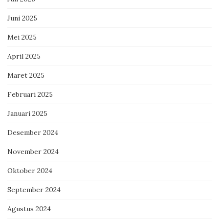
Juni 2025
Mei 2025
April 2025
Maret 2025
Februari 2025
Januari 2025
Desember 2024
November 2024
Oktober 2024
September 2024
Agustus 2024