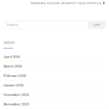
MENANG GACOR JACKPOT 2022 PROFILE
Search
CARI
for:
ARSIP
April 2026
Maret 2026
Februari 2026
Januari 2026
Desember 2025
November 2025