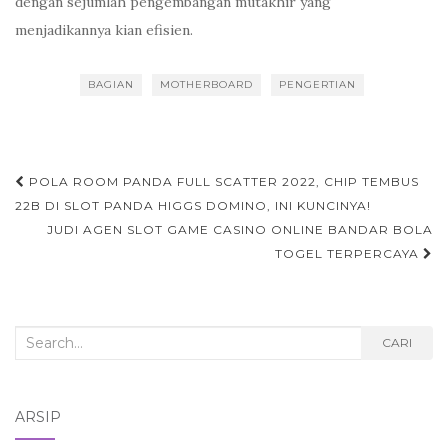
dengan sejumlah pengembangan mutakhir yang
menjadikannya kian efisien.
BAGIAN
MOTHERBOARD
PENGERTIAN
Navigasi
POLA ROOM PANDA FULL SCATTER 2022, CHIP TEMBUS
tulisan
22B DI SLOT PANDA HIGGS DOMINO, INI KUNCINYA!
JUDI AGEN SLOT GAME CASINO ONLINE BANDAR BOLA
TOGEL TERPERCAYA
Search
CARI
for:
ARSIP