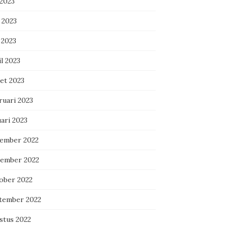
 2023
 2023
 2023
l 2023
et 2023
ruari 2023
ari 2023
ember 2022
ember 2022
ober 2022
tember 2022
stus 2022