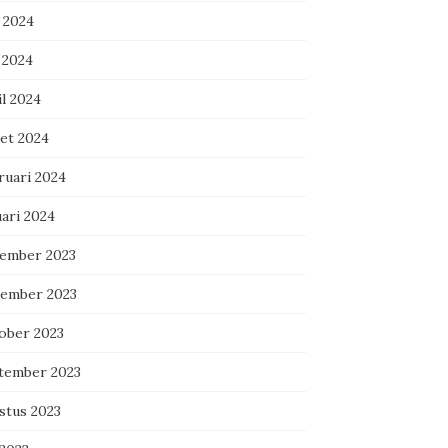
 2024
 2024
l 2024
et 2024
ruari 2024
ari 2024
ember 2023
ember 2023
ober 2023
tember 2023
stus 2023