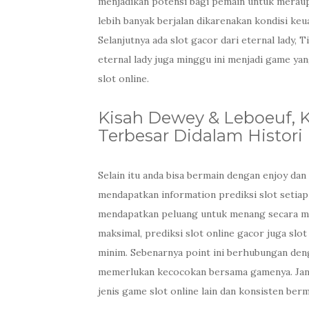
menjadikan potensi bagi pemain untuk meraup 
lebih banyak berjalan dikarenakan kondisi keu
Selanjutnya ada slot gacor dari eternal lady, 
eternal lady juga minggu ini menjadi game yan
slot online.
Kisah Dewey & Leboeuf,
Terbesar Didalam Histori
Selain itu anda bisa bermain dengan enjoy da
mendapatkan information prediksi slot setia
mendapatkan peluang untuk menang secara ma
maksimal, prediksi slot online gacor juga slo
minim. Sebenarnya point ini berhubungan den
memerlukan kecocokan bersama gamenya. Jangan
jenis game slot online lain dan konsisten ber