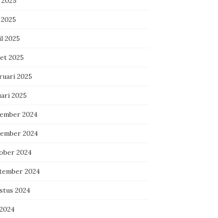
 2025
 2025
l 2025
et 2025
ruari 2025
ari 2025
ember 2024
ember 2024
ober 2024
tember 2024
stus 2024
 2024