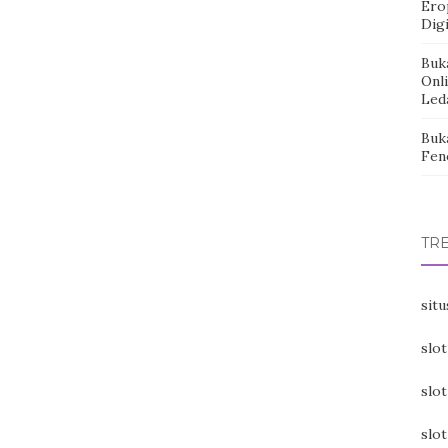
Ero
Digi
Buk
Onl
Led
Buk
Fen
TR
situ
slo
slot
slo