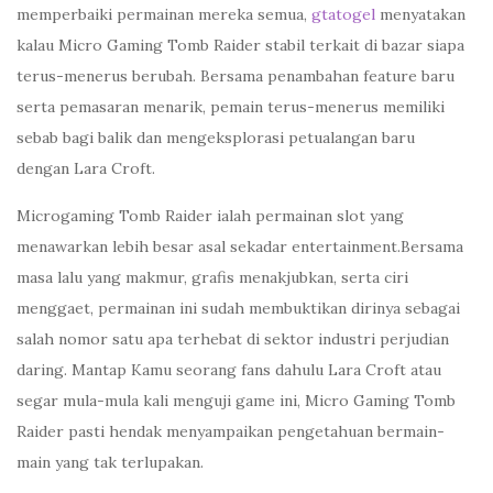
memperbaiki permainan mereka semua,
gtatogel
menyatakan
kalau Micro Gaming Tomb Raider stabil terkait di bazar siapa
terus-menerus berubah. Bersama penambahan feature baru
serta pemasaran menarik, pemain terus-menerus memiliki
sebab bagi balik dan mengeksplorasi petualangan baru
dengan Lara Croft.
Microgaming Tomb Raider ialah permainan slot yang
menawarkan lebih besar asal sekadar entertainment.Bersama
masa lalu yang makmur, grafis menakjubkan, serta ciri
menggaet, permainan ini sudah membuktikan dirinya sebagai
salah nomor satu apa terhebat di sektor industri perjudian
daring. Mantap Kamu seorang fans dahulu Lara Croft atau
segar mula-mula kali menguji game ini, Micro Gaming Tomb
Raider pasti hendak menyampaikan pengetahuan bermain-
main yang tak terlupakan.