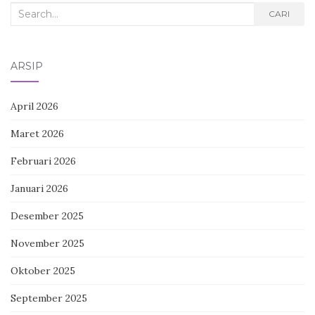
Search
CARI
for:
ARSIP
April 2026
Maret 2026
Februari 2026
Januari 2026
Desember 2025
November 2025
Oktober 2025
September 2025