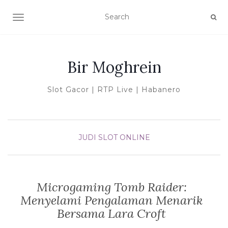
TOGGLE NAVIGATION
Bir Moghrein
Slot Gacor | RTP Live | Habanero
JUDI SLOT ONLINE
Microgaming Tomb Raider:
Menyelami Pengalaman Menarik
Bersama Lara Croft