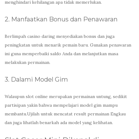
menghindari kehilangan apa tidak memerlukan.
2. Manfaatkan Bonus dan Penawaran
Berlimpah casino daring menyediakan bonus dan juga
peningkatan untuk menarik pemain baru. Gunakan penawaran
ini guna memperbaiki saldo Anda dan melanjutkan masa
melakukan permainan.
3. Dalami Model Gim
Walaupun slot online merupakan permainan untung, sedikit
partisipan yakin bahwa mempelajari model gim mampu
membantu.Ujilah untuk mencatat result permainan Engkau
dan juga lihatlah benarkah ada model yang kelihatan.