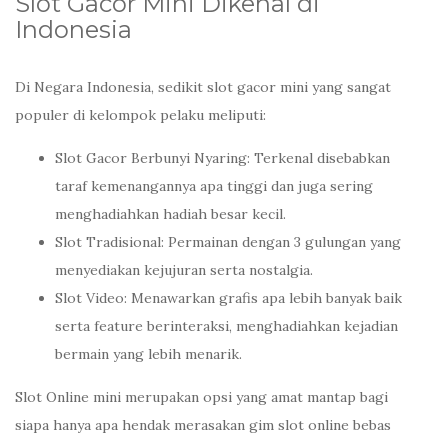
Slot Gacor Mini Dikenal di
Indonesia
Di Negara Indonesia, sedikit slot gacor mini yang sangat
populer di kelompok pelaku meliputi:
Slot Gacor Berbunyi Nyaring: Terkenal disebabkan
taraf kemenangannya apa tinggi dan juga sering
menghadiahkan hadiah besar kecil.
Slot Tradisional: Permainan dengan 3 gulungan yang
menyediakan kejujuran serta nostalgia.
Slot Video: Menawarkan grafis apa lebih banyak baik
serta feature berinteraksi, menghadiahkan kejadian
bermain yang lebih menarik.
Slot Online mini merupakan opsi yang amat mantap bagi
siapa hanya apa hendak merasakan gim slot online bebas