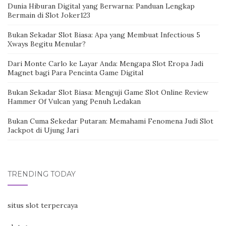
Dunia Hiburan Digital yang Berwarna: Panduan Lengkap
Bermain di Slot Joker123
Bukan Sekadar Slot Biasa: Apa yang Membuat Infectious 5
Xways Begitu Menular?
Dari Monte Carlo ke Layar Anda: Mengapa Slot Eropa Jadi
Magnet bagi Para Pencinta Game Digital
Bukan Sekadar Slot Biasa: Menguji Game Slot Online Review
Hammer Of Vulcan yang Penuh Ledakan
Bukan Cuma Sekedar Putaran: Memahami Fenomena Judi Slot
Jackpot di Ujung Jari
TRENDING TODAY
situs slot terpercaya