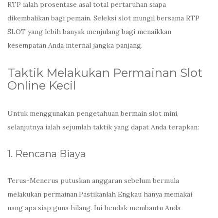
RTP ialah prosentase asal total pertaruhan siapa
dikembalikan bagi pemain. Seleksi slot mungil bersama RTP
SLOT yang lebih banyak menjulang bagi menaikkan
kesempatan Anda internal jangka panjang.
Taktik Melakukan Permainan Slot
Online Kecil
Untuk menggunakan pengetahuan bermain slot mini,
selanjutnya ialah sejumlah taktik yang dapat Anda terapkan:
1. Rencana Biaya
Terus-Menerus putuskan anggaran sebelum bermula
melakukan permainan.Pastikanlah Engkau hanya memakai
uang apa siap guna hilang. Ini hendak membantu Anda