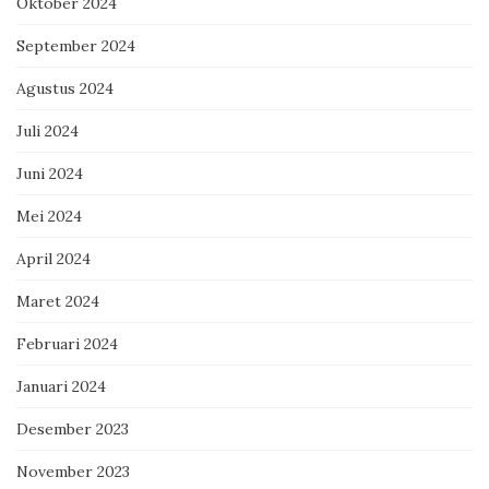
Oktober 2024
September 2024
Agustus 2024
Juli 2024
Juni 2024
Mei 2024
April 2024
Maret 2024
Februari 2024
Januari 2024
Desember 2023
November 2023