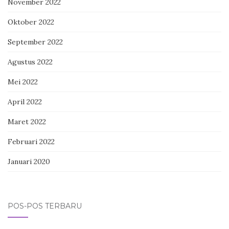
November 2022
Oktober 2022
September 2022
Agustus 2022
Mei 2022
April 2022
Maret 2022
Februari 2022
Januari 2020
POS-POS TERBARU