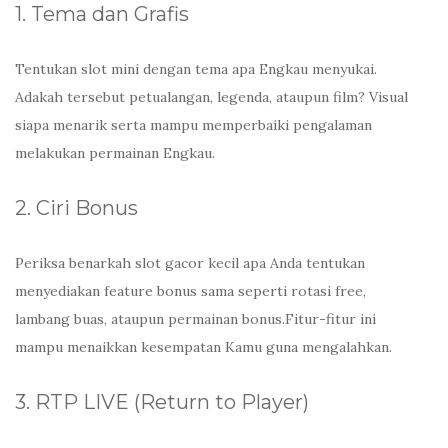
1. Tema dan Grafis
Tentukan slot mini dengan tema apa Engkau menyukai.
Adakah tersebut petualangan, legenda, ataupun film? Visual
siapa menarik serta mampu memperbaiki pengalaman
melakukan permainan Engkau.
2. Ciri Bonus
Periksa benarkah slot gacor kecil apa Anda tentukan
menyediakan feature bonus sama seperti rotasi free,
lambang buas, ataupun permainan bonus.Fitur-fitur ini
mampu menaikkan kesempatan Kamu guna mengalahkan.
3. RTP LIVE (Return to Player)