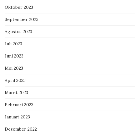
Oktober 2023
September 2023
Agustus 2023
Juli 2023
Juni 2023
Mei 2023
April 2023
Maret 2023
Februari 2023
Januari 2023
Desember 2022