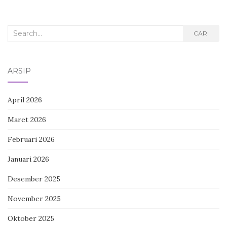
Search
CARI
for:
ARSIP
April 2026
Maret 2026
Februari 2026
Januari 2026
Desember 2025
November 2025
Oktober 2025