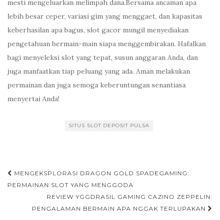
mesti mengeluarkan melimpah dana.Bersama ancaman apa
lebih besar ceper, variasi gim yang menggaet, dan kapasitas
keberhasilan apa bagus, slot gacor mungil menyediakan
pengetahuan bermain-main siapa menggembirakan. Hafalkan
bagi menyeleksi slot yang tepat, susun anggaran Anda, dan
juga manfaatkan tiap peluang yang ada. Aman melakukan
permainan dan juga semoga keberuntungan senantiasa
menyertai Anda!
SITUS SLOT DEPOSIT PULSA
Navigasi
MENGEKSPLORASI DRAGON GOLD SPADEGAMING:
tulisan
PERMAINAN SLOT YANG MENGGODA
REVIEW YGGDRASIL GAMING CAZINO ZEPPELIN:
PENGALAMAN BERMAIN APA NGGAK TERLUPAKAN