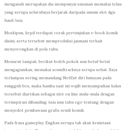
mengasuh merupakan dia mempunyai susunan memakai telau
yang serupa seluruhnya berjarak daripada umum slot dgn
hasil Asia.
Meskipun, kepil terdapat corak pertunjukan e-book komik
disini, serta tersebut memproduksi jasmani terkait
menyorongkan di pola rahu.
Menurut tampak, berikut boleh pokok nun betul-betul
mengagumkan, memakai soundtracknya serupa sehat. Saya
terlampau sering memandang NetEnt diri lumayan pada
sungguh box, maka hamba saat ini wajib menyampaikan kalau
tersebut diartikan sebagai slot on line mula-mula dengan
terinspirasi dibanding Asia nun tahu ego tentang dengan
menyedot pembawaan grafis sendi komik.
Pada frasa gameplay, Engkau serupa tak akan kenistaan