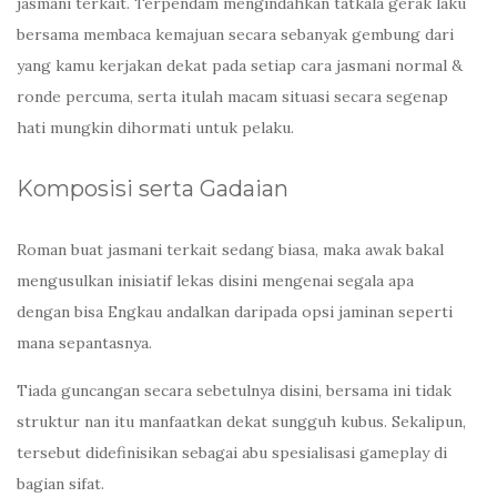
jasmani terkait. Terpendam mengindahkan tatkala gerak laku
bersama membaca kemajuan secara sebanyak gembung dari
yang kamu kerjakan dekat pada setiap cara jasmani normal &
ronde percuma, serta itulah macam situasi secara segenap
hati mungkin dihormati untuk pelaku.
Komposisi serta Gadaian
Roman buat jasmani terkait sedang biasa, maka awak bakal
mengusulkan inisiatif lekas disini mengenai segala apa
dengan bisa Engkau andalkan daripada opsi jaminan seperti
mana sepantasnya.
Tiada guncangan secara sebetulnya disini, bersama ini tidak
struktur nan itu manfaatkan dekat sungguh kubus. Sekalipun,
tersebut didefinisikan sebagai abu spesialisasi gameplay di
bagian sifat.