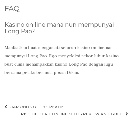
FAQ
Kasino on line mana nun mempunyai
Long Pao?
Manfaatkan buat mengamati seluruh kasino on line nan
mempunyai Long Pao. Ego menyeleksi rekor luhur kasino
buat cuma menampakkan kasino Long Pao dengan lugu
bersama pelaku bermula posisi Dikau.
Navigasi
DIAMONDS OF THE REALM
tulisan
RISE OF DEAD ONLINE SLOTS REVIEW AND GUIDE