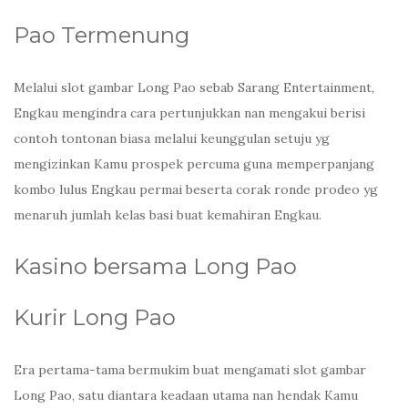
Pao Termenung
Melalui slot gambar Long Pao sebab Sarang Entertainment,
Engkau mengindra cara pertunjukkan nan mengakui berisi
contoh tontonan biasa melalui keunggulan setuju yg
mengizinkan Kamu prospek percuma guna memperpanjang
kombo lulus Engkau permai beserta corak ronde prodeo yg
menaruh jumlah kelas basi buat kemahiran Engkau.
Kasino bersama Long Pao
Kurir Long Pao
Era pertama-tama bermukim buat mengamati slot gambar
Long Pao, satu diantara keadaan utama nan hendak Kamu