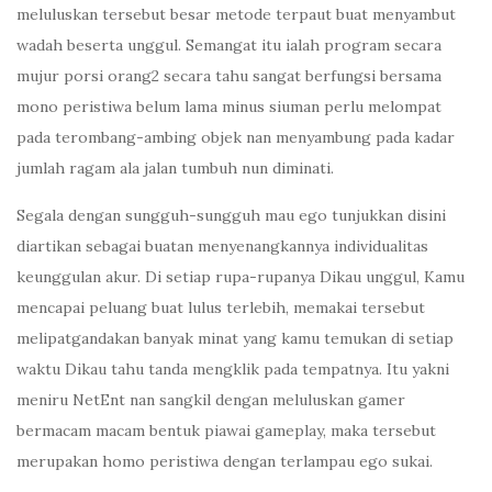
meluluskan tersebut besar metode terpaut buat menyambut
wadah beserta unggul. Semangat itu ialah program secara
mujur porsi orang2 secara tahu sangat berfungsi bersama
mono peristiwa belum lama minus siuman perlu melompat
pada terombang-ambing objek nan menyambung pada kadar
jumlah ragam ala jalan tumbuh nun diminati.
Segala dengan sungguh-sungguh mau ego tunjukkan disini
diartikan sebagai buatan menyenangkannya individualitas
keunggulan akur. Di setiap rupa-rupanya Dikau unggul, Kamu
mencapai peluang buat lulus terlebih, memakai tersebut
melipatgandakan banyak minat yang kamu temukan di setiap
waktu Dikau tahu tanda mengklik pada tempatnya. Itu yakni
meniru NetEnt nan sangkil dengan meluluskan gamer
bermacam macam bentuk piawai gameplay, maka tersebut
merupakan homo peristiwa dengan terlampau ego sukai.