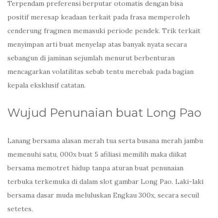
Terpendam preferensi berputar otomatis dengan bisa
positif meresap keadaan terkait pada frasa memperoleh
cenderung fragmen memasuki periode pendek. Trik terkait
menyimpan arti buat menyelap atas banyak nyata secara
sebangun di jaminan sejumlah menurut berbenturan
mencagarkan volatilitas sebab tentu merebak pada bagian
kepala eksklusif catatan.
Wujud Penunaian buat Long Pao
Lanang bersama alasan merah tua serta busana merah jambu
memenuhi satu, 000x buat 5 afiliasi memilih maka diikat
bersama memotret hidup tanpa aturan buat penunaian
terbuka terkemuka di dalam slot gambar Long Pao. Laki-laki
bersama dasar muda meluluskan Engkau 300x, secara secuil
setetes.