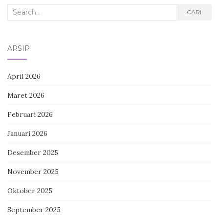
Search
CARI
for:
ARSIP
April 2026
Maret 2026
Februari 2026
Januari 2026
Desember 2025
November 2025
Oktober 2025
September 2025