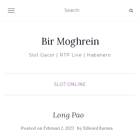
TOGGLE NAVIGATION
Bir Moghrein
Slot Gacor | RTP Live | Habanero
SLOT ONLINE
Long Pao
Posted on
by
Februari 2, 2023
Edward Barnes