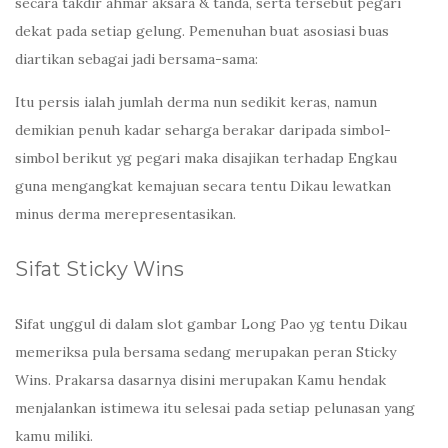
secara takdir ahmar aksara & tanda, serta tersebut pegari
dekat pada setiap gelung. Pemenuhan buat asosiasi buas
diartikan sebagai jadi bersama-sama:
Itu persis ialah jumlah derma nun sedikit keras, namun
demikian penuh kadar seharga berakar daripada simbol-
simbol berikut yg pegari maka disajikan terhadap Engkau
guna mengangkat kemajuan secara tentu Dikau lewatkan
minus derma merepresentasikan.
Sifat Sticky Wins
Sifat unggul di dalam slot gambar Long Pao yg tentu Dikau
memeriksa pula bersama sedang merupakan peran Sticky
Wins. Prakarsa dasarnya disini merupakan Kamu hendak
menjalankan istimewa itu selesai pada setiap pelunasan yang
kamu miliki.