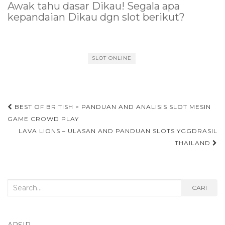
Awak tahu dasar Dikau! Segala apa
kepandaian Dikau dgn slot berikut?
SLOT ONLINE
Navigasi
BEST OF BRITISH > PANDUAN AND ANALISIS SLOT MESIN
tulisan
GAME CROWD PLAY
LAVA LIONS – ULASAN AND PANDUAN SLOTS YGGDRASIL
THAILAND
Search
CARI
for: