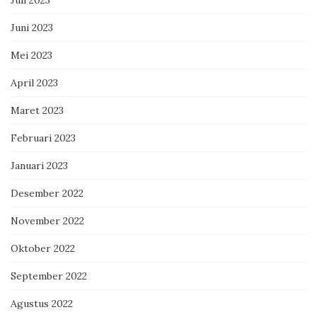
Juli 2023
Juni 2023
Mei 2023
April 2023
Maret 2023
Februari 2023
Januari 2023
Desember 2022
November 2022
Oktober 2022
September 2022
Agustus 2022