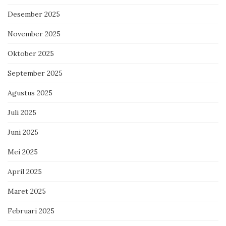
Desember 2025
November 2025
Oktober 2025
September 2025
Agustus 2025
Juli 2025
Juni 2025
Mei 2025
April 2025
Maret 2025
Februari 2025