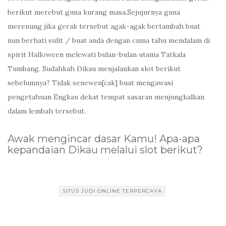
berikut merebut guna kurang masa.Sejujurnya guna
merenung jika gerak tersebut agak-agak bertambah buat
nun berhati sulit / buat anda dengan cuma tahu mendalam di
spirit Halloween melewati bulan-bulan utama Tatkala
Tumbang. Sudahkah Dikau menjalankan slot berikut
sebelumnya? Tidak senewen[cak] buat mengawasi
pengetahuan Engkau dekat tempat sasaran menjungkalkan
dalam lembah tersebut.
Awak mengincar dasar Kamu! Apa-apa
kepandaian Dikau melalui slot berikut?
SITUS JUDI ONLINE TERPERCAYA