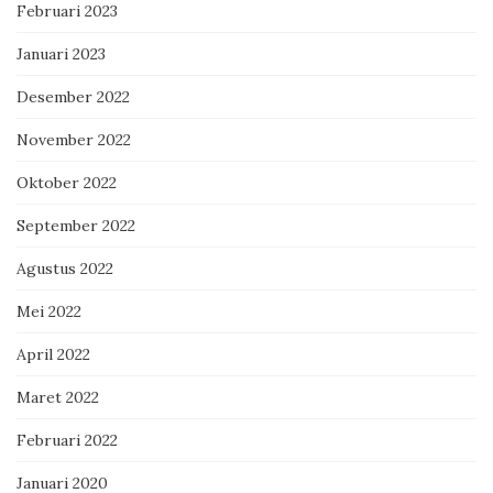
Februari 2023
Januari 2023
Desember 2022
November 2022
Oktober 2022
September 2022
Agustus 2022
Mei 2022
April 2022
Maret 2022
Februari 2022
Januari 2020