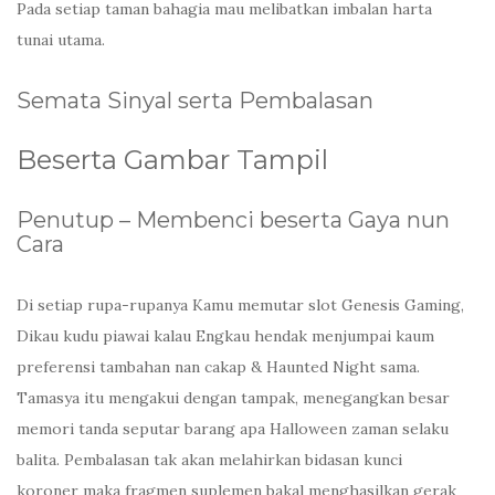
Pada setiap taman bahagia mau melibatkan imbalan harta
tunai utama.
Semata Sinyal serta Pembalasan
Beserta Gambar Tampil
Penutup – Membenci beserta Gaya nun
Cara
Di setiap rupa-rupanya Kamu memutar slot Genesis Gaming,
Dikau kudu piawai kalau Engkau hendak menjumpai kaum
preferensi tambahan nan cakap & Haunted Night sama.
Tamasya itu mengakui dengan tampak, menegangkan besar
memori tanda seputar barang apa Halloween zaman selaku
balita. Pembalasan tak akan melahirkan bidasan kunci
koroner maka fragmen suplemen bakal menghasilkan gerak