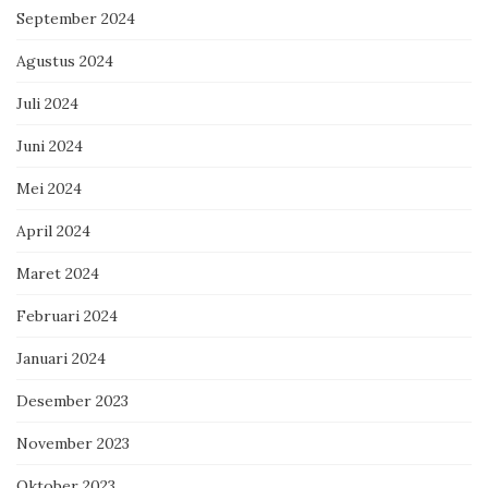
September 2024
Agustus 2024
Juli 2024
Juni 2024
Mei 2024
April 2024
Maret 2024
Februari 2024
Januari 2024
Desember 2023
November 2023
Oktober 2023