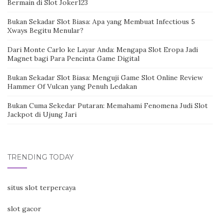
Bermain di Slot Joker123
Bukan Sekadar Slot Biasa: Apa yang Membuat Infectious 5
Xways Begitu Menular?
Dari Monte Carlo ke Layar Anda: Mengapa Slot Eropa Jadi
Magnet bagi Para Pencinta Game Digital
Bukan Sekadar Slot Biasa: Menguji Game Slot Online Review
Hammer Of Vulcan yang Penuh Ledakan
Bukan Cuma Sekedar Putaran: Memahami Fenomena Judi Slot
Jackpot di Ujung Jari
TRENDING TODAY
situs slot terpercaya
slot gacor