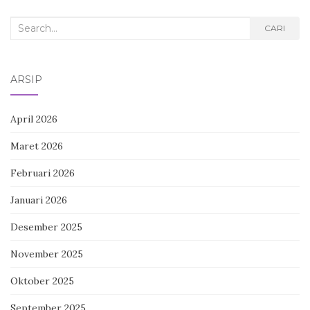
Search
CARI
for:
ARSIP
April 2026
Maret 2026
Februari 2026
Januari 2026
Desember 2025
November 2025
Oktober 2025
September 2025