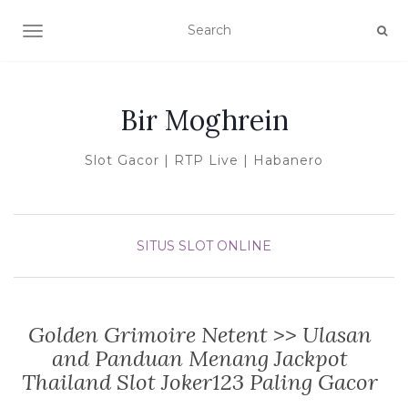
TOGGLE NAVIGATION
Bir Moghrein
Slot Gacor | RTP Live | Habanero
SITUS SLOT ONLINE
Golden Grimoire Netent >> Ulasan
and Panduan Menang Jackpot
Thailand Slot Joker123 Paling Gacor