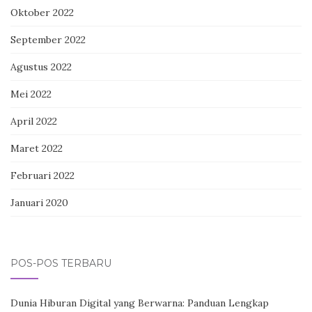
Oktober 2022
September 2022
Agustus 2022
Mei 2022
April 2022
Maret 2022
Februari 2022
Januari 2020
POS-POS TERBARU
Dunia Hiburan Digital yang Berwarna: Panduan Lengkap