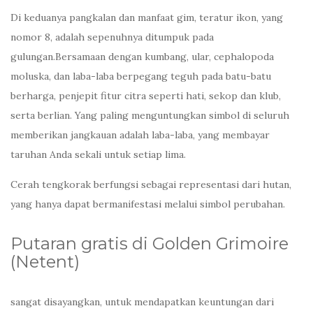
Di keduanya pangkalan dan manfaat gim, teratur ikon, yang
nomor 8, adalah sepenuhnya ditumpuk pada
gulungan.Bersamaan dengan kumbang, ular, cephalopoda
moluska, dan laba-laba berpegang teguh pada batu-batu
berharga, penjepit fitur citra seperti hati, sekop dan klub,
serta berlian. Yang paling menguntungkan simbol di seluruh
memberikan jangkauan adalah laba-laba, yang membayar
taruhan Anda sekali untuk setiap lima.
Cerah tengkorak berfungsi sebagai representasi dari hutan,
yang hanya dapat bermanifestasi melalui simbol perubahan.
Putaran gratis di Golden Grimoire
(Netent)
sangat disayangkan, untuk mendapatkan keuntungan dari