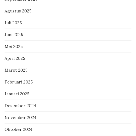
Agustus 2025
Juli 2025
Juni 2025
Mei 2025
April 2025
Maret 2025
Februari 2025
Januari 2025
Desember 2024
November 2024
Oktober 2024