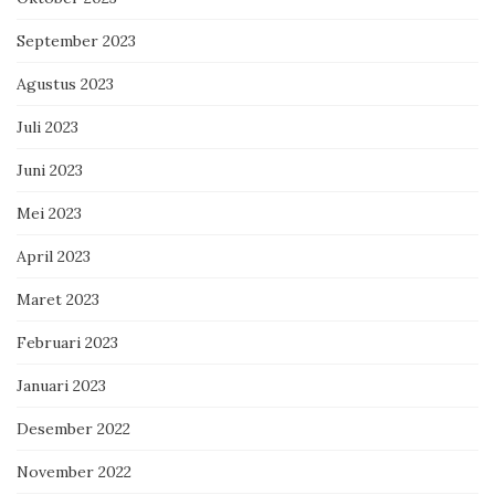
September 2023
Agustus 2023
Juli 2023
Juni 2023
Mei 2023
April 2023
Maret 2023
Februari 2023
Januari 2023
Desember 2022
November 2022