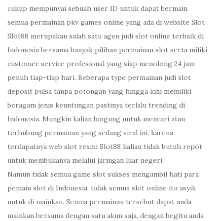
cukup mempunyai sebuah user ID untuk dapat bermain
semua permainan pkv games online yang ada di website Slot
Slot88 merupakan salah satu agen judi slot online terbaik di
Indonesia bersama banyak pilihan permainan slot serta miliki
customer service profesional yang siap menolong 24 jam
penuh tiap-tiap hari. Beberapa type permainan judi slot
deposit pulsa tanpa potongan yang hingga kini memiliki
beragam jenis keuntungan pastinya terlalu trending di
Indonesia. Mungkin kalian bingung untuk mencari atau
terhubung permainan yang sedang viral ini, karena
terdapatnya web slot resmi Slot88 kalian tidak butuh repot
untuk membukanya melalui jaringan luar negeri.
Namun tidak semua game slot sukses mengambil hati para
pemain slot di Indonesia, tidak semua slot online itu asyik
untuk di mainkan. Semua permainan tersebut dapat anda
mainkan bersama dengan satu akun saja, dengan begitu anda