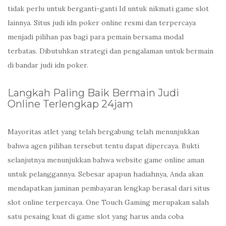
tidak perlu untuk berganti-ganti Id untuk nikmati game slot
lainnya. Situs judi idn poker online resmi dan terpercaya
menjadi pilihan pas bagi para pemain bersama modal
terbatas. Dibutuhkan strategi dan pengalaman untuk bermain
di bandar judi idn poker.
Langkah Paling Baik Bermain Judi
Online Terlengkap 24jam
Mayoritas atlet yang telah bergabung telah menunjukkan
bahwa agen pilihan tersebut tentu dapat dipercaya. Bukti
selanjutnya menunjukkan bahwa website game online aman
untuk pelanggannya. Sebesar apapun hadiahnya, Anda akan
mendapatkan jaminan pembayaran lengkap berasal dari situs
slot online terpercaya. One Touch Gaming merupakan salah
satu pesaing kuat di game slot yang harus anda coba