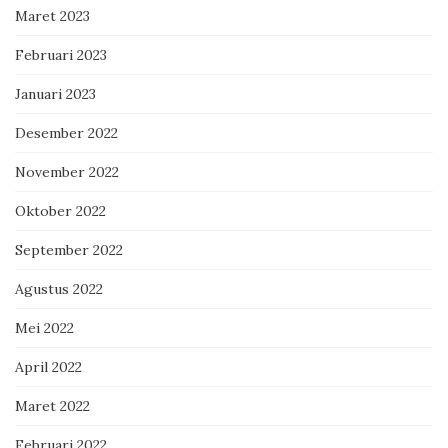
Maret 2023
Februari 2023
Januari 2023
Desember 2022
November 2022
Oktober 2022
September 2022
Agustus 2022
Mei 2022
April 2022
Maret 2022
Februari 2022