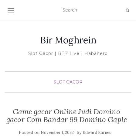
TOGGLE NAVIGATION
Bir Moghrein
Slot Gacor | RTP Live | Habanero
SLOT GACOR
Game gacor Online Judi Domino
gacor Com Bandar 99 Domino Gaple
Posted on
by
November 1, 2022
Edward Barnes