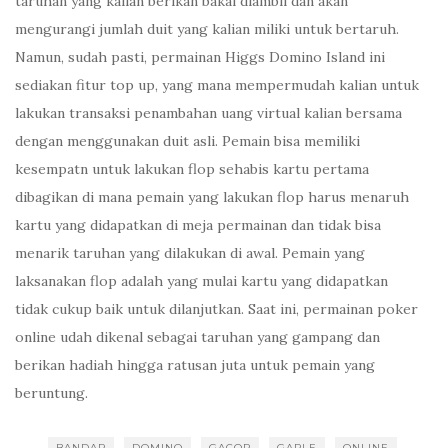
taruhan yang kalian berikan bakal diambil dan akan
mengurangi jumlah duit yang kalian miliki untuk bertaruh.
Namun, sudah pasti, permainan Higgs Domino Island ini
sediakan fitur top up, yang mana mempermudah kalian untuk
lakukan transaksi penambahan uang virtual kalian bersama
dengan menggunakan duit asli. Pemain bisa memiliki
kesempatn untuk lakukan flop sehabis kartu pertama
dibagikan di mana pemain yang lakukan flop harus menaruh
kartu yang didapatkan di meja permainan dan tidak bisa
menarik taruhan yang dilakukan di awal. Pemain yang
laksanakan flop adalah yang mulai kartu yang didapatkan
tidak cukup baik untuk dilanjutkan. Saat ini, permainan poker
online udah dikenal sebagai taruhan yang gampang dan
berikan hadiah hingga ratusan juta untuk pemain yang
beruntung.
BANDAR
DOMINO
GACOR
GAPLE
ONLINE