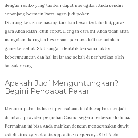
dengan resiko yang tambah dapat merugikan Anda sendiri
sepanjang bermain kartu agen judi poker.
Dilarang keras memasang taruhan besar terlalu dini, gara-
gara Anda kalah lebih cepat. Dengan cara ini, Anda tidak akan
mengalami kerugian besar saat pertama kali memainkan
game tersebut. Slot sangat identitik bersama faktor
keberuntungan dan hal ini jarang sekali di perhatikan oleh
banyak orang.
Apakah Judi Menguntungkan?
Begini Pendapat Pakar
Menurut pakar industri, perusahaan ini diharapkan menjadi
di antara provider perjudian Casino segera terbesar di dunia.
Permainan ini bisa Anda mainkan dengan menggunakan duwit
asli di situs agen dominoqq online terpercaya Slot Anda