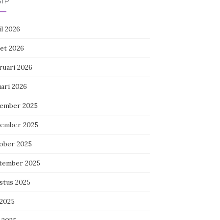
SIP
l 2026
et 2026
ruari 2026
ari 2026
ember 2025
ember 2025
ober 2025
tember 2025
stus 2025
 2025