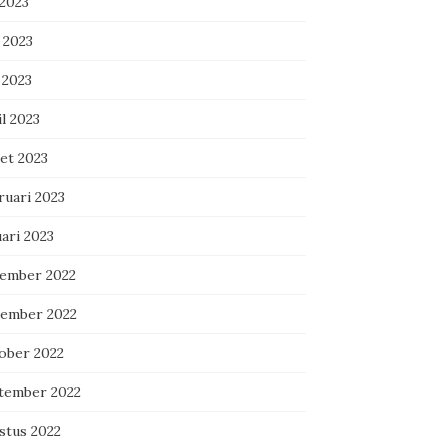
 2023
 2023
 2023
l 2023
et 2023
ruari 2023
ari 2023
ember 2022
ember 2022
ober 2022
tember 2022
stus 2022