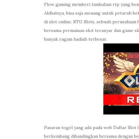
Flow gaming memberi tambahan rtp yang bena
Akibatnya, bisa saja menang untuk petaruh bet
di slot online. RTG Slots, sebuah perusahaan 
bersama permainan slot teranyar dan game slot
banyak ragam hadiah terbesar.
Pasaran togel yang ada pada web Daftar Slot G
berkembang dibandingkan bersama dengan berm