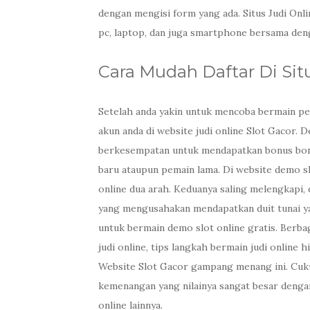
dengan mengisi form yang ada. Situs Judi Onl
pc, laptop, dan juga smartphone bersama den
Cara Mudah Daftar Di Sit
Setelah anda yakin untuk mencoba bermain per
akun anda di website judi online Slot Gacor.
berkesempatan untuk mendapatkan bonus bonu
baru ataupun pemain lama. Di website demo s
online dua arah. Keduanya saling melengkapi,
yang mengusahakan mendapatkan duit tunai y
untuk bermain demo slot online gratis. Berbag
judi online, tips langkah bermain judi online
Website Slot Gacor gampang menang ini. Cuku
kemenangan yang nilainya sangat besar denga
online lainnya.