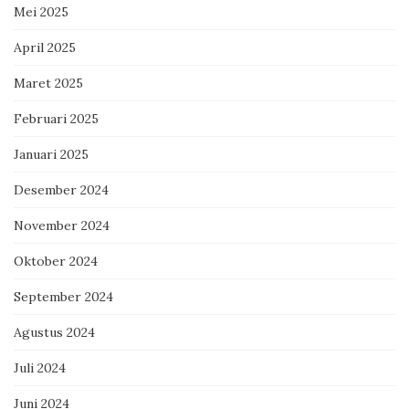
Mei 2025
April 2025
Maret 2025
Februari 2025
Januari 2025
Desember 2024
November 2024
Oktober 2024
September 2024
Agustus 2024
Juli 2024
Juni 2024