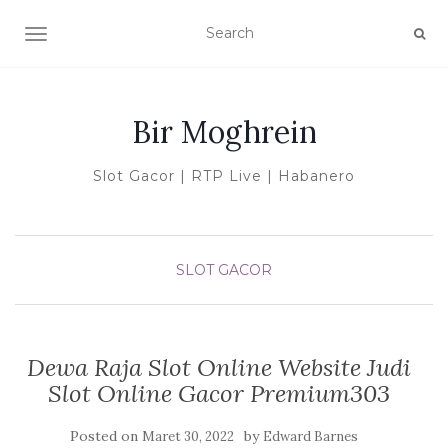
TOGGLE NAVIGATION
Bir Moghrein
Slot Gacor | RTP Live | Habanero
SLOT GACOR
Dewa Raja Slot Online Website Judi
Slot Online Gacor Premium303
Posted on
by
Maret 30, 2022
Edward Barnes