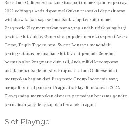
Situs Judi Onlinemerupakan situs judi online24jam terpercaya
2022 sehingga Anda dapat melakukan transaksi deposit atau
withdraw kapan saja selama bank yang terkait online.
Pragmatic Play merupakan nama yang sudah tidak asing bagi
pecinta slot online. Game slot populer mereka seperti Aztec
Gems, Triple Tigers, atau Sweet Bonanza menduduki
peringkat atas permainan slot favorit penjudi. Sebelum
bermain slot Pragmatic duit asli, Anda miliki kesempatan
untuk mencoba demo slot Pragmatic. Judi Onlinesendiri
merupakan bagian dari Pragmatic Group Indonesia yang
menjadi official partner Pragmatic Play di Indonesia 2022.
Flowgaming merupakan diantara permainan bersama gendre
permainan yang lengkap dan beraneka ragam.
Slot Playngo