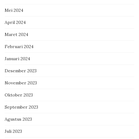
Mei 2024
April 2024
Maret 2024
Februari 2024
Januari 2024
Desember 2023
November 2023
Oktober 2023
September 2023
Agustus 2023
Juli 2023