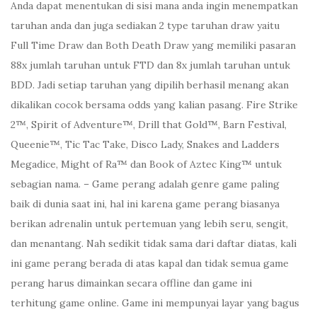
Anda dapat menentukan di sisi mana anda ingin menempatkan
taruhan anda dan juga sediakan 2 type taruhan draw yaitu
Full Time Draw dan Both Death Draw yang memiliki pasaran
88x jumlah taruhan untuk FTD dan 8x jumlah taruhan untuk
BDD. Jadi setiap taruhan yang dipilih berhasil menang akan
dikalikan cocok bersama odds yang kalian pasang. Fire Strike
2™, Spirit of Adventure™, Drill that Gold™, Barn Festival,
Queenie™, Tic Tac Take, Disco Lady, Snakes and Ladders
Megadice, Might of Ra™ dan Book of Aztec King™ untuk
sebagian nama. – Game perang adalah genre game paling
baik di dunia saat ini, hal ini karena game perang biasanya
berikan adrenalin untuk pertemuan yang lebih seru, sengit,
dan menantang. Nah sedikit tidak sama dari daftar diatas, kali
ini game perang berada di atas kapal dan tidak semua game
perang harus dimainkan secara offline dan game ini
terhitung game online. Game ini mempunyai layar yang bagus