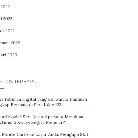
 2022
l 2022
et 2022
ruari 2022
uari 2020
S-POS TERBARU
ia Hiburan Digital yang Berwarna: Panduan
gkap Bermain di Slot Joker123
an Sekadar Slot Biasa: Apa yang Membuat
ectious 5 Xways Begitu Menular?
i Monte Carlo ke Layar Anda: Mengapa Slot