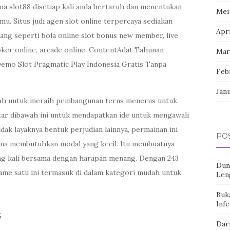
a slot88 disetiap kali anda bertaruh dan menentukan
Mei
mu. Situs judi agen slot online terpercaya sediakan
Apri
g seperti bola online slot bonus new member, live
poker online, arcade online. ContentAdat Tahunan
Mar
Demo Slot Pragmatic Play Indonesia Gratis Tanpa
Feb
Jan
dalah untuk meraih pembangunan terus menerus untuk
aftar dibawah ini untuk mendapatkan ide untuk mengawali
ak layaknya bentuk perjudian lainnya, permainan ini
PO
rena membutuhkan modal yang kecil. Itu membuatnya
ng kali bersama dengan harapan menang. Dengan 243
Dun
ame satu ini termasuk di dalam kategori mudah untuk
Len
Buk
Inf
s
Dar