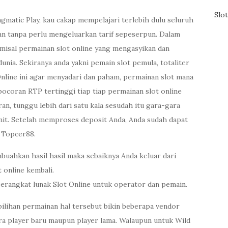
Slot
gmatic Play, kau cakap mempelajari terlebih dulu seluruh
n tanpa perlu mengeluarkan tarif sepeserpun. Dalam
n misal permainan slot online yang mengasyikan dan
nia. Sekiranya anda yakni pemain slot pemula, totaliter
line ini agar menyadari dan paham, permainan slot mana
 bocoran RTP tertinggi tiap tiap permainan slot online
ran, tunggu lebih dari satu kala sesudah itu gara-gara
it. Setelah memproses deposit Anda, Anda sudah dapat
t Topcer88.
buahkan hasil hasil maka sebaiknya Anda keluar dari
 online kembali.
perangkat lunak Slot Online untuk operator dan pemain.
ilihan permainan hal tersebut bikin beberapa vendor
ara player baru maupun player lama. Walaupun untuk Wild