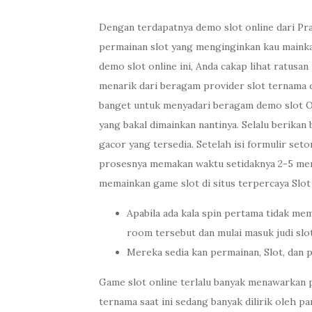
Dengan terdapatnya demo slot online dari Pra
permainan slot yang menginginkan kau mainka
demo slot online ini, Anda cakap lihat ratusa
menarik dari beragam provider slot ternama du
banget untuk menyadari beragam demo slot On
yang bakal dimainkan nantinya. Selalu berikan
gacor yang tersedia. Setelah isi formulir seto
prosesnya memakan waktu setidaknya 2-5 men
memainkan game slot di situs terpercaya Slo
Apabila ada kala spin pertama tidak mem
room tersebut dan mulai masuk judi slot
Mereka sedia kan permainan, Slot, dan 
Game slot online terlalu banyak menawarkan p
ternama saat ini sedang banyak dilirik oleh p