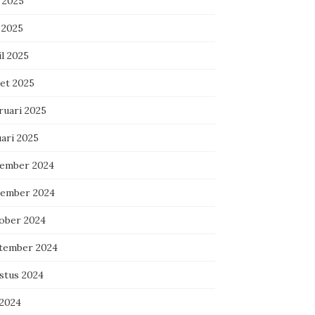
 2025
 2025
l 2025
et 2025
ruari 2025
ari 2025
ember 2024
ember 2024
ober 2024
tember 2024
stus 2024
 2024