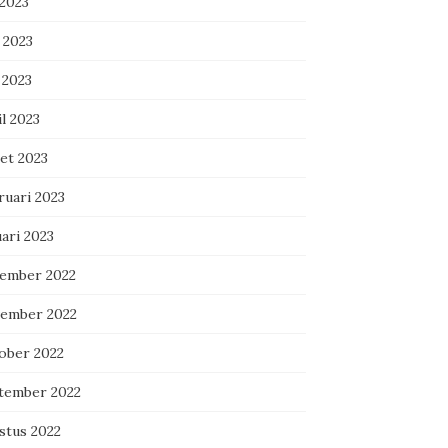
 2023
 2023
 2023
l 2023
et 2023
ruari 2023
ari 2023
ember 2022
ember 2022
ober 2022
tember 2022
stus 2022