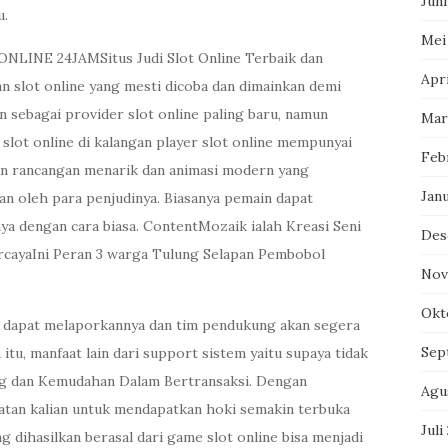
Juni
u.
Mei
INE 24JAMSitus Judi Slot Online Terbaik dan
Apri
n slot online yang mesti dicoba dan dimainkan demi
 sebagai provider slot online paling baru, namun
Mar
slot online di kalangan player slot online mempunyai
Feb
an rancangan menarik dan animasi modern yang
Janu
tan oleh para penjudinya. Biasanya pemain dapat
 dengan cara biasa. ContentMozaik ialah Kreasi Seni
Des
ercayaIni Peran 3 warga Tulung Selapan Pembobol
Nov
Okt
nda dapat melaporkannya dan tim pendukung akan segera
Sep
tu, manfaat lain dari support sistem yaitu supaya tidak
ng dan Kemudahan Dalam Bertransaksi. Dengan
Agu
tan kalian untuk mendapatkan hoki semakin terbuka
Juli
 dihasilkan berasal dari game slot online bisa menjadi