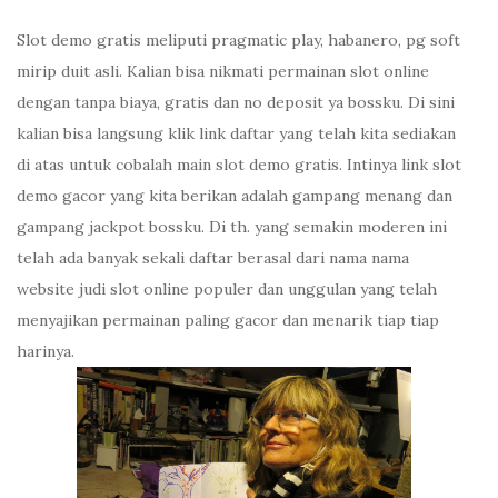
Slot demo gratis meliputi pragmatic play, habanero, pg soft
mirip duit asli. Kalian bisa nikmati permainan slot online
dengan tanpa biaya, gratis dan no deposit ya bossku. Di sini
kalian bisa langsung klik link daftar yang telah kita sediakan
di atas untuk cobalah main slot demo gratis. Intinya link slot
demo gacor yang kita berikan adalah gampang menang dan
gampang jackpot bossku. Di th. yang semakin moderen ini
telah ada banyak sekali daftar berasal dari nama nama
website judi slot online populer dan unggulan yang telah
menyajikan permainan paling gacor dan menarik tiap tiap
harinya.