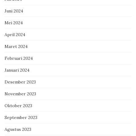
Juni 2024
Mei 2024
April 2024
Maret 2024
Februari 2024
Januari 2024
Desember 2023
November 2023
Oktober 2023
September 2023
Agustus 2023