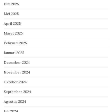
Juni 2025
Mei 2025
April 2025
Maret 2025
Februari 2025
Januari 2025
Desember 2024
November 2024
Oktober 2024
September 2024
Agustus 2024
Juli 2024