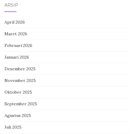
ARSIP
April 2026
Maret 2026
Februari 2026
Januari 2026
Desember 2025
November 2025
Oktober 2025
September 2025
Agustus 2025
Juli 2025