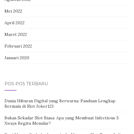
Mei 2022
April 2022
Maret 2022
Februari 2022
Januari 2020
POS-POS TERBARU
Dunia Hiburan Digital yang Berwarna: Panduan Lengkap
Bermain di Slot Joker123
Bukan Sekadar Slot Biasa: Apa yang Membuat Infectious 5
Xways Begitu Menular?