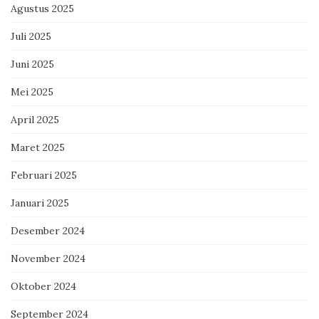
Agustus 2025
Juli 2025
Juni 2025
Mei 2025
April 2025
Maret 2025
Februari 2025
Januari 2025
Desember 2024
November 2024
Oktober 2024
September 2024