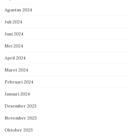
Agustus 2024
Juli 2024
Juni 2024
Mei 2024
April 2024
Maret 2024
Februari 2024
Januari 2024
Desember 2023
November 2023
Oktober 2023