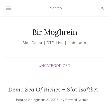
TOGGLE NAVIGATION
Bir Moghrein
Slot Gacor | RTP Live | Habanero
UNCATEGORIZED
Demo Sea Of Riches – Slot Isoftbet
Posted on
by
Agustus 22, 2022
Edward Barnes