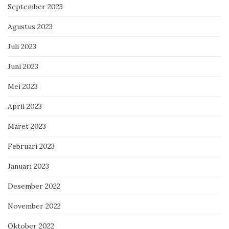
September 2023
Agustus 2023
Juli 2023
Juni 2023
Mei 2023
April 2023
Maret 2023
Februari 2023
Januari 2023
Desember 2022
November 2022
Oktober 2022