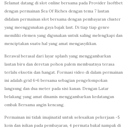
Selamat datang di slot online bersama pada Provider Isoftbet
dengan permainan Sea Of Riches dengan tema 7 lautan
didalam permainan slot bersama dengan pembayaran cluster
yang meenggunakan gaya bajak laut. Di tiap tiap genre
memiliki elemen yang digunakan untuk saling melengkapi dan
menciptakan suatu hal yang amat mengasyikkan.
Berawal berasal dari layar splash yang menggambarkan
lautan biru dan deretan pohon palem membuatnya terasa
terlalu eksotis dan hangat. Formasi video di dalam permainan
ini adalah grid 6×6 bersama sebagian pengelompokan
langsung dan dua meter pada sisi kanan. Dengan Latar
belakang yang amat dinamis menggambarkan kedatangan
ombak Bersama angin kencang.
Permainan ini tidak imajinatid untuk selesaikan pekerjaan -5
koin dan isikan pada pembayaran, 4 permata bakal nampak di