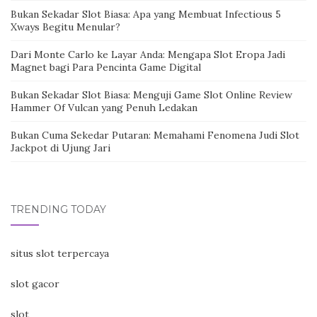
Bukan Sekadar Slot Biasa: Apa yang Membuat Infectious 5
Xways Begitu Menular?
Dari Monte Carlo ke Layar Anda: Mengapa Slot Eropa Jadi
Magnet bagi Para Pencinta Game Digital
Bukan Sekadar Slot Biasa: Menguji Game Slot Online Review
Hammer Of Vulcan yang Penuh Ledakan
Bukan Cuma Sekedar Putaran: Memahami Fenomena Judi Slot
Jackpot di Ujung Jari
TRENDING TODAY
situs slot terpercaya
slot gacor
slot