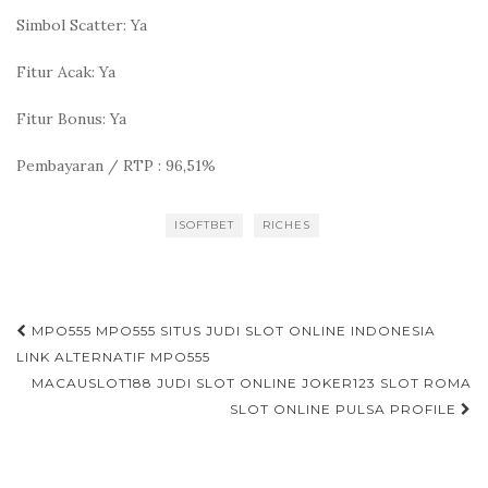
Simbol Scatter: Ya
Fitur Acak: Ya
Fitur Bonus: Ya
Pembayaran / RTP : 96,51%
ISOFTBET
RICHES
Navigasi
MPO555 MPO555 SITUS JUDI SLOT ONLINE INDONESIA
tulisan
LINK ALTERNATIF MPO555
MACAUSLOT188 JUDI SLOT ONLINE JOKER123 SLOT ROMA
SLOT ONLINE PULSA PROFILE