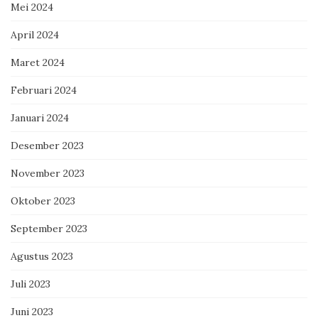
Mei 2024
April 2024
Maret 2024
Februari 2024
Januari 2024
Desember 2023
November 2023
Oktober 2023
September 2023
Agustus 2023
Juli 2023
Juni 2023