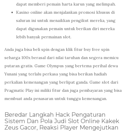
dapat memberi pemain harta karun yang melimpah.
Kasino online akan menjalankan promosi khusus di
saluran ini untuk menaikkan pengikut mereka, yang
dapat digunakan pemain untuk berikan diri mereka
lebih banyak permainan slot.
Anda juga bisa beli spin dengan klik fitur buy free spin
seharga 100x berasal dari nilai taruhan dan segera memicu
putaran gratis. Game Olympus yang bertema perihal dewa
Yunani yang terlalu perkasa yang bisa berikan hadiah
perkalian kemenangan yang berlipat ganda. Game slot dari
Pragmatic Play ini miliki fitur dan juga pembayaran yang bisa
membuat anda penasaran untuk tunggu kemenangan.
Beredar Langkah Hack Pengaturan
Sistem Dan Pola Judi Slot Online Kakek
Zeus Gacor, Reaksi Player Mengejutkan