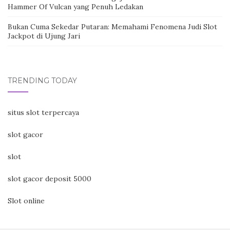
Hammer Of Vulcan yang Penuh Ledakan
Bukan Cuma Sekedar Putaran: Memahami Fenomena Judi Slot
Jackpot di Ujung Jari
TRENDING TODAY
situs slot terpercaya
slot gacor
slot
slot gacor deposit 5000
Slot online