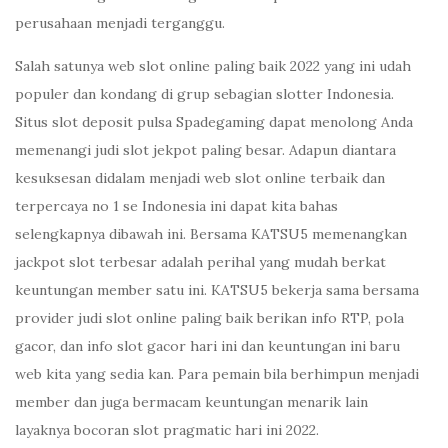
perusahaan menjadi terganggu.
Salah satunya web slot online paling baik 2022 yang ini udah
populer dan kondang di grup sebagian slotter Indonesia.
Situs slot deposit pulsa Spadegaming dapat menolong Anda
memenangi judi slot jekpot paling besar. Adapun diantara
kesuksesan didalam menjadi web slot online terbaik dan
terpercaya no 1 se Indonesia ini dapat kita bahas
selengkapnya dibawah ini. Bersama KATSU5 memenangkan
jackpot slot terbesar adalah perihal yang mudah berkat
keuntungan member satu ini. KATSU5 bekerja sama bersama
provider judi slot online paling baik berikan info RTP, pola
gacor, dan info slot gacor hari ini dan keuntungan ini baru
web kita yang sedia kan. Para pemain bila berhimpun menjadi
member dan juga bermacam keuntungan menarik lain
layaknya bocoran slot pragmatic hari ini 2022.