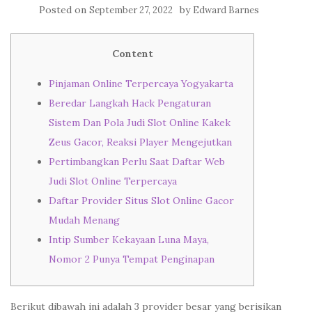
Posted on
by
September 27, 2022
Edward Barnes
Content
Pinjaman Online Terpercaya Yogyakarta
Beredar Langkah Hack Pengaturan
Sistem Dan Pola Judi Slot Online Kakek
Zeus Gacor, Reaksi Player Mengejutkan
Pertimbangkan Perlu Saat Daftar Web
Judi Slot Online Terpercaya
Daftar Provider Situs Slot Online Gacor
Mudah Menang
Intip Sumber Kekayaan Luna Maya,
Nomor 2 Punya Tempat Penginapan
Berikut dibawah ini adalah 3 provider besar yang berisikan