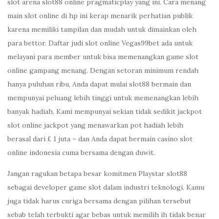
slot arena slot88 online pragmaticplay yang ini. Cara menang
main slot online di hp ini kerap menarik perhatian publik
karena memiliki tampilan dan mudah untuk dimainkan oleh
para bettor. Daftar judi slot online Vegas99bet ada untuk
melayani para member untuk bisa memenangkan game slot
online gampang menang. Dengan setoran minimum rendah
hanya puluhan ribu, Anda dapat mulai slot88 bermain dan
mempunyai peluang lebih tinggi untuk memenangkan lebih
banyak hadiah. Kami mempunyai sekian tidak sedikit jackpot
slot online jackpot yang menawarkan pot hadiah lebih
berasal dari £ 1 juta – dan Anda dapat bermain casino slot
online indonesia cuma bersama dengan duwit.
Jangan ragukan betapa besar komitmen Playstar slot88
sebagai developer game slot dalam industri teknologi. Kamu
juga tidak harus curiga bersama dengan pilihan tersebut
sebab telah terbukti agar bebas untuk memilih ih tidak benar