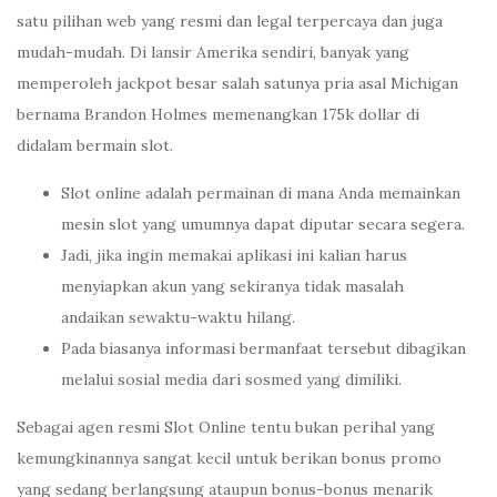
satu pilihan web yang resmi dan legal terpercaya dan juga
mudah-mudah. Di lansir Amerika sendiri, banyak yang
memperoleh jackpot besar salah satunya pria asal Michigan
bernama Brandon Holmes memenangkan 175k dollar di
didalam bermain slot.
Slot online adalah permainan di mana Anda memainkan
mesin slot yang umumnya dapat diputar secara segera.
Jadi, jika ingin memakai aplikasi ini kalian harus
menyiapkan akun yang sekiranya tidak masalah
andaikan sewaktu-waktu hilang.
Pada biasanya informasi bermanfaat tersebut dibagikan
melalui sosial media dari sosmed yang dimiliki.
Sebagai agen resmi Slot Online tentu bukan perihal yang
kemungkinannya sangat kecil untuk berikan bonus promo
yang sedang berlangsung ataupun bonus-bonus menarik