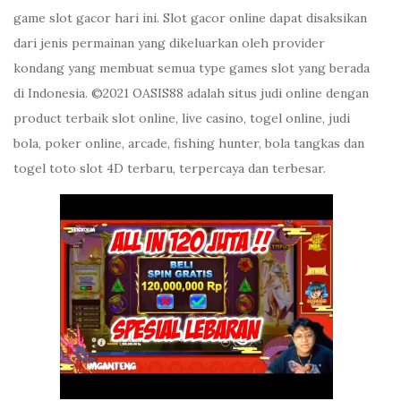
game slot gacor hari ini. Slot gacor online dapat disaksikan
dari jenis permainan yang dikeluarkan oleh provider
kondang yang membuat semua type games slot yang berada
di Indonesia. ©2021 OASIS88 adalah situs judi online dengan
product terbaik slot online, live casino, togel online, judi
bola, poker online, arcade, fishing hunter, bola tangkas dan
togel toto slot 4D terbaru, terpercaya dan terbesar.