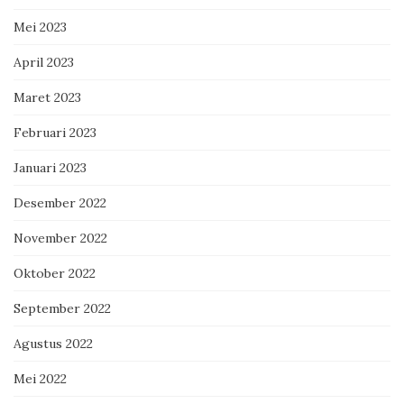
Mei 2023
April 2023
Maret 2023
Februari 2023
Januari 2023
Desember 2022
November 2022
Oktober 2022
September 2022
Agustus 2022
Mei 2022