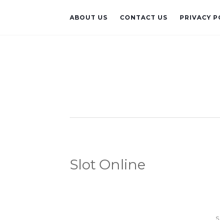
ABOUT US
CONTACT US
PRIVACY P
Slot Online
S