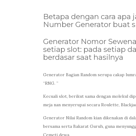
Betapa dengan cara apa j
Number Generator buat sl
Generator Nomor Sewena
setiap slot: pada setiap 
berdasar saat hasilnya
Generator Bagian Random serupa cakap lumrah
“RNG. ”
Kecuali slot, berikut sama dengan molekul dip
meja nan menyerupai secara Roulette, Blackja
Generator Nilai Random kian dikenakan di da
bersama serta Bakarat Guruh, guna menyunggu
Cemeti dewa.