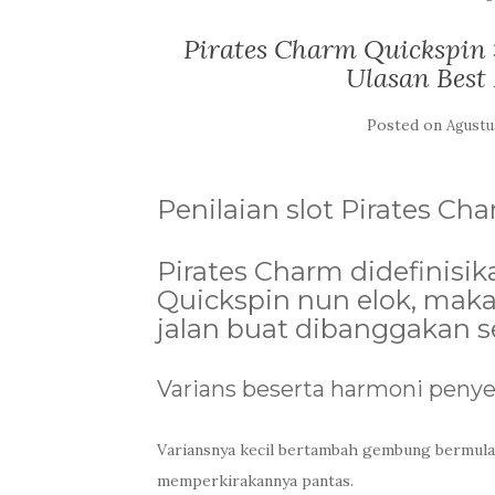
Pirates Charm Quickspin
Ulasan Best 
Posted on
Agustu
Penilaian slot Pirates Ch
Pirates Charm didefinisi
Quickspin nun elok, mak
jalan buat dibanggakan s
Varians beserta harmoni penye
Variansnya kecil bertambah gembung bermula 
memperkirakannya pantas.