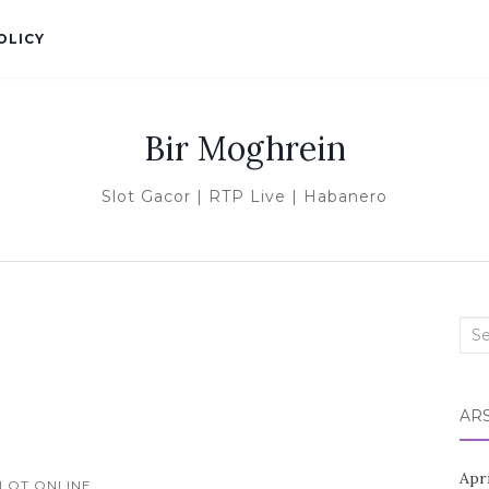
OLICY
Bir Moghrein
Slot Gacor | RTP Live | Habanero
Sea
for:
AR
Apri
LOT ONLINE