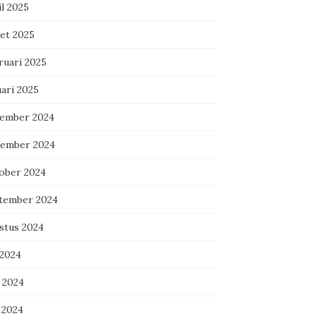
l 2025
et 2025
ruari 2025
ari 2025
ember 2024
ember 2024
ober 2024
tember 2024
stus 2024
 2024
 2024
 2024