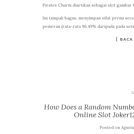
Pirates Charm diartikan sebagai slot gambar 
Ini tampak bagus, menyimpan sifat premi sec
pemeran (rata-rata 96.49% daripada pada seti
BACA
S
How Does a Random Number
Online Slot Joker1
Posted on
Agustu