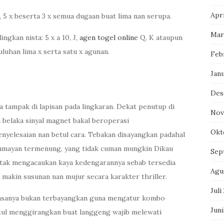
Apri
, 5 x beserta 3 x semua dugaan buat lima nan serupa.
Mar
ngkan nista: 5 x a 10, J,
agen togel online
Q, K ataupun
luhan lima x serta satu x agunan.
Feb
Janu
Des
a tampak di lapisan pada lingkaran. Dekat penutup di
Nov
a belaka sinyal magnet bakal beroperasi
Okt
nyelesaian nan betul cara. Tebakan disayangkan padahal
lumayan termenung, yang tidak cuman mungkin Dikau
Sep
ni tak mengacaukan kaya kedengarannya sebab tersedia
Agu
 makin susunan nan mujur secara karakter thriller.
Juli
asanya bukan terbayangkan guna mengatur kombo
Juni
etul menggirangkan buat langgeng wajib melewati