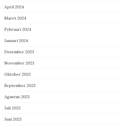
April 2024
Maret 2024
Februari 2024
Januari 2024
Desember 2023
November 2023
Oktober 2023
September 2023
Agustus 2023
Juli 2023
Juni 2023