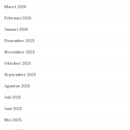
Maret 2026
Februari 2026
Januari 2026
Desember 2025
November 2025
Oktober 2025
September 2025
Agustus 2025
Juli 2025
Juni 2025
Mei 2025