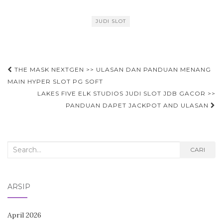
JUDI SLOT
Navigasi
THE MASK NEXTGEN >> ULASAN DAN PANDUAN MENANG
tulisan
MAIN HYPER SLOT PG SOFT
LAKES FIVE ELK STUDIOS JUDI SLOT JDB GACOR >>
PANDUAN DAPET JACKPOT AND ULASAN
Search
CARI
for:
ARSIP
April 2026