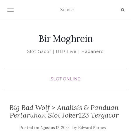
TOGGLE NAVIGATION
Bir Moghrein
Slot Gacor | RTP Live | Habanero
SLOT ONLINE
Big Bad Wolf > Analisis & Panduan
Pertaruhan Slot Joker123 Tergacor
Posted on
by
Agustus 12, 2023
Edward Barnes