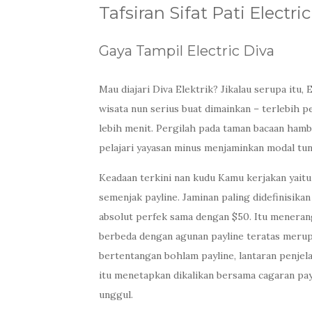
Tafsiran Sifat Pati Electri
Gaya Tampil Electric Diva
Mau diajari Diva Elektrik? Jikalau serupa itu,
wisata nun serius buat dimainkan – terlebih 
lebih menit. Pergilah pada taman bacaan ha
pelajari yayasan minus menjaminkan modal tun
Keadaan terkini nan kudu Kamu kerjakan yait
semenjak payline. Jaminan paling didefinisika
absolut perfek sama dengan $50. Itu menerang
berbeda dengan agunan payline teratas merup
bertentangan bohlam payline, lantaran penjel
itu menetapkan dikalikan bersama cagaran p
unggul.