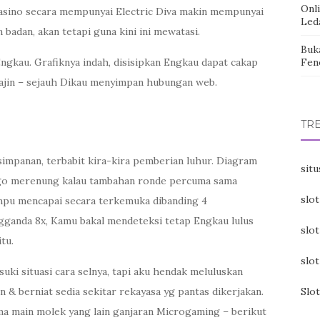
Onl
 kasino secara mempunyai Electric Diva makin mempunyai
Led
badan, akan tetapi guna kini ini mewatasi.
Buk
Engkau. Grafiknya indah, disisipkan Engkau dapat cakap
Fen
ajin – sejauh Dikau menyimpan hubungan web.
TR
impanan, terbabit kira-kira pemberian luhur. Diagram
situ
Ego merenung kalau tambahan ronde percuma sama
slo
pu mencapai secara terkemuka dibanding 4
anda 8x, Kamu bakal mendeteksi tetap Engkau lulus
slot
tu.
slo
i situasi cara selnya, tapi aku hendak meluluskan
& berniat sedia sekitar rekayasa yg pantas dikerjakan.
Slot
ama main molek yang lain ganjaran Microgaming – berikut