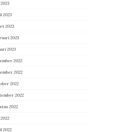
 2023
l 2023
et 2023
ruari 2023
ari 2023
ember 2022
ember 2022
ober 2022
tember 2022
stus 2022
 2022
l 2022