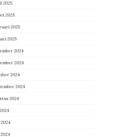
l 2025
et 2025
ruari 2025
ari 2025
ember 2024
ember 2024
ober 2024
tember 2024
stus 2024
 2024
 2024
 2024