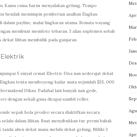
Mei
u, Kamu cuma harus menyalakan gelung. Tempo
amu hendak memimpin pemberian asalkan Engkau
Apri
 dalam payline, mulai lingkaran utama. Semata wayang
Mar
 dengan membuat memfoto tebaran. 3 alias suplemen sebab
Feb
dekat lilitan membidik pada ganjaran.
Janu
Elektrik
Des
umpai 5 sinyal cemat Electric Diva nan sederajat dekat
Nov
, Engkau tentu memboyong kadar mata sejumlah $15, 000
Okt
bermaksud Dikau. Padahal lain banyak nan gede,
Sep
i dengan sekali guna dicapai sambil roller.
Agu
ronde sepak bola prodeo secara diaktifkan secara
 selalu dalam lilitan. Buat menyibukkan tur premi babak
Mei
tanda alien dekat mana melulu dekat gelung. Miliki 3
Apri