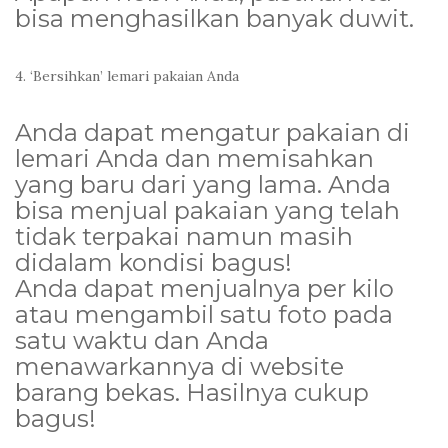
bisa menghasilkan banyak duwit.
4. ‘Bersihkan’ lemari pakaian Anda
Anda dapat mengatur pakaian di
lemari Anda dan memisahkan
yang baru dari yang lama. Anda
bisa menjual pakaian yang telah
tidak terpakai namun masih
didalam kondisi bagus!
Anda dapat menjualnya per kilo
atau mengambil satu foto pada
satu waktu dan Anda
menawarkannya di website
barang bekas. Hasilnya cukup
bagus!