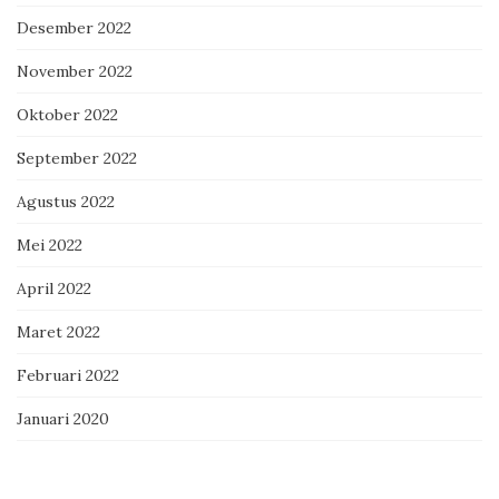
Desember 2022
November 2022
Oktober 2022
September 2022
Agustus 2022
Mei 2022
April 2022
Maret 2022
Februari 2022
Januari 2020