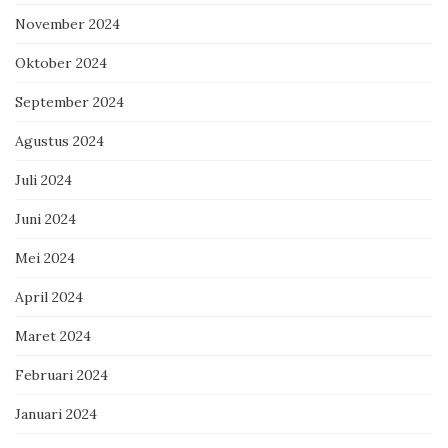
November 2024
Oktober 2024
September 2024
Agustus 2024
Juli 2024
Juni 2024
Mei 2024
April 2024
Maret 2024
Februari 2024
Januari 2024