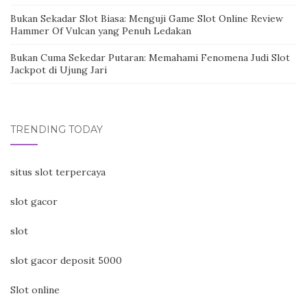
Bukan Sekadar Slot Biasa: Menguji Game Slot Online Review
Hammer Of Vulcan yang Penuh Ledakan
Bukan Cuma Sekedar Putaran: Memahami Fenomena Judi Slot
Jackpot di Ujung Jari
TRENDING TODAY
situs slot terpercaya
slot gacor
slot
slot gacor deposit 5000
Slot online