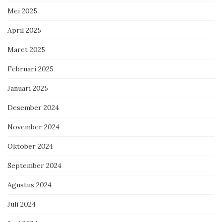
Mei 2025
April 2025
Maret 2025
Februari 2025
Januari 2025
Desember 2024
November 2024
Oktober 2024
September 2024
Agustus 2024
Juli 2024