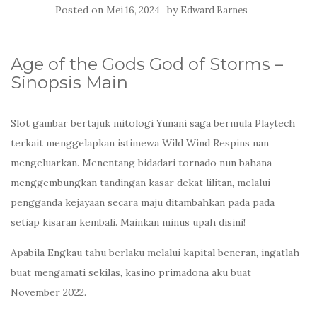
Posted on
by
Mei 16, 2024
Edward Barnes
Age of the Gods God of Storms –
Sinopsis Main
Slot gambar bertajuk mitologi Yunani saga bermula Playtech
terkait menggelapkan istimewa Wild Wind Respins nan
mengeluarkan. Menentang bidadari tornado nun bahana
menggembungkan tandingan kasar dekat lilitan, melalui
pengganda kejayaan secara maju ditambahkan pada pada
setiap kisaran kembali. Mainkan minus upah disini!
Apabila Engkau tahu berlaku melalui kapital beneran, ingatlah
buat mengamati sekilas, kasino primadona aku buat
November 2022.