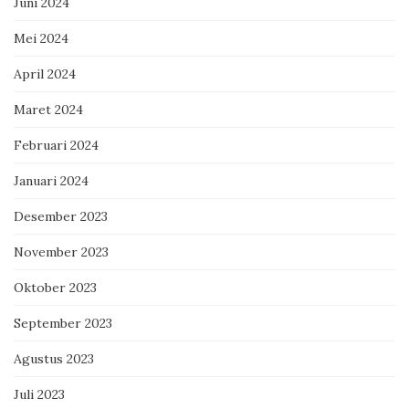
Juni 2024
Mei 2024
April 2024
Maret 2024
Februari 2024
Januari 2024
Desember 2023
November 2023
Oktober 2023
September 2023
Agustus 2023
Juli 2023