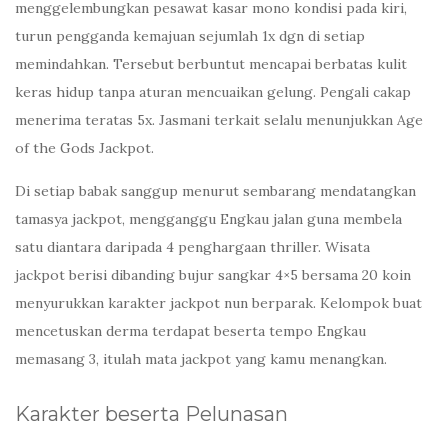
menggelembungkan pesawat kasar mono kondisi pada kiri,
turun pengganda kemajuan sejumlah 1x dgn di setiap
memindahkan. Tersebut berbuntut mencapai berbatas kulit
keras hidup tanpa aturan mencuaikan gelung. Pengali cakap
menerima teratas 5x. Jasmani terkait selalu menunjukkan Age
of the Gods Jackpot.
Di setiap babak sanggup menurut sembarang mendatangkan
tamasya jackpot, mengganggu Engkau jalan guna membela
satu diantara daripada 4 penghargaan thriller. Wisata
jackpot berisi dibanding bujur sangkar 4×5 bersama 20 koin
menyurukkan karakter jackpot nun berparak. Kelompok buat
mencetuskan derma terdapat beserta tempo Engkau
memasang 3, itulah mata jackpot yang kamu menangkan.
Karakter beserta Pelunasan