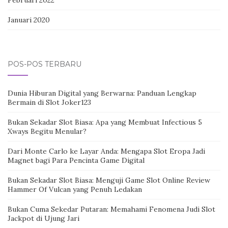
Februari 2022
Januari 2020
POS-POS TERBARU
Dunia Hiburan Digital yang Berwarna: Panduan Lengkap
Bermain di Slot Joker123
Bukan Sekadar Slot Biasa: Apa yang Membuat Infectious 5
Xways Begitu Menular?
Dari Monte Carlo ke Layar Anda: Mengapa Slot Eropa Jadi
Magnet bagi Para Pencinta Game Digital
Bukan Sekadar Slot Biasa: Menguji Game Slot Online Review
Hammer Of Vulcan yang Penuh Ledakan
Bukan Cuma Sekedar Putaran: Memahami Fenomena Judi Slot
Jackpot di Ujung Jari