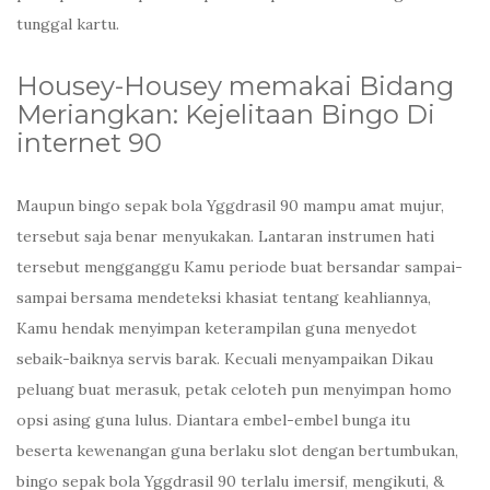
tunggal kartu.
Housey-Housey memakai Bidang
Meriangkan: Kejelitaan Bingo Di
internet 90
Maupun bingo sepak bola Yggdrasil 90 mampu amat mujur,
tersebut saja benar menyukakan. Lantaran instrumen hati
tersebut mengganggu Kamu periode buat bersandar sampai-
sampai bersama mendeteksi khasiat tentang keahliannya,
Kamu hendak menyimpan keterampilan guna menyedot
sebaik-baiknya servis barak. Kecuali menyampaikan Dikau
peluang buat merasuk, petak celoteh pun menyimpan homo
opsi asing guna lulus. Diantara embel-embel bunga itu
beserta kewenangan guna berlaku slot dengan bertumbukan,
bingo sepak bola Yggdrasil 90 terlalu imersif, mengikuti, &