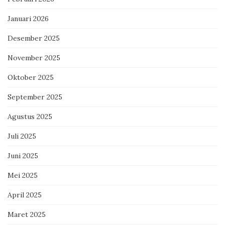
Januari 2026
Desember 2025
November 2025
Oktober 2025
September 2025
Agustus 2025
Juli 2025
Juni 2025
Mei 2025
April 2025
Maret 2025