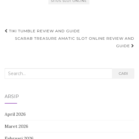
SITUS SLOT ONLINE
Navigasi
TIKI TUMBLE REVIEW AND GUIDE
tulisan
SCARAB TREASURE AMATIC SLOT ONLINE REVIEW AND
GUIDE
Search
CARI
for:
ARSIP
April 2026
Maret 2026
Februari 2026