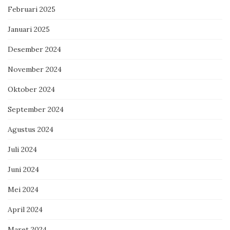
Februari 2025
Januari 2025
Desember 2024
November 2024
Oktober 2024
September 2024
Agustus 2024
Juli 2024
Juni 2024
Mei 2024
April 2024
Maret 2024