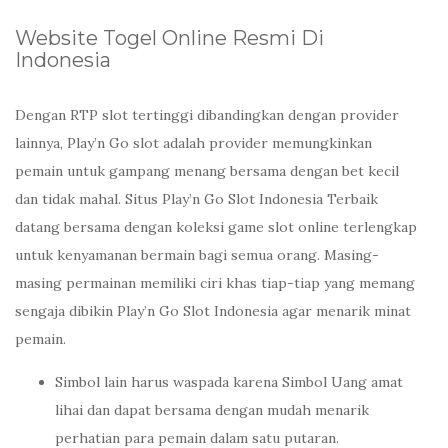
Website Togel Online Resmi Di
Indonesia
Dengan RTP slot tertinggi dibandingkan dengan provider
lainnya, Play’n Go slot adalah provider memungkinkan
pemain untuk gampang menang bersama dengan bet kecil
dan tidak mahal. Situs Play’n Go Slot Indonesia Terbaik
datang bersama dengan koleksi game slot online terlengkap
untuk kenyamanan bermain bagi semua orang. Masing-
masing permainan memiliki ciri khas tiap-tiap yang memang
sengaja dibikin Play’n Go Slot Indonesia agar menarik minat
pemain.
Simbol lain harus waspada karena Simbol Uang amat
lihai dan dapat bersama dengan mudah menarik
perhatian para pemain dalam satu putaran.