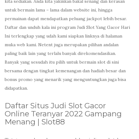
kita sediakan. Anda kita yakinkan bakal senang dan kerasan
untuk bermain lama – lama dalam website ini, hingga
permainan dapat mendapatkan peluang jackpot lebih besar.
Daftar dan unduh kala ini program Judi Slot Yang Gacor Hari
Ini terlengkap yang udah kami siapkan linknya di halaman
muka web kami. Netent juga merupakan pilihan andalan
paling baik lain yang terlalu banyak direkomendasikan.
Banyak yang sesudah itu pilih untuk bermain slot di sini
bersama dengan tingkat kemenangan dan hadiah besar dan
bonus promo yang menarik yang menguntungkan juga bisa
didapatkan.
Daftar Situs Judi Slot Gacor
Online Teranyar 2022 Gampang
Menang | Slot88