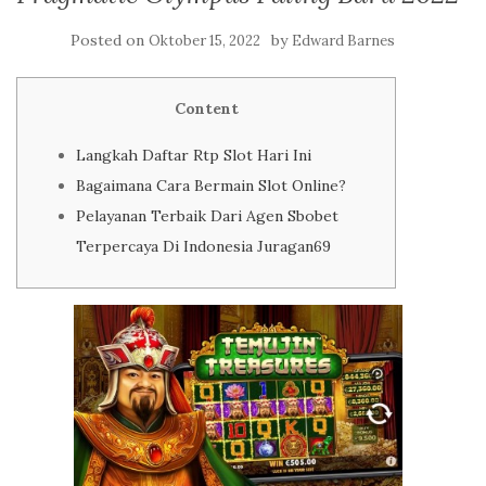
Posted on
by
Oktober 15, 2022
Edward Barnes
Content
Langkah Daftar Rtp Slot Hari Ini
Bagaimana Cara Bermain Slot Online?
Pelayanan Terbaik Dari Agen Sbobet
Terpercaya Di Indonesia Juragan69