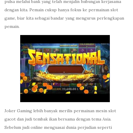
pulsa melalui bank yang telah menjalin hubungan kerjasama
dengan kita. Pemain cukup hanya fokus ke permainan slot
game, biar kita sebagai bandar yang mengurus perlengkapan
pemain.
Joker Gaming lebih banyak merilis permainan mesin slot
gacot dan judi tembak ikan bersama dengan tema Asia.
Sebelum judi online menguasai dunia perjudian seperti