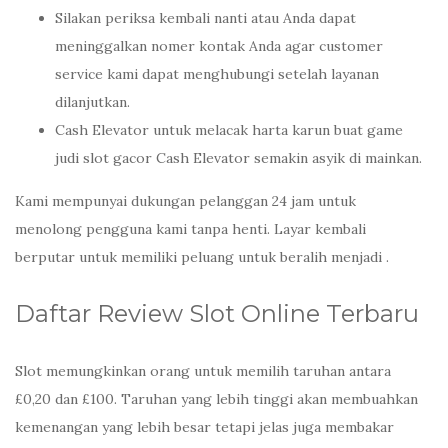
Silakan periksa kembali nanti atau Anda dapat
meninggalkan nomer kontak Anda agar customer
service kami dapat menghubungi setelah layanan
dilanjutkan.
Cash Elevator untuk melacak harta karun buat game
judi slot gacor Cash Elevator semakin asyik di mainkan.
Kami mempunyai dukungan pelanggan 24 jam untuk
menolong pengguna kami tanpa henti. Layar kembali
berputar untuk memiliki peluang untuk beralih menjadi .
Daftar Review Slot Online Terbaru
Slot memungkinkan orang untuk memilih taruhan antara
£0,20 dan £100. Taruhan yang lebih tinggi akan membuahkan
kemenangan yang lebih besar tetapi jelas juga membakar