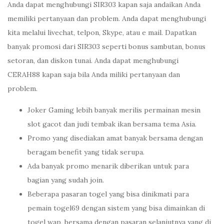
Anda dapat menghubungi SIR303 kapan saja andaikan Anda
memiliki pertanyaan dan problem. Anda dapat menghubungi
kita melalui livechat, telpon, Skype, atau e mail. Dapatkan
banyak promosi dari SIR303 seperti bonus sambutan, bonus
setoran, dan diskon tunai. Anda dapat menghubungi
CERAH88 kapan saja bila Anda miliki pertanyaan dan
problem.
Joker Gaming lebih banyak merilis permainan mesin
slot gacot dan judi tembak ikan bersama tema Asia.
Promo yang disediakan amat banyak bersama dengan
beragam benefit yang tidak serupa.
Ada banyak promo menarik diberikan untuk para
bagian yang sudah join.
Beberapa pasaran togel yang bisa dinikmati para
pemain togel69 dengan sistem yang bisa dimainkan di
togel wap, bersama dengan pasaran selanjutnya yang di