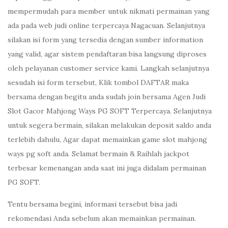
mempermudah para member untuk nikmati permainan yang
ada pada web judi online terpercaya Nagacuan. Selanjutnya
silakan isi form yang tersedia dengan sumber information
yang valid, agar sistem pendaftaran bisa langsung diproses
oleh pelayanan customer service kami. Langkah selanjutnya
sesudah isi form tersebut, Klik tombol DAFTAR maka
bersama dengan begitu anda sudah join bersama Agen Judi
Slot Gacor Mahjong Ways PG SOFT Terpercaya. Selanjutnya
untuk segera bermain, silakan melakukan deposit saldo anda
terlebih dahulu, Agar dapat memainkan game slot mahjong
ways pg soft anda. Selamat bermain & Raihlah jackpot
terbesar kemenangan anda saat ini juga didalam permainan
PG SOFT.
Tentu bersama begini, informasi tersebut bisa jadi
rekomendasi Anda sebelum akan memainkan permainan.