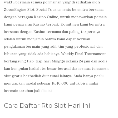
waktu bermain semua permainan yang di sediakan oleh
ZoomEngine Slot. Social Tournaments bermitra bersama
dengan beragam Kasino Online, untuk menawarkan pemain
kami penawaran Kasino terbaik. Komitmen kami bermitra
bersama dengan Kasino ternama dan paling terpercaya
adalah untuk menjamin bahwa kami dapat berikan
pengalaman bermain yang adil, tim yang profesional, dan
hiburan yang tidak ada habisnya. Weekly Final Tournament –
berlangsung tiap-tiap hari Minggu selama 24 jam dan sedia
kan kumpulan hadiah terbesar berasal dari semua turnamen
slot gratis berhadiah duit tunai lainnya. Anda hanya perlu
menyiapkan modal sebesar Rp10.000 untuk bisa mulai
bermain taruhan judi di sini.
Cara Daftar Rtp Slot Hari Ini