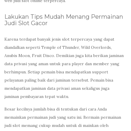
web judi slot online terpercaya.
Lakukan Tips Mudah Menang Permainan
Judi Slot Gacor
Karena terdapat banyak jenis slot terpercaya yang dapat
diandalkan seperti Temple of Thunder, Wild Overlords,
Anubis Moon, Fruit Disco. Demikian juga kita berikan jaminan
data privasi yang aman untuk para player dan member yang
berhimpun. Setiap pemain bisa mendapatkan support
pelayanan paling baik dari jaminan tersebut. Pemain bisa
mendapatkan jaminan data privasi aman sekaligus juga
jaminan pembayaran tepat waktu.
Besar kecilnya jumlah bisa di tentukan dari cara Anda
memainkan permainan judi yang satu ini. Bermain permainan
judi slot memang cukup mudah untuk di mainkan oleh