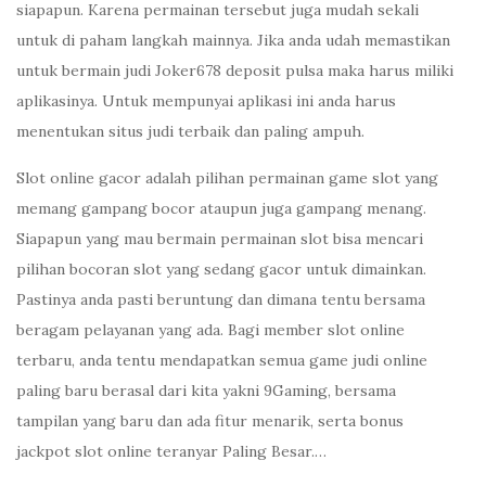
siapapun. Karena permainan tersebut juga mudah sekali
untuk di paham langkah mainnya. Jika anda udah memastikan
untuk bermain judi Joker678 deposit pulsa maka harus miliki
aplikasinya. Untuk mempunyai aplikasi ini anda harus
menentukan situs judi terbaik dan paling ampuh.
Slot online gacor adalah pilihan permainan game slot yang
memang gampang bocor ataupun juga gampang menang.
Siapapun yang mau bermain permainan slot bisa mencari
pilihan bocoran slot yang sedang gacor untuk dimainkan.
Pastinya anda pasti beruntung dan dimana tentu bersama
beragam pelayanan yang ada. Bagi member slot online
terbaru, anda tentu mendapatkan semua game judi online
paling baru berasal dari kita yakni 9Gaming, bersama
tampilan yang baru dan ada fitur menarik, serta bonus
jackpot slot online teranyar Paling Besar.…