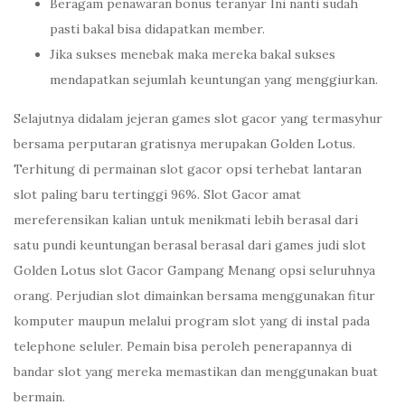
Beragam penawaran bonus teranyar Ini nanti sudah
pasti bakal bisa didapatkan member.
Jika sukses menebak maka mereka bakal sukses
mendapatkan sejumlah keuntungan yang menggiurkan.
Selajutnya didalam jejeran games slot gacor yang termasyhur
bersama perputaran gratisnya merupakan Golden Lotus.
Terhitung di permainan slot gacor opsi terhebat lantaran
slot paling baru tertinggi 96%. Slot Gacor amat
mereferensikan kalian untuk menikmati lebih berasal dari
satu pundi keuntungan berasal berasal dari games judi slot
Golden Lotus slot Gacor Gampang Menang opsi seluruhnya
orang. Perjudian slot dimainkan bersama menggunakan fitur
komputer maupun melalui program slot yang di instal pada
telephone seluler. Pemain bisa peroleh penerapannya di
bandar slot yang mereka memastikan dan menggunakan buat
bermain.