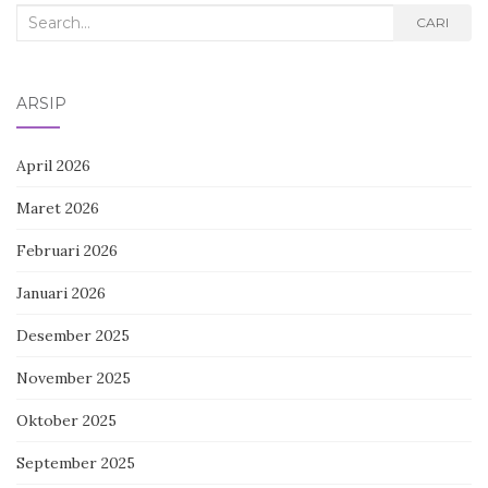
Search
CARI
for:
ARSIP
April 2026
Maret 2026
Februari 2026
Januari 2026
Desember 2025
November 2025
Oktober 2025
September 2025