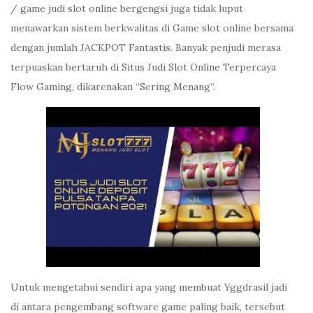
/ game judi slot online bergengsi juga tidak luput
menawarkan sistem berkwalitas di Game slot online bersama
dengan jumlah JACKPOT Fantastis. Banyak penjudi merasa
terpuaskan bertaruh di Situs Judi Slot Online Terpercaya
Flow Gaming, dikarenakan “Sering Menang”.
Untuk mengetahui sendiri apa yang membuat Yggdrasil jadi
di antara pengembang software game paling baik, tersebut