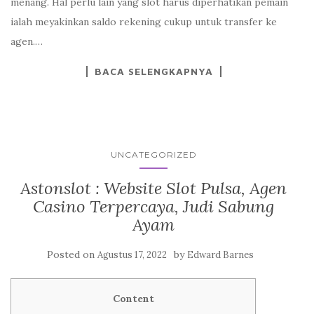
menang. Hal perlu lain yang slot harus diperhatikan pemain
ialah meyakinkan saldo rekening cukup untuk transfer ke
agen.…
BACA SELENGKAPNYA
UNCATEGORIZED
Astonslot : Website Slot Pulsa, Agen
Casino Terpercaya, Judi Sabung
Ayam
Posted on
by
Agustus 17, 2022
Edward Barnes
Content