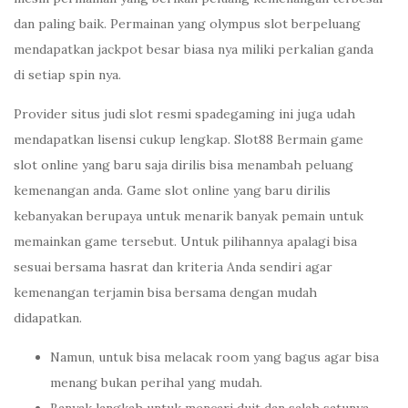
dan paling baik. Permainan yang olympus slot berpeluang
mendapatkan jackpot besar biasa nya miliki perkalian ganda
di setiap spin nya.
Provider situs judi slot resmi spadegaming ini juga udah
mendapatkan lisensi cukup lengkap. Slot88 Bermain game
slot online yang baru saja dirilis bisa menambah peluang
kemenangan anda. Game slot online yang baru dirilis
kebanyakan berupaya untuk menarik banyak pemain untuk
memainkan game tersebut. Untuk pilihannya apalagi bisa
sesuai bersama hasrat dan kriteria Anda sendiri agar
kemenangan terjamin bisa bersama dengan mudah
didapatkan.
Namun, untuk bisa melacak room yang bagus agar bisa
menang bukan perihal yang mudah.
Banyak langkah untuk mencari duit dan salah satunya