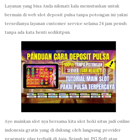
Layanan yang bisa Anda nikmati kala memutuskan untuk
bermain di web slot deposit pulsa tanpa potongan ini yakni
tersedianya layanan customer service selama 24 jam penuh
tanpa ada kata henti sedikitpun.
Ayo mainkan slot nya bersama kita slot hoki situs judi online
indonesia gratis yang di dukung oleh langsung provider
pragmatic play terbaik di Asia. Sejauh ini, PG Soft atau