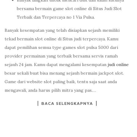
bersama bermain game slot online di Situs Judi Slot
Terbaik dan Terpercaya no 1 Via Pulsa.
Banyak kesempatan yang telah disiapkan sejauh memiliki
tekad bermain slot online di Situs judi terpercaya. Kamu
dapat pemilihan semua type games slot pulsa 5000 dari
provider permainan yang terbaik bersama servis ramah
sejauh 24 jam. Kamu dapat mengalami kesempatan
judi online
besar sekali buat bisa menang sejauh bermain jackpot slot.
Game dari website slot paling baik, tentu saja saat anda
mengawali, anda harus pilih mitra yang pas.…
BACA SELENGKAPNYA