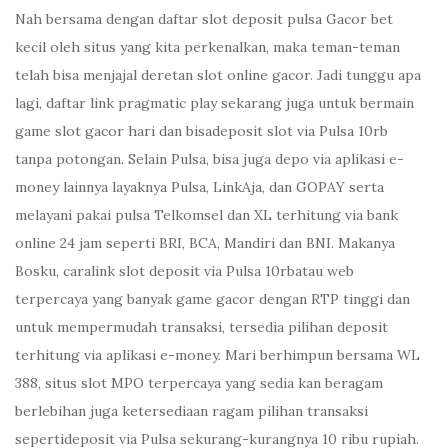
Nah bersama dengan daftar slot deposit pulsa Gacor bet
kecil oleh situs yang kita perkenalkan, maka teman-teman
telah bisa menjajal deretan slot online gacor. Jadi tunggu apa
lagi, daftar link pragmatic play sekarang juga untuk bermain
game slot gacor hari dan bisadeposit slot via Pulsa 10rb
tanpa potongan. Selain Pulsa, bisa juga depo via aplikasi e-
money lainnya layaknya Pulsa, LinkAja, dan GOPAY serta
melayani pakai pulsa Telkomsel dan XL terhitung via bank
online 24 jam seperti BRI, BCA, Mandiri dan BNI. Makanya
Bosku, caralink slot deposit via Pulsa 10rbatau web
terpercaya yang banyak game gacor dengan RTP tinggi dan
untuk mempermudah transaksi, tersedia pilihan deposit
terhitung via aplikasi e-money. Mari berhimpun bersama WL
388, situs slot MPO terpercaya yang sedia kan beragam
berlebihan juga ketersediaan ragam pilihan transaksi
sepertideposit via Pulsa sekurang-kurangnya 10 ribu rupiah.