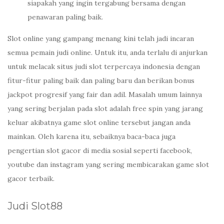
siapakah yang ingin tergabung bersama dengan
penawaran paling baik.
Slot online yang gampang menang kini telah jadi incaran
semua pemain judi online. Untuk itu, anda terlalu di anjurkan
untuk melacak situs judi slot terpercaya indonesia dengan
fitur-fitur paling baik dan paling baru dan berikan bonus
jackpot progresif yang fair dan adil. Masalah umum lainnya
yang sering berjalan pada slot adalah free spin yang jarang
keluar akibatnya game slot online tersebut jangan anda
mainkan. Oleh karena itu, sebaiknya baca-baca juga
pengertian slot gacor di media sosial seperti facebook,
youtube dan instagram yang sering membicarakan game slot
gacor terbaik.
Judi Slot88