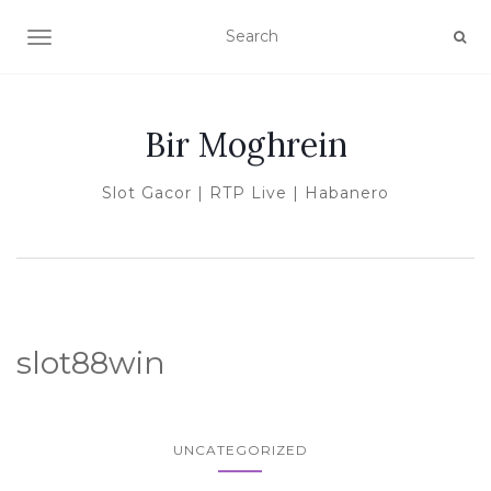
TOGGLE NAVIGATION
Bir Moghrein
Slot Gacor | RTP Live | Habanero
slot88win
UNCATEGORIZED