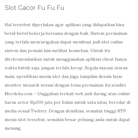
Slot Gacor Fu Fu Fu
Hal tersebut diperlukan agar aplikasi yang didapatkan bisa
betul-betul bekerja bersama dengan baik. Sistem permainan
yang terlalu mencurigakan dapat membuat judi slot online
sistem dan pemain lain melihat keanehan. Untuk itu
direkomendasikan untuk menggunakan aplikasi cheat hanya
waktu butuh saja, jangan terlalu kerap. Segala macam aturan
main, spesifikasi mesin slot dan juga tampilan desain layar
monitor menarik sesuai dengan tema permainan itu sendiri.
Merdeka.com – Unggahan terkait web judi daring atau online
harus setor Rp200 juta per bulan untuk satu situs, beredar di
media sosial Twitter. Dengan demikian, semakin tinggi RTP
mesin slot tersebut, semakin besar peluang anda untuk dapat
menang.