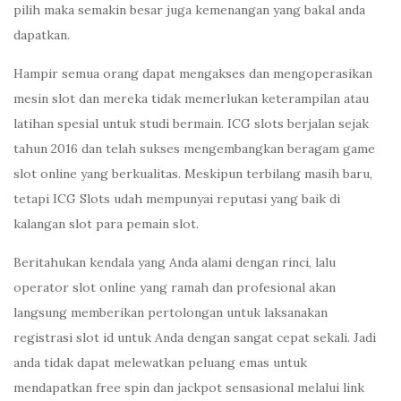
pilih maka semakin besar juga kemenangan yang bakal anda
dapatkan.
Hampir semua orang dapat mengakses dan mengoperasikan
mesin slot dan mereka tidak memerlukan keterampilan atau
latihan spesial untuk studi bermain. ICG slots berjalan sejak
tahun 2016 dan telah sukses mengembangkan beragam game
slot online yang berkualitas. Meskipun terbilang masih baru,
tetapi ICG Slots udah mempunyai reputasi yang baik di
kalangan slot para pemain slot.
Beritahukan kendala yang Anda alami dengan rinci, lalu
operator slot online yang ramah dan profesional akan
langsung memberikan pertolongan untuk laksanakan
registrasi slot id untuk Anda dengan sangat cepat sekali. Jadi
anda tidak dapat melewatkan peluang emas untuk
mendapatkan free spin dan jackpot sensasional melalui link