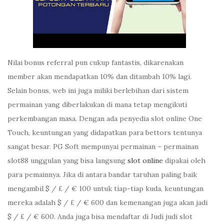
Nilai bonus referral pun cukup fantastis, dikarenakan
member akan mendapatkan 10% dan ditambah 10% lagi.
Selain bonus, web ini juga miliki berlebihan dari sistem
permainan yang diberlakukan di mana tetap mengikuti
perkembangan masa. Dengan ada penyedia slot online One
Touch, keuntungan yang didapatkan para bettors tentunya
sangat besar. PG Soft mempunyai permainan – permainan
slot88 unggulan yang bisa langsung
slot online
dipakai oleh
para pemainnya. Jika di antara bandar taruhan paling baik
mengambil $ / £ / € 100 untuk tiap-tiap kuda, keuntungan
mereka adalah $ / £ / € 600 dan kemenangan juga akan jadi
$ / £ / € 600. Anda juga bisa mendaftar di Judi judi slot