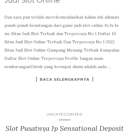
Judi Slot Online
Dan saya pun terlalu merekomendasikan kalian utk nikmati
pundi-pundi keuntungan dari game judi slot online fu fu fu
ini. Situs Judi Slot Terbaik dan Terpercaya No 1 Daftar 10
Situs Judi Slot Online Terbaik Dan Terpercaya No 1 2022
Situs Judi Slot Online Gampang Menang Terbaik Kumpulan
Daftar Slot Online Terpercaya Profile Jangan main
sembaranganUntuk yang keempat disini adalah anda …
BACA SELENGKAPNYA
UNCATEGORIZED
Slot Pusatnya Jp Sensational Deposit