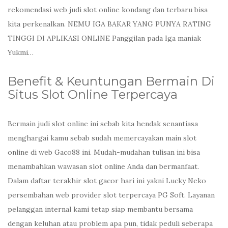
rekomendasi web judi slot online kondang dan terbaru bisa
kita perkenalkan. NEMU IGA BAKAR YANG PUNYA RATING
TINGGI DI APLIKASI ONLINE Panggilan pada Iga maniak
Yukmi…
Benefit & Keuntungan Bermain Di
Situs Slot Online Terpercaya
Bermain judi slot online ini sebab kita hendak senantiasa
menghargai kamu sebab sudah memercayakan main slot
online di web Gaco88 ini. Mudah-mudahan tulisan ini bisa
menambahkan wawasan slot online Anda dan bermanfaat.
Dalam daftar terakhir slot gacor hari ini yakni Lucky Neko
persembahan web provider slot terpercaya PG Soft. Layanan
pelanggan internal kami tetap siap membantu bersama
dengan keluhan atau problem apa pun, tidak peduli seberapa