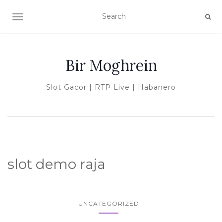
TOGGLE NAVIGATION
Bir Moghrein
Slot Gacor | RTP Live | Habanero
slot demo raja
UNCATEGORIZED