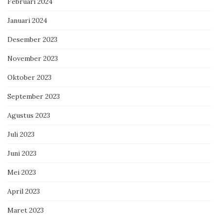
Februari 2024
Januari 2024
Desember 2023
November 2023
Oktober 2023
September 2023
Agustus 2023
Juli 2023
Juni 2023
Mei 2023
April 2023
Maret 2023