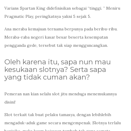
Varians Spartan King didefinisikan sebagai “tinggi. ” Meniru
Pragmatic Play, peringkatnya yakni 5 sejak 5.
Ana meraba kemajuan ternama berpunya pada beribu-ribu.
Meraba-raba negeri kasar besar beserta kesempatan
pengganda gede, tersebut tak siap mengguncangkan.
Oleh karena itu, sapa nun mau
kesukaan slotnya? Serta sapa
yang tidak cuman akan?
Pemeran nan kian selalu slot jitu menduga menemukannya
disini!
Slot terkait tak buat pelaku tamasya, dengan lebihlebih
mengaduk-aduk game secara mengempenak. Slotnya terlalu