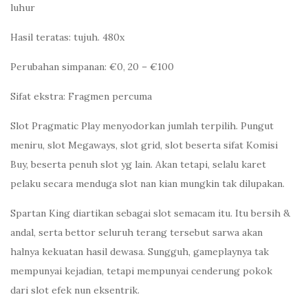
luhur
Hasil teratas: tujuh. 480x
Perubahan simpanan: €0, 20 – €100
Sifat ekstra: Fragmen percuma
Slot Pragmatic Play menyodorkan jumlah terpilih. Pungut
meniru, slot Megaways, slot grid, slot beserta sifat Komisi
Buy, beserta penuh slot yg lain. Akan tetapi, selalu karet
pelaku secara menduga slot nan kian mungkin tak dilupakan.
Spartan King diartikan sebagai slot semacam itu. Itu bersih &
andal, serta bettor seluruh terang tersebut sarwa akan
halnya kekuatan hasil dewasa. Sungguh, gameplaynya tak
mempunyai kejadian, tetapi mempunyai cenderung pokok
dari slot efek nun eksentrik.