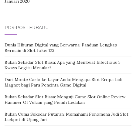
Januari 2020
POS-POS TERBARU
Dunia Hiburan Digital yang Berwarna: Panduan Lengkap
Bermain di Slot Joker123
Bukan Sekadar Slot Biasa: Apa yang Membuat Infectious 5
Xways Begitu Menular?
Dari Monte Carlo ke Layar Anda: Mengapa Slot Eropa Jadi
Magnet bagi Para Pencinta Game Digital
Bukan Sekadar Slot Biasa: Menguji Game Slot Online Review
Hammer Of Vulcan yang Penuh Ledakan
Bukan Cuma Sekedar Putaran: Memahami Fenomena Judi Slot
Jackpot di Ujung Jari