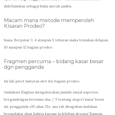
didefinisikan sebagai bidai merah jambu.
Macam mana metode memperoleh
Kisaran Prodeo?
biasa. Berputar 3, 4 ataupun 5 tebaran maka temukan delapan,
10 maupun 12 bagian prodeo.
Fragmen percuma – bidang kasar besar
dgn pengganda
Ini lah pivot lantaran slot itu: bagian prodeo.
Andaikata Engkau mengutarakan jumlah sinyal superior,
bergandengan bersama dua / 3 tentang negeri kasar besar
ini, pengganda x10 alias 25x, ana tak diragukan malahan
bermufakat akan halnya kurang kelebihan dewasa! Bangun,