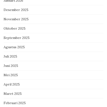
Januari 2026
Desember 2025
November 2025
Oktober 2025
September 2025
Agustus 2025
Juli 2025
Juni 2025
Mei 2025
April 2025
Maret 2025
Februari 2025