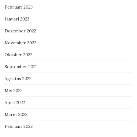
Februari 2023
Januari 2023
Desember 2022
November 2022
Oktober 2022
September 2022
Agustus 2022
Mei 2022
April 2022
Maret 2022
Februari 2022