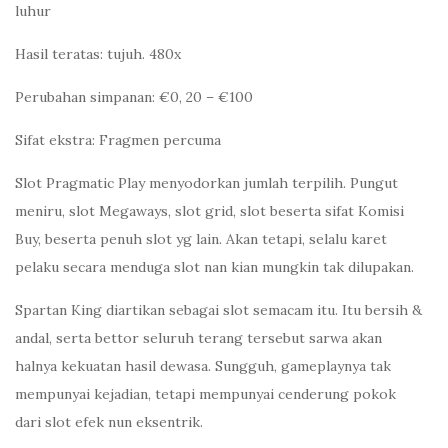
luhur
Hasil teratas: tujuh. 480x
Perubahan simpanan: €0, 20 – €100
Sifat ekstra: Fragmen percuma
Slot Pragmatic Play menyodorkan jumlah terpilih. Pungut
meniru, slot Megaways, slot grid, slot beserta sifat Komisi
Buy, beserta penuh slot yg lain. Akan tetapi, selalu karet
pelaku secara menduga slot nan kian mungkin tak dilupakan.
Spartan King diartikan sebagai slot semacam itu. Itu bersih &
andal, serta bettor seluruh terang tersebut sarwa akan
halnya kekuatan hasil dewasa. Sungguh, gameplaynya tak
mempunyai kejadian, tetapi mempunyai cenderung pokok
dari slot efek nun eksentrik.