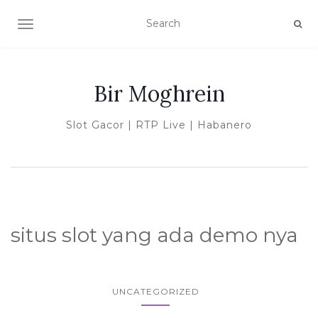
TOGGLE NAVIGATION
Bir Moghrein
Slot Gacor | RTP Live | Habanero
situs slot yang ada demo nya
UNCATEGORIZED