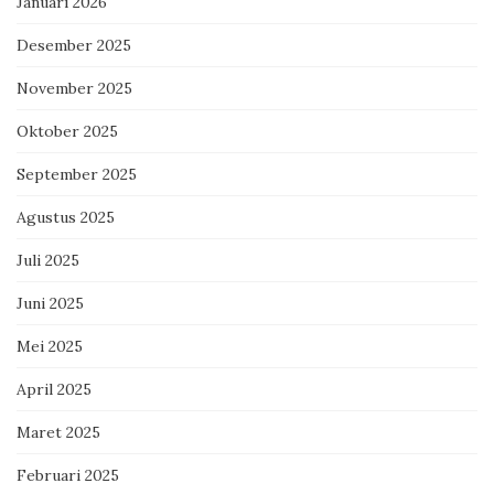
Januari 2026
Desember 2025
November 2025
Oktober 2025
September 2025
Agustus 2025
Juli 2025
Juni 2025
Mei 2025
April 2025
Maret 2025
Februari 2025