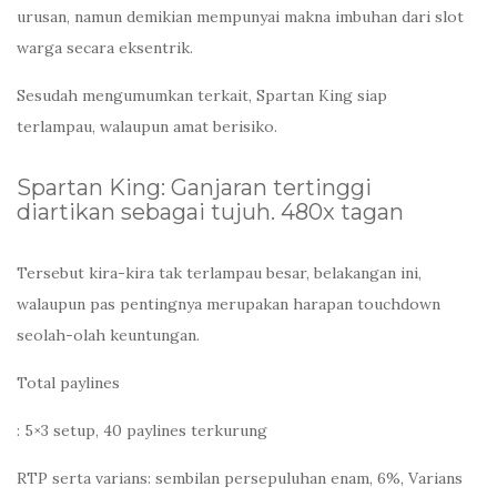
urusan, namun demikian mempunyai makna imbuhan dari slot
warga secara eksentrik.
Sesudah mengumumkan terkait, Spartan King siap
terlampau, walaupun amat berisiko.
Spartan King: Ganjaran tertinggi
diartikan sebagai tujuh. 480x tagan
Tersebut kira-kira tak terlampau besar, belakangan ini,
walaupun pas pentingnya merupakan harapan touchdown
seolah-olah keuntungan.
Total paylines
: 5×3 setup, 40 paylines terkurung
RTP serta varians: sembilan persepuluhan enam, 6%, Varians