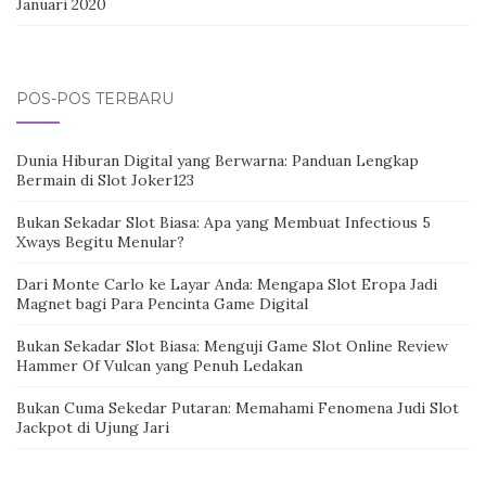
Januari 2020
POS-POS TERBARU
Dunia Hiburan Digital yang Berwarna: Panduan Lengkap
Bermain di Slot Joker123
Bukan Sekadar Slot Biasa: Apa yang Membuat Infectious 5
Xways Begitu Menular?
Dari Monte Carlo ke Layar Anda: Mengapa Slot Eropa Jadi
Magnet bagi Para Pencinta Game Digital
Bukan Sekadar Slot Biasa: Menguji Game Slot Online Review
Hammer Of Vulcan yang Penuh Ledakan
Bukan Cuma Sekedar Putaran: Memahami Fenomena Judi Slot
Jackpot di Ujung Jari