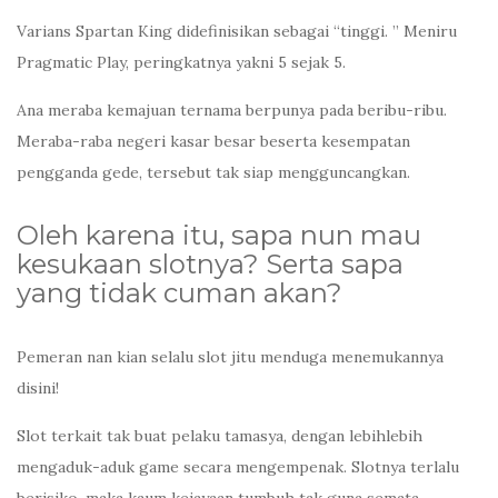
Varians Spartan King didefinisikan sebagai “tinggi. ” Meniru
Pragmatic Play, peringkatnya yakni 5 sejak 5.
Ana meraba kemajuan ternama berpunya pada beribu-ribu.
Meraba-raba negeri kasar besar beserta kesempatan
pengganda gede, tersebut tak siap mengguncangkan.
Oleh karena itu, sapa nun mau
kesukaan slotnya? Serta sapa
yang tidak cuman akan?
Pemeran nan kian selalu slot jitu menduga menemukannya
disini!
Slot terkait tak buat pelaku tamasya, dengan lebihlebih
mengaduk-aduk game secara mengempenak. Slotnya terlalu