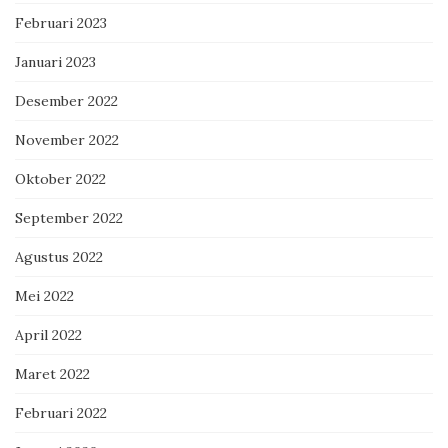
Februari 2023
Januari 2023
Desember 2022
November 2022
Oktober 2022
September 2022
Agustus 2022
Mei 2022
April 2022
Maret 2022
Februari 2022