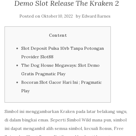
Demo Slot Release The Kraken 2
Posted on
by
Oktober 10, 2022
Edward Barnes
Content
Slot Deposit Pulsa 10rb Tanpa Potongan
Provider Slot88
The Dog House Megaways: Slot Demo
Gratis Pragmatic Play
Bocoran Slot Gacor Hari Ini ; Pragmatic
Play
Simbol ini menggambarkan Kraken pada latar belakang ungu,
di dalam bingkai emas. Seperti Simbol Wild mana pun, simbol
ini dapat mengambil alih semua simbol, kecuali Bonus, Free