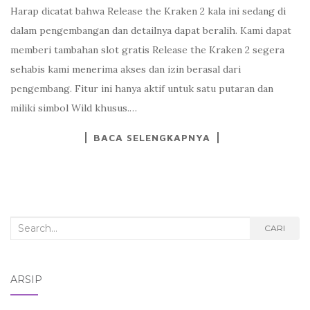
Harap dicatat bahwa Release the Kraken 2 kala ini sedang di
dalam pengembangan dan detailnya dapat beralih. Kami dapat
memberi tambahan slot gratis Release the Kraken 2 segera
sehabis kami menerima akses dan izin berasal dari
pengembang. Fitur ini hanya aktif untuk satu putaran dan
miliki simbol Wild khusus.…
BACA SELENGKAPNYA
Search
CARI
for:
ARSIP