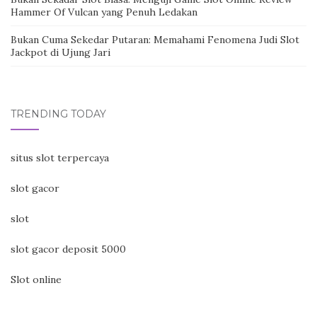
Hammer Of Vulcan yang Penuh Ledakan
Bukan Cuma Sekedar Putaran: Memahami Fenomena Judi Slot
Jackpot di Ujung Jari
TRENDING TODAY
situs slot terpercaya
slot gacor
slot
slot gacor deposit 5000
Slot online