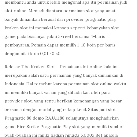
membantu anda untuk lebih mengenal apa itu permainan judi
slot online. Menjadi diantara permainan slot yang amat
banyak dimainkan berasal dari provider pragmatic play,
kraken slot ini memakai konsep seperti kebanyakan slot
game pada biasanya, yakni 5-reel bersama 4-baris
pembayaran. Pemain dapat memilih 1-10 koin per baris,
dengan nilai koin 0,01 -0,50.
Release The Kraken Slot – Pemainan slot online kala ini
merupakan salah satu permainan yang banyak dimainkan di
Indonesia. Hal tersebut karena permainan slot online waktu
ini memiliki banyak varian yang dihadirkan oleh para
provider slot, yang tentu berikan kemenangan yang besar
bersama dengan modal yang cukup kecil. Situs judi slot
Pragmatic 88 demo RAJA1188 selanjutnya menghadirkan
game Fire Strike Pragmatic Play slot yang memiliki simbol
buah-buahan ini miliki hadiah hingga 5.000x Bet apabila