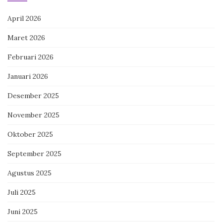
April 2026
Maret 2026
Februari 2026
Januari 2026
Desember 2025
November 2025
Oktober 2025
September 2025
Agustus 2025
Juli 2025
Juni 2025