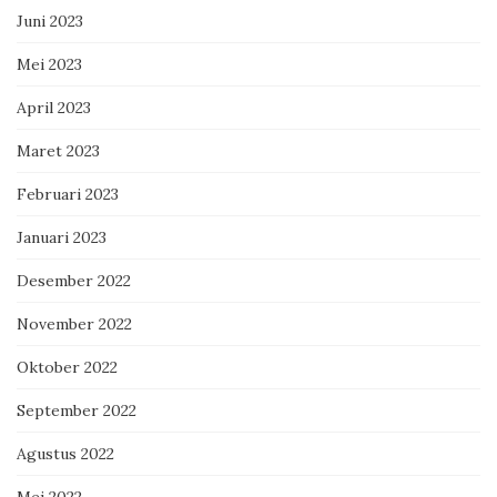
Juni 2023
Mei 2023
April 2023
Maret 2023
Februari 2023
Januari 2023
Desember 2022
November 2022
Oktober 2022
September 2022
Agustus 2022