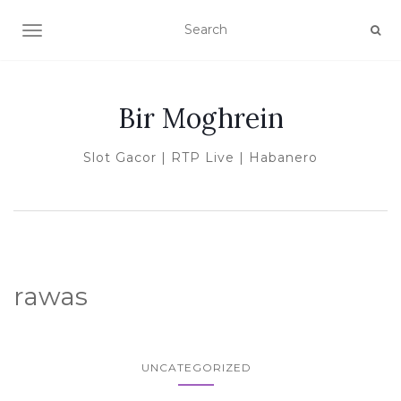
TOGGLE NAVIGATION
Bir Moghrein
Slot Gacor | RTP Live | Habanero
rawas
UNCATEGORIZED