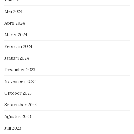
Mei 2024
April 2024
Maret 2024
Februari 2024
Januari 2024
Desember 2023
November 2023
Oktober 2023
September 2023
Agustus 2023
Juli 2023