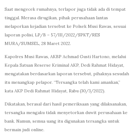
Saat mengecek rumahnya, terlapor juga tidak ada di tempat
tinggal. Merasa dirugikan, pihak perusahaan lantas
melaporkan kejadian tersebut ke Polsek Musi Rawas, sesuai
laporan polisi, LP/B – 57/III/2022/SPKT/RES
MURA/SUMSEL, 28 Maret 2022.
Kapolres Musi Rawas, AKBP Achmad Gusti Hartono, melalui
Kepala Satuan Reserse Kriminal AKP, Dedi Rahmat Hidayat,
mengatakan berdasarkan laporan tersebut, pihaknya sesudah
itu menangkap pelapor. “Tersangka telah kami amankan,”
kata AKP Dedi Rahmat Hidayat, Rabu (30/3/2022).
Dikatakan, berasal dari hasil pemeriksaan yang dilaksanakan,
tersangka mengaku tidak menyetorkan duwit perusahaan ke
bank. Namun, semua uang itu digunakan tersangka untuk
bermain judi online.